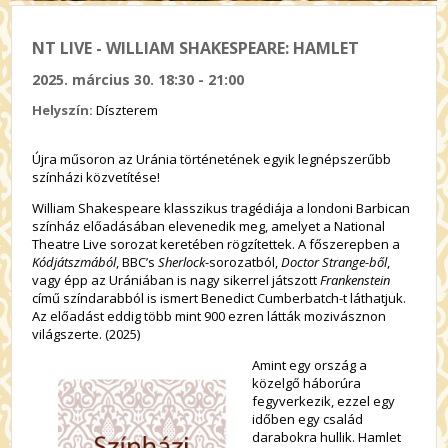
NT LIVE - WILLIAM SHAKESPEARE: HAMLET
2025. március 30. 18:30 - 21:00
Helyszín:
Díszterem
Újra műsoron az Uránia történetének egyik legnépszerűbb
színházi közvetítése!
William Shakespeare klasszikus tragédiája a londoni Barbican
színház előadásában elevenedik meg, amelyet a National
Theatre Live sorozat keretében rögzítettek. A főszerepben a
Kódjátszmából
,
BBC’s
Sherlock
-sorozatból
,
Doctor Strange-ből
,
vagy épp az Urániában is nagy sikerrel játszott
Frankenstein
című színdarabból is ismert Benedict Cumberbatch-t láthatjuk.
Az előadást eddig több mint 900 ezren látták mozivásznon
világszerte. (2025)
Amint egy ország a
közelgő háborúra
fegyverkezik, ezzel egy
időben egy család
darabokra hullik. Hamlet