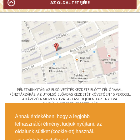
AZ OLDAL TETEJÉRE
PÉNZTÁRNYITÁS: AZ ELSŐ VETÍTÉS KEZDETE ELŐTT FÉL ÓRÁVAL.
PÉNZTÁRZÁRÁS: AZ UTOLSÓ ELŐADÁS KEZDETÉT KÖVETŐEN 15 PERCCEL.
A KÁVÉZÓ A MOZI NYITVATARTÁSI IDEJÉBEN TART NYITVA.
© URÁNIA NEMZETI FILMSZÍNHÁZ
AZ
ART-MOZI EGYESÜLET
TAGMOZIJA
Annak érdekében, hogy a legjobb
1088 BUDAPEST, RÁKÓCZI ÚT 21.
felhasználói élményt tudjuk nyújtani, az
MEGKÖZELÍTÉS
oldalunk sütiket (cookie-at) használ.
JEGYINFORMÁCIÓ
ÍRJON NEKÜNK!
adatvédelmi nyilatkozat