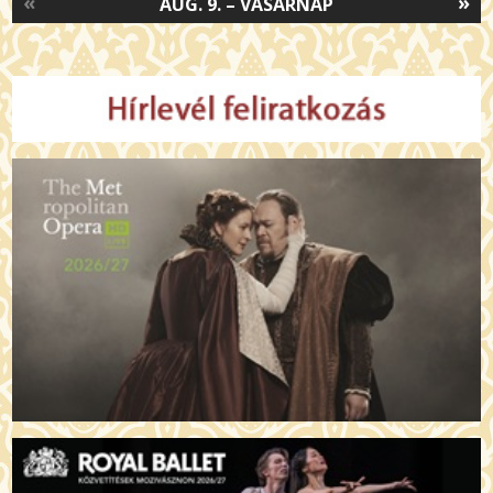
«
»
AUG. 9. – VASÁRNAP