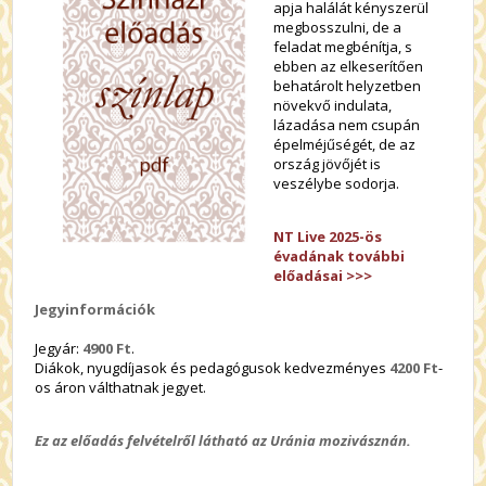
apja halálát kényszerül
megbosszulni, de a
feladat megbénítja, s
ebben az elkeserítően
behatárolt helyzetben
növekvő indulata,
lázadása nem csupán
épelméjűségét, de az
ország jövőjét is
veszélybe sodorja.
NT Live 2025-ös
évadának további
előadásai >>>
Jegyinformációk
Jegyár:
4900 Ft
.
Diákok, nyugdíjasok és pedagógusok kedvezményes
4200 Ft
-
os áron válthatnak jegyet.
Ez az előadás felvételről látható az Uránia mozivásznán.