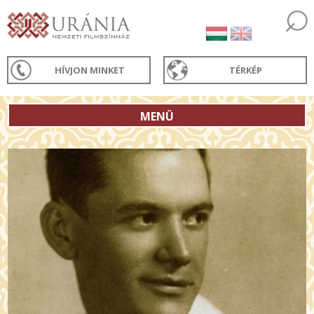
HÍVJON MINKET
TÉRKÉP
MENÜ