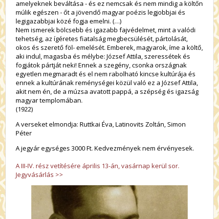
amelyeknek beváltása - és ez nemcsak és nem mindig a költőn
múlik egészen - őt a jövendő magyar poézis legjobbjai és
legigazabbjai közé fogja emelni. (…)
Nem ismerek bölcsebb és igazabb fajvédelmet, mint a valódi
tehetség, az ígéretes fiatalság megbecsülését, pártolását,
okos és szerető föl- emelését. Emberek, magyarok, íme a költő,
aki indul, magasba és mélybe: József Attila, szeressétek és
fogjátok pártját neki! Ennek a szegény, csonka országnak
egyetlen megmaradt és el nem rabolható kincse kultúrája és
ennek a kultúrának reménységei közül való ez a József Attila,
akit nem én, de a múzsa avatott pappá, a szépség és igazság
magyar templomában.
(1922)
A verseket elmondja: Ruttkai Éva, Latinovits Zoltán, Simon
Péter
A jegyár egységes 3000 Ft. Kedvezmények nem érvényesek.
A III-IV. rész vetítésére április 13-án, vasárnap kerül sor.
Jegyvásárlás >>