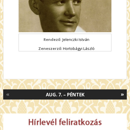
Rendező:
Jelenczki István
Zeneszerző
: Hortobágyi László
«
»
AUG. 7. – PÉNTEK