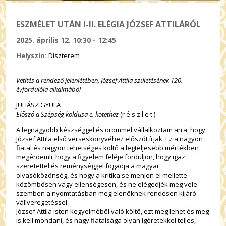
ESZMÉLET UTÁN I-II. ELÉGIA JÓZSEF ATTILÁRÓL
2025. április 12. 10:30 - 12:45
Helyszín:
Díszterem
Vetítés a rendező jelenlétében, József Attila születésének 120.
évfordulója alkalmából
JUHÁSZ GYULA
Előszó a Szépség koldusa c. kötethez
(r é s z l e t )
A legnagyobb készséggel és örömmel vállalkoztam arra, hogy
József Attila első verseskönyvéhez előszót írjak. Ez a nagyon
fiatal és nagyon tehetséges költő a legteljesebb mértékben
megérdemli, hogy a figyelem feléje forduljon, hogy igaz
szeretettel és reménységgel fogadja a magyar
olvasóközönség, és hogy a kritika se menjen el mellette
közömbösen vagy ellenségesen, és ne elégedjék meg vele
szemben a nyomtatásban megjelenőknek rendesen kijáró
vállveregetéssel.
József Attila isten kegyelméből való költő, ezt meg lehet és meg
is kell mondani, és nagy fiatalsága olyan ígéretekkel teljes,