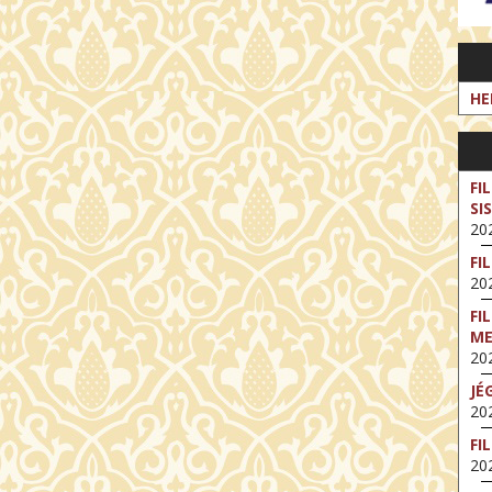
HE
FI
SI
202
FI
202
FI
M
202
JÉ
202
FI
202