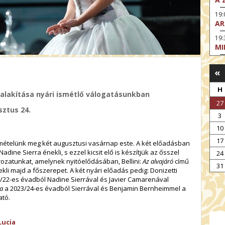
19
AR
19:
MI
20:
KE
«
20
H
A 
 alakítása nyári ismétlő válogatásunkban
27
sztus 24.
3
10
17
ismételünk meg két augusztusi vasárnap este. A két előadásban
dine Sierra énekli, s ezzel kicsit elő is készítjük az ősszel
24
ozatunkat, amelynek nyitóelődásában, Bellini:
Az alvajáró
című
31
li majd a főszerepet. A két nyári előadás pedig: Donizetti
/22-es évadból
Nadine Sierrával és Javier Camarenával
ja
a 2023/24-es évadból Sierrával és Benjamin Bernheimmel a
ató.
Lucia