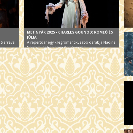
MET NYÁR 2025 - CHARLES GOUNOD: RÓMEÓ ÉS
JÚLIA
 Sierrával
A repertoár egyik legromantikusabb darabja Nadine
Sierrával és Benjamin Bernheimmel