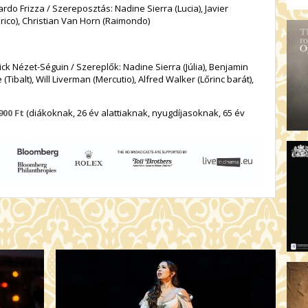
do Frizza / Szereposztás: Nadine Sierra (Lucia), Javier
rico), Christian Van Horn (Raimondo)
ck Nézet-Séguin / Szereplők: Nadine Sierra (Júlia), Benjamin
Tibalt), Will Liverman (Mercutio), Alfred Walker (Lőrinc barát),
900 Ft
(d
iákoknak, 26 év alattiaknak, nyugdíjasoknak, 65 év