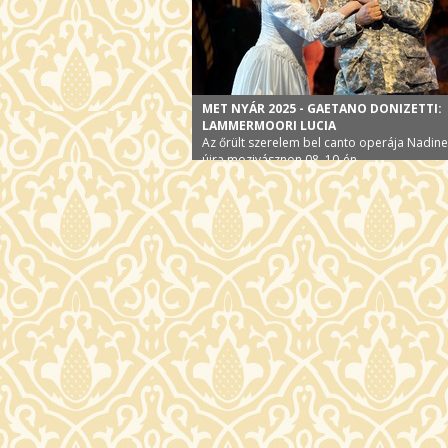
MET NYÁR 2025 - GAETANO DONIZETTI:
LAMMERMOORI LUCIA
Az őrült szerelem bel canto operája Nadine
újra mozivásznon 08. 10-én