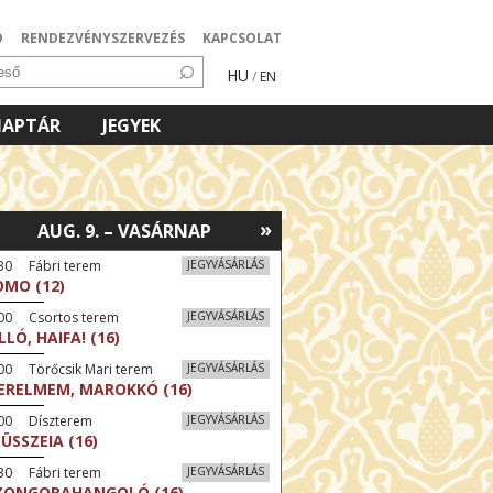
Ó
RENDEZVÉNYSZERVEZÉS
KAPCSOLAT
HU
/
EN
NAPTÁR
JEGYEK
»
AUG. 9. – VASÁRNAP
30 Fábri terem
JEGYVÁSÁRLÁS
MO (12)
:00 Csortos terem
JEGYVÁSÁRLÁS
LLÓ, HAIFA! (16)
00 Törőcsik Mari terem
JEGYVÁSÁRLÁS
ERELMEM, MAROKKÓ (16)
:00 Díszterem
JEGYVÁSÁRLÁS
ÜSSZEIA (16)
30 Fábri terem
JEGYVÁSÁRLÁS
ZONGORAHANGOLÓ (16)