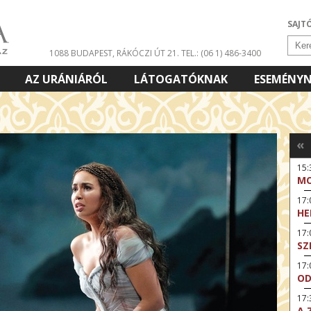
SAJT
1088 BUDAPEST, RÁKÓCZI ÚT 21.
TEL.: (06 1) 486-3400
AZ URÁNIÁRÓL
LÁTOGATÓKNAK
ESEMÉNY
«
15:
MO
17
HE
17:
SZ
17
OD
17:
A 