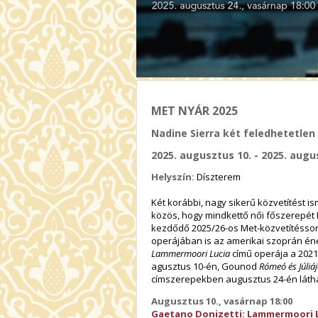
MET NYÁR 2025
Nadine Sierra két feledhetetlen
2025. augusztus 10. - 2025. augu
Helyszín:
Díszterem
Két korábbi, nagy sikerű közvetítést 
közös, hogy mindkettő női főszerepét Na
kezdődő 2025/26-os Met-közvetítéssor
operájában is az amerikai szoprán ének
Lammermoori Lucia
című operája a 2021
agusztus 10-én, Gounod
Rómeó és Júliá
címszerepekben augusztus 24-én láth
Augusztus 10., vasárnap 18:00
Gaetano Donizetti: Lammermoori 