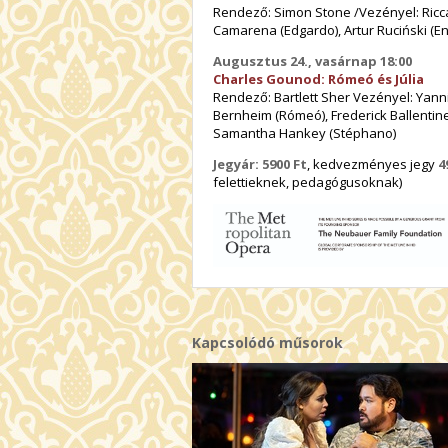
Rendező: Simon Stone /Vezényel: Riccar
Camarena (Edgardo), Artur Ruciński (En
Augusztus 24., vasárnap 18:00
Charles Gounod: Rómeó és Júlia
Rendező: Bartlett Sher Vezényel: Yanni
Bernheim (Rómeó), Frederick Ballentine (
Samantha Hankey (Stéphano)
Jegyár:
5900
Ft
, kedvezményes jegy
4
felettieknek, pedagógusoknak)
Kapcsolódó műsorok