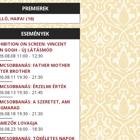
PREMIEREK
LLÓ, HAIFA! (16)
ESEMÉNYEK
HIBITION ON SCREEN: VINCENT
N GOGH - ÚJ LÁTÁSMÓD
6.08.08 11:00 - 12:30
LMCSOBBANÁS: FATHER MOTHER
STER BROTHER
6.08.11 19:30 - 21:30
LMCSOBBANÁS: ÉRZELMI ÉRTÉK
6.08.13 19:30 - 21:45
LMCSOBBANÁS: A SZERETET, AMI
EGMARAD
6.08.18 19:30 - 21:30
GMEZŐK LOVAGJA
6.08.23 16:00 - 18:30
LMCSOBBANÁS: TÖKÉLETES NAPOK