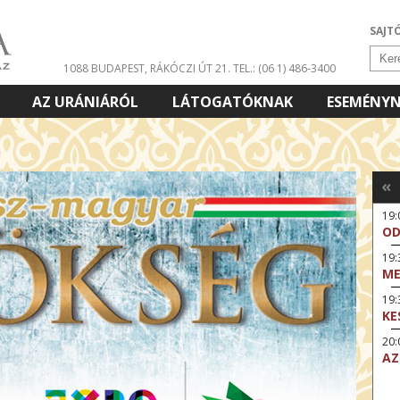
SAJT
1088 BUDAPEST, RÁKÓCZI ÚT 21.
TEL.: (06 1) 486-3400
AZ URÁNIÁRÓL
LÁTOGATÓKNAK
ESEMÉNY
«
19
OD
19
ME
19:
KE
20:
AZ