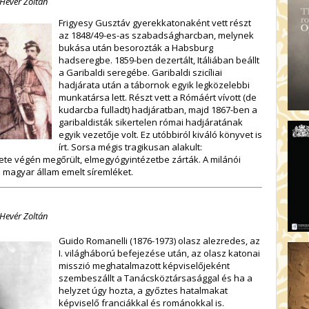
 Hevér Zoltán
Frigyesy Gusztáv gyerekkatonaként vett részt
az 1848/49-es-as szabadságharcban, melynek
bukása után besorozták a Habsburg
hadseregbe. 1859-ben dezertált, Itáliában beállt
a Garibaldi seregébe. Garibaldi szicíliai
hadjárata után a tábornok egyik legközelebbi
munkatársa lett. Részt vett a Rómáért vívott (de
kudarcba fulladt) hadjáratban, majd 1867-ben a
garibaldisták sikertelen római hadjáratának
egyik vezetője volt. Ez utóbbiról kiváló könyvet is
írt. Sorsa mégis tragikusan alakult:
lete végén megőrült, elmegyógyintézetbe zárták. A milánói
a magyar állam emelt síremléket.
 Hevér Zoltán
Guido Romanelli (1876-1973) olasz alezredes, az
I. világháború befejezése után, az olasz katonai
misszió meghatalmazott képviselőjeként
szembeszállt a Tanácsköztársasággal és ha a
helyzet úgy hozta, a győztes hatalmakat
képviselő franciákkal és románokkal is.