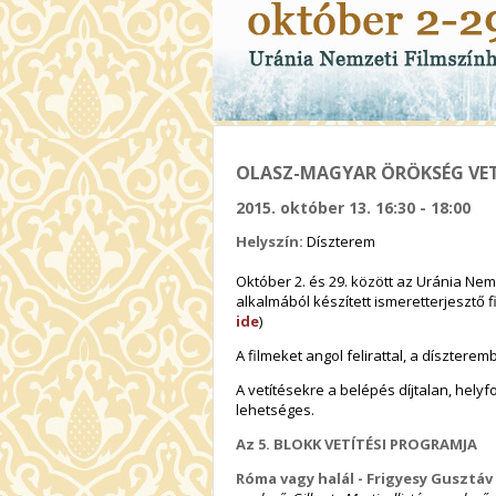
OLASZ-MAGYAR ÖRÖKSÉG VET
2015. október 13. 16:30 - 18:00
Helyszín:
Díszterem
Október 2. és 29. között az Uránia Nemz
alkalmából készített ismeretterjesztő 
ide
)
A filmeket angol felirattal, a díszteremb
A vetítésekre a belépés díjtalan, hely
lehetséges.
Az 5. BLOKK VETÍTÉSI PROGRAMJA
Róma vagy halál - Frigyesy Gusztáv