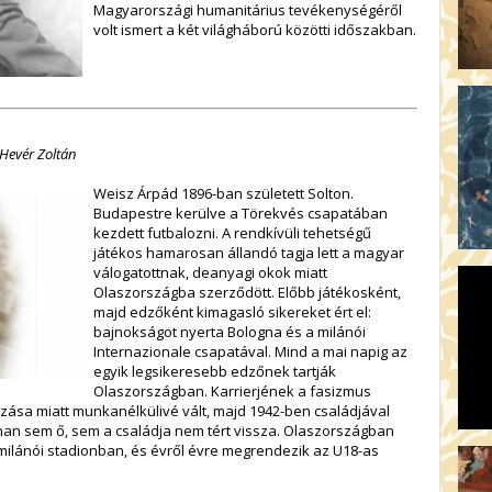
Magyarországi humanitárius tevékenységéről
volt ismert a két világháború közötti időszakban.
 Hevér Zoltán
Weisz Árpád 1896-ban született Solton.
Budapestre kerülve a Törekvés csapatában
kezdett futbalozni. A rendkívüli tehetségű
játékos hamarosan állandó tagja lett a magyar
válogatottnak, deanyagi okok miatt
Olaszországba szerződött. Előbb játékosként,
majd edzőként kimagasló sikereket ért el:
bajnokságot nyerta Bologna és a milánói
Internazionale csapatával. Mind a mai napig az
egyik legsikeresebb edzőnek tartják
Olaszországban. Karrierjének a fasizmus
azása miatt munkanélkülivé vált, majd 1942-ben családjával
nan sem ő, sem a családja nem tért vissza. Olaszországban
 milánói stadionban, és évről évre megrendezik az U18-as