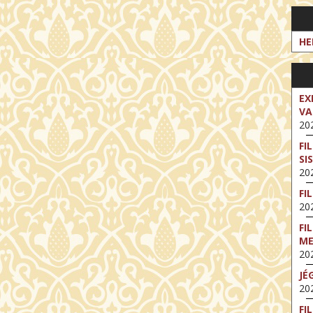
HE
EX
VA
202
FI
SI
202
FI
202
FI
M
202
JÉ
202
FI