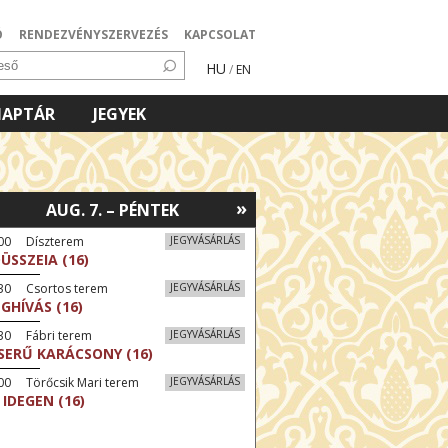
Ó
RENDEZVÉNYSZERVEZÉS
KAPCSOLAT
HU
/
EN
NAPTÁR
JEGYEK
»
AUG. 7. – PÉNTEK
:00 Díszterem
JEGYVÁSÁRLÁS
ÜSSZEIA (16)
:30 Csortos terem
JEGYVÁSÁRLÁS
GHÍVÁS (16)
30 Fábri terem
JEGYVÁSÁRLÁS
SERŰ KARÁCSONY (16)
00 Törőcsik Mari terem
JEGYVÁSÁRLÁS
 IDEGEN (16)