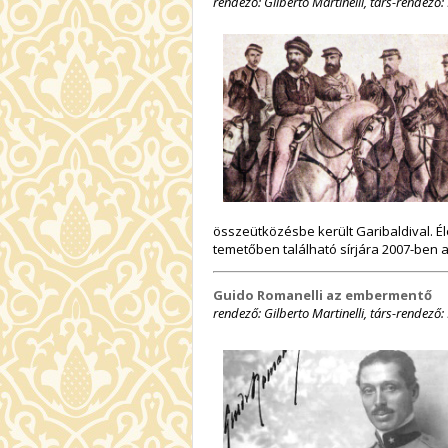
rendező: Gilberto Martinelli, társ-rendező:
összeütközésbe került Garibaldival. É
temetőben található sírjára 2007-ben 
Guido Romanelli az embermentő
rendező: Gilberto Martinelli, társ-rendező: