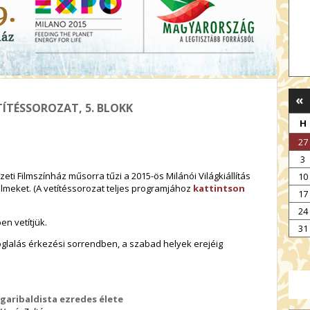
«
ÍTÉSSOROZAT, 5. BLOKK
H
27
3
eti Filmszínház műsorra tűzi a 2015-ös Milánói Világkiállítás
10
filmeket. (A vetítéssorozat teljes programjához
kattintson
17
24
en vetítjük.
31
foglalás érkezési sorrendben, a szabad helyek erejéig
 garibaldista ezredes élete