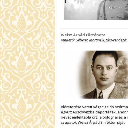
Weisz Árpád története
rendező: Gilberto Martinelli, társ-rendező:
előretörése vetett véget: zsidó szárm
együtt Auschwitzba deportálták, ahon
nevét emléktábla őrzi a bolognai és a
csapatok Weisz Árpád Emléktornáját.