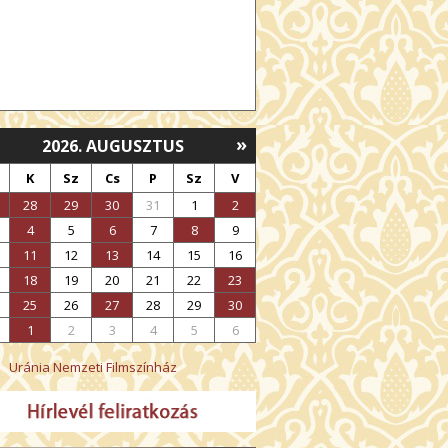
»
2026. AUGUSZTUS
K
Sz
Cs
P
Sz
V
28
29
30
31
1
2
4
5
6
7
8
9
11
12
13
14
15
16
18
19
20
21
22
23
25
26
27
28
29
30
1
2
3
4
5
6
Uránia Nemzeti Filmszínház