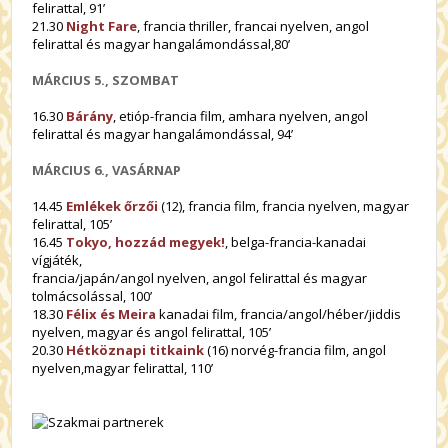
felirattal, 91’
21.30
Night Fare
, francia thriller, francai nyelven, angol
felirattal és magyar hangalámondással,80’
MÁRCIUS 5., SZOMBAT
16.30
Bárány
, etióp-francia film, amhara nyelven, angol
felirattal és magyar hangalámondással, 94’
MÁRCIUS 6., VASÁRNAP
14.45
Emlékek őrzői
(12), francia film, francia nyelven, magyar
felirattal, 105’
16.45
Tokyo, hozzád megyek!
, belga-francia-kanadai
vígjáték,
francia/japán/angol nyelven, angol felirattal és magyar
tolmácsolással, 100’
18.30
Félix és Meira
kanadai film, francia/angol/héber/jiddis
nyelven, magyar és angol felirattal, 105’
20.30
Hétköznapi titkaink
(16) norvég-francia film, angol
nyelven,magyar felirattal, 110’