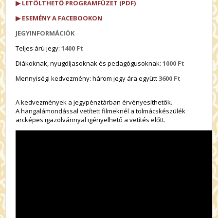
▶ LETÖLTHETŐ PROGRAMFÜZET (PDF)
▶ ESEMÉNY A FACEBOOKON
JEGYINFORMÁCIÓK
Teljes árú jegy:
1400 Ft
Diákoknak, nyugdíjasoknak és pedagógusoknak:
1000 Ft
Mennyiségi kedvezmény: három jegy ára együtt
3600 Ft
A kedvezmények a jegypénztárban érvényesíthetők.
A hangalámondással vetített filmeknél a tolmácskészülék
arcképes igazolvánnyal igényelhető a vetítés előtt.