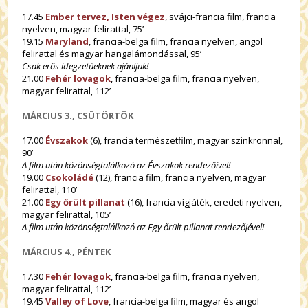
17.45
Ember tervez, Isten végez
, svájci-francia film, francia
nyelven, magyar felirattal, 75’
19.15
Maryland
, francia-belga film, francia nyelven, angol
felirattal és magyar hangalámondással, 95’
Csak erős idegzetűeknek ajánljuk!
21.00
Fehér lovagok
, francia-belga film, francia nyelven,
magyar felirattal, 112’
MÁRCIUS 3., CSÜTÖRTÖK
17.00
Évszakok
(6), francia természetfilm, magyar szinkronnal,
90’
A film után közönségtalálkozó az Évszakok rendezőivel!
19.00
Csokoládé
(12), francia film, francia nyelven, magyar
felirattal, 110’
21.00
Egy őrült pillanat
(16), francia vígjáték, eredeti nyelven,
magyar felirattal, 105’
A film után közönségtalálkozó az Egy őrült pillanat rendezőjével!
MÁRCIUS 4., PÉNTEK
17.30
Fehér lovagok
, francia-belga film, francia nyelven,
magyar felirattal, 112’
19.45
Valley of Love
, francia-belga film, magyar és angol