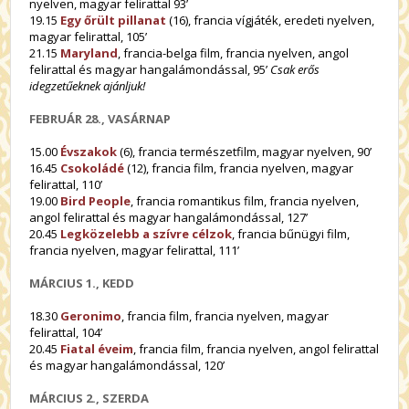
nyelven, magyar felirattal 93’
19.15
Egy őrült pillanat
(16), francia vígjáték, eredeti nyelven,
magyar felirattal, 105’
21.15
Maryland
, francia-belga film, francia nyelven, angol
felirattal és magyar hangalámondással, 95’
Csak erős
idegzetűeknek ajánljuk!
FEBRUÁR 28., VASÁRNAP
15.00
Évszakok
(6), francia természetfilm, magyar nyelven, 90’
16.45
Csokoládé
(12), francia film, francia nyelven, magyar
felirattal, 110’
19.00
Bird People
, francia romantikus film, francia nyelven,
angol felirattal és magyar hangalámondással, 127’
20.45
Legközelebb a szívre célzok
, francia bűnügyi film,
francia nyelven, magyar felirattal, 111’
MÁRCIUS 1., KEDD
18.30
Geronimo
, francia film, francia nyelven, magyar
felirattal, 104’
20.45
Fiatal éveim
, francia film, francia nyelven, angol felirattal
és magyar hangalámondással, 120’
MÁRCIUS 2., SZERDA