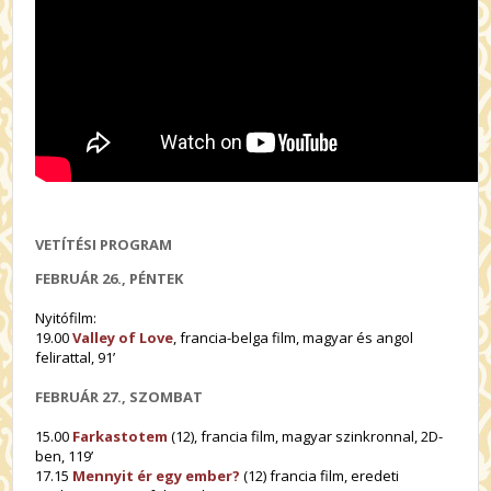
VETÍTÉSI PROGRAM
FEBRUÁR 26., PÉNTEK
Nyitófilm:
19.00
Valley of Love
, francia-belga film, magyar és angol
felirattal, 91’
FEBRUÁR 27., SZOMBAT
15.00
Farkastotem
(12), francia film, magyar szinkronnal, 2D-
ben, 119’
17.15
Mennyit ér egy ember?
(12) francia film, eredeti