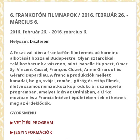
6. FRANKOFÓN FILMNAPOK / 2016. FEBRUÁR 26. -
MÁRCIUS 6.
2016. február 26. - 2016. március 6.
Helyszín:
Díszterem
A fesztivál idén a frankofón filmtermés bő harminc
alkotását hozza el Budapestre. Olyan sztárokkal
találkozhatunk a vásznon, mint Isabelle Huppert, Omar
Sy, Vincent Cassel, François Cluzet, Annie Girardot és
Gérard Depardieu. A francia produkciók mellett
kanadai, belga, svájci, román, görög és etióp filmek,
illetve számos nemzetközi koprodukció is szerepel a
programban, amelyet idén az Urániában, a Cirko
moziban és a Francia Intézet épületében tekinthetnek
meg az érdeklődők.
GYORSMENÜ
▶ VETÍTÉSI PROGRAM
▶ JEGYINFORMÁCIÓK