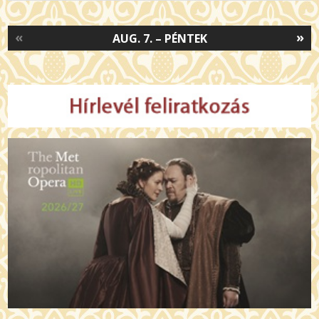
«
»
AUG. 7. – PÉNTEK