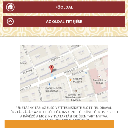
FŐOLDAL
AZ OLDAL TETEJÉRE
PÉNZTÁRNYITÁS: AZ ELSŐ VETÍTÉS KEZDETE ELŐTT FÉL ÓRÁVAL.
PÉNZTÁRZÁRÁS: AZ UTOLSÓ ELŐADÁS KEZDETÉT KÖVETŐEN 15 PERCCEL.
A KÁVÉZÓ A MOZI NYITVATARTÁSI IDEJÉBEN TART NYITVA.
© URÁNIA NEMZETI FILMSZÍNHÁZ
AZ
ART-MOZI EGYESÜLET
TAGMOZIJA