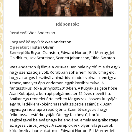
Időpontok:
Rendező:
Wes Anderson
Forgatókönyvíró
: Wes Anderson
Operatőr
: Tristan Oliver
Szereplők
: Bryan Cranston, Edward Norton, Bill Murray, Jeff
Goldblum, Liev Schreiber, Scarlett Johansson, Tilda Swinton
Wes Anderson új filmje a 2018-as Berlinale nyitófilmje és egyik
nagy szenzációja volt. Korábban soha nem fordult még elő,
hogy a rangos fesztivál animációval indult volna – nem így a
Titanic, amelyet épp Anderson egyik korábbi műve, A
fantasztikus Róka úr nyitott 2010-ben. A Kutyák szigete hőse
Atari Kobajasi, a korrupt polgármester 12 éves nevelt fia.
Amikor egy rendelet értelmében Megaszaki összes kutyáját
egy hulladéklerakóként használt szigetre száműzik, Atari
egymaga indul apró repülőjén a Szemét-szigetre, hogy
felkutassa testőrkutyáját. Ott egy falkányi új barát
segítségével belevág nagy kalandjába, amely megváltoztatja
az egész város jövőjét. A szereplőknek olyan világsztárok
kölcsönzik a hangjukat, mint Edward Norton, Bill Murray, Jeff