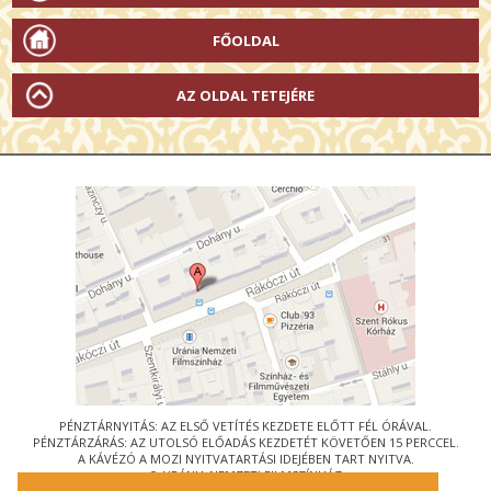
FŐOLDAL
AZ OLDAL TETEJÉRE
PÉNZTÁRNYITÁS: AZ ELSŐ VETÍTÉS KEZDETE ELŐTT FÉL ÓRÁVAL.
PÉNZTÁRZÁRÁS: AZ UTOLSÓ ELŐADÁS KEZDETÉT KÖVETŐEN 15 PERCCEL.
A KÁVÉZÓ A MOZI NYITVATARTÁSI IDEJÉBEN TART NYITVA.
© URÁNIA NEMZETI FILMSZÍNHÁZ