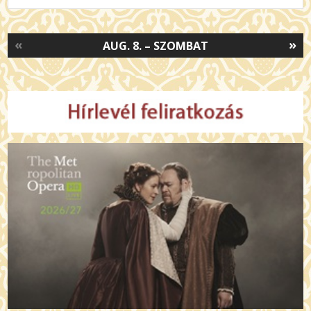
«
»
AUG. 8. – SZOMBAT