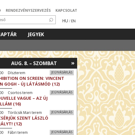
Ó
RENDEZVÉNYSZERVEZÉS
KAPCSOLAT
HU
/
EN
NAPTÁR
JEGYEK
»
AUG. 8. – SZOMBAT
:00 Díszterem
JEGYVÁSÁRLÁS
HIBITION ON SCREEN: VINCENT
N GOGH - ÚJ LÁTÁSMÓD (12)
:00 Csortos terem
JEGYVÁSÁRLÁS
UVELLE VAGUE – AZ ÚJ
LLÁM (16)
00 Törőcsik Mari terem
JEGYVÁSÁRLÁS
CSÉRJÜK SZENT LÁSZLÓ
RÁLYT! (12)
00 Fábri terem
JEGYVÁSÁRLÁS