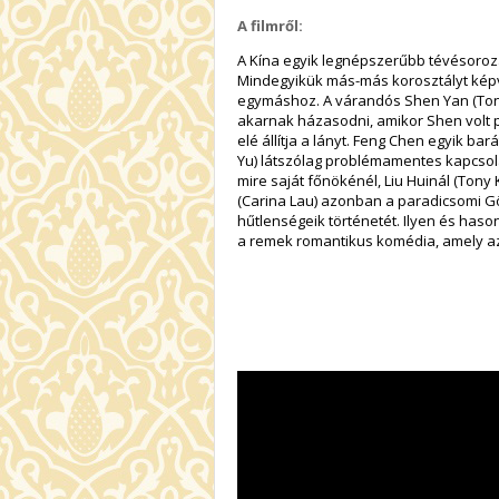
A filmről:
A Kína egyik legnépszerűbb tévésorozat
Mindegyikük más-más korosztályt képv
egymáshoz. A várandós Shen Yan (Tong
akarnak házasodni, amikor Shen volt p
elé állítja a lányt. Feng Chen egyik ba
Yu) látszólag problémamentes kapcsol
mire saját főnökénél, Liu Huinál (Tony K
(Carina Lau) azonban a paradicsomi G
hűtlenségeik történetét. Ilyen és haso
a remek romantikus komédia, amely az