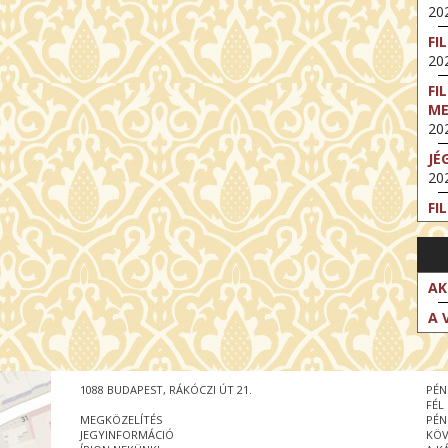
202
FI
202
FI
M
202
JÉ
202
FI
202
FI
202
AK
EX
A 
VA
202
NT
1088 BUDAPEST, RÁKÓCZI ÚT 21.
PÉN
ST
FÉL
202
MEGKÖZELÍTÉS
PÉN
JEGYINFORMÁCIÓ
KÖV
BE