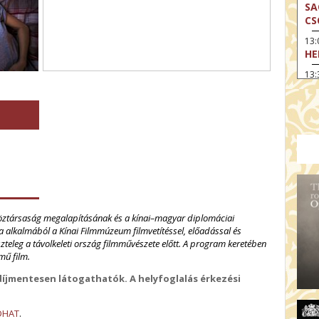
SA
CS
13
HE
13:
A 
13
MA
14:
ME
15
MO
15
pköztársaság megalapításának és a kínai–magyar diplomáciai
OD
a alkalmából a Kínai Filmmúzeum filmvetítéssel, előadással és
16:
 tiszteleg a távolkeleti ország filmművészete előtt. A program keretében
TA
mű film.
17:
, díjmentesen látogathatók. A helyfoglalás érkezési
MO
17
DHAT
.