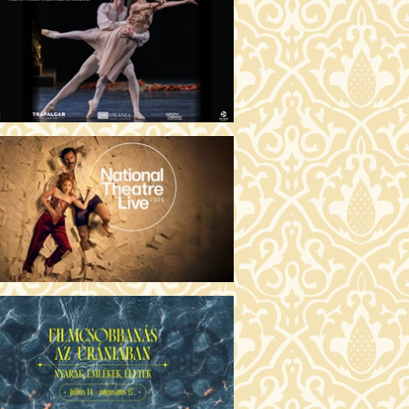
GENTIN TÖRTÉNETEK (16)
00 Fábri terem
JEGYVÁSÁRLÁS
 ÖRDÖG PRADÁT VISEL 2. (12)
:00 Csortos terem
JEGYVÁSÁRLÁS
ÁM ALMÁI (16)
00 Törőcsik Mari terem
JEGYVÁSÁRLÁS
GYAN TUDNÉK ÉLNI
LKÜLED? (12)
:00 Díszterem
JEGYVÁSÁRLÁS
ÜSSZEIA (16)