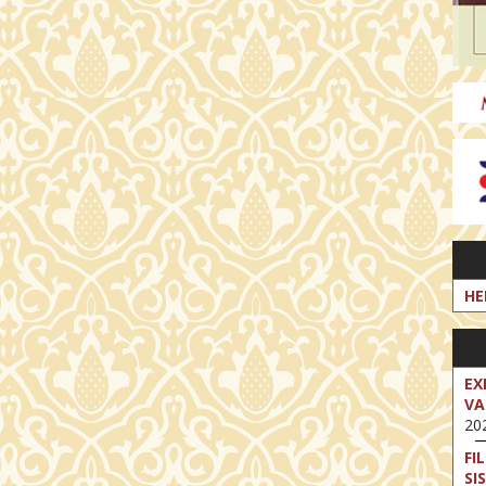
HE
EX
VA
202
FI
SI