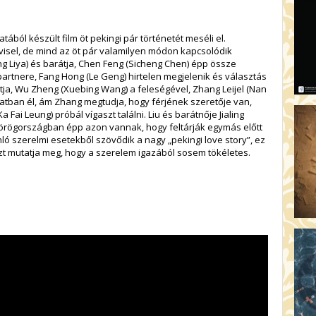
AR
19:
AZ
ából készült film öt pekingi pár történetét meséli el.
isel, de mind az öt pár valamilyen módon kapcsolódik
19
 Liya) és barátja, Chen Feng (Sicheng Chen) épp össze
ÁD
artnere, Fang Hong (Le Geng) hirtelen megjelenik és választás
rátja, Wu Zheng (Xuebing Wang) a feleségével, Zhang Leijel (Nan
19:
HO
atban él, ám Zhang megtudja, hogy férjének szeretője van,
a Fai Leung) próbál vígaszt találni. Liu és barátnője Jialing
NÉ
örögországban épp azon vannak, hogy feltárják egymás előtt
19
nló szerelmi esetekből szövődik a nagy „pekingi love story”, ez
OD
t mutatja meg, hogy a szerelem igazából sosem tökéletes.