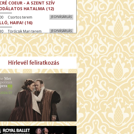
CRÉ COEUR - A SZENT SZÍV
ODÁLATOS HATALMA (12)
:00 Csortos terem
JEGYVÁSÁRLÁS
LLÓ, HAIFA! (16)
30 Törőcsik Mari terem
JEGYVÁSÁRLÁS
KEGYELEM (16)
:30 Díszterem
JEGYVÁSÁRLÁS
GYAR MENYEGZŐ (12)
30 Fábri terem
JEGYVÁSÁRLÁS
SSZI ÉSZAK (12)
:00 Csortos terem
JEGYVÁSÁRLÁS
HÁCS – VILÁGOK HARCA (12)
:30 Díszterem
JEGYVÁSÁRLÁS
ÜSSZEIA (16)
00 Törőcsik Mari terem
JEGYVÁSÁRLÁS
LÁLKOZÁS A BUDDHÁVAL (12)
00 Fábri terem
JEGYVÁSÁRLÁS
MO (12)
:00 Csortos terem
JEGYVÁSÁRLÁS