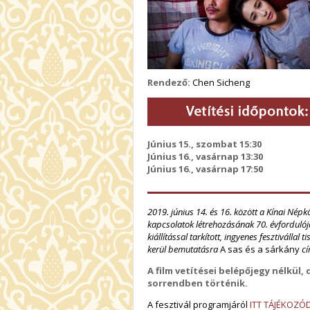
Rendező:
Chen Sicheng
Június 15., szombat 15:30
Június 16., vasárnap 13:30
Június 16., vasárnap
17:50
2019. június 14. és 16. között a Kínai Né
kapcsolatok létrehozásának 70. évfordulój
kiállítással tarkított, ingyenes fesztivállal
kerül bemutatásra
A sas és a sárkány
cí
A film vetítései belépőjegy nélkül
sorrendben történik.
A fesztivál programjáról
ITT TÁJÉKOZÓ