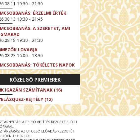
6.08.11 19:30 - 21:30
LMCSOBBANÁS: ÉRZELMI ÉRTÉK
6.08.13 19:30 - 21:45
LMCSOBBANÁS: A SZERETET, AMI
EGMARAD
6.08.18 19:30 - 21:30
GMEZŐK LOVAGJA
6.08.23 16:00 - 18:30
LMCSOBBANÁS: TÖKÉLETES NAPOK
6.08.25 19:30 - 21:45
KÖZELGŐ PREMIEREK
LMCSOBBANÁS: IFJÚSÁG
6.08.27 19:30 - 21:30
IK IGAZÁN SZÁMÍTANAK (16)
HIBITION ON SCREEN: VINCENT
VELÁZQUEZ-REJTÉLY (12)
N GOGH - ÚJ LÁTÁSMÓD
6.08.30 11:00 - 12:30
 LIVE / DAVID IRELAND: THE FIFTH
ZTÁRNYITÁS: AZ ELSŐ VETÍTÉS KEZDETE ELŐTT
EP
 ÓRÁVAL.
6.09.01 19:00 - 21:00
ZTÁRZÁRÁS: AZ UTOLSÓ ELŐADÁS KEZDETÉT
ETŐEN 15 PERCCEL.
RLIN ELESTE