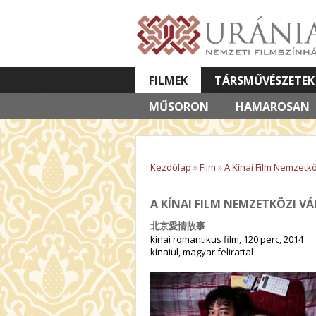
FILMEK
TÁRSMŰVÉSZETEK
MŰSORON
VETÍTETT KÉPES ELŐADÁSOK
HAMAROSAN
Kezdőlap
»
Film
»
A Kínai Film Nemzetkö
A KÍNAI FILM NEMZETKÖZI VÁ
‎北京愛情故事
kínai romantikus film, 120 perc, 2014
kínaiul, magyar felirattal