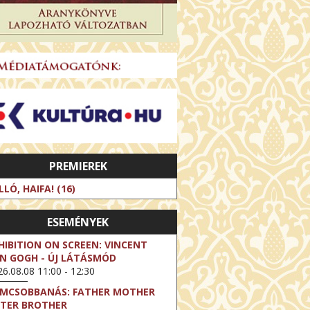
PREMIEREK
LLÓ, HAIFA! (16)
ESEMÉNYEK
HIBITION ON SCREEN: VINCENT
N GOGH - ÚJ LÁTÁSMÓD
6.08.08 11:00 - 12:30
LMCSOBBANÁS: FATHER MOTHER
STER BROTHER