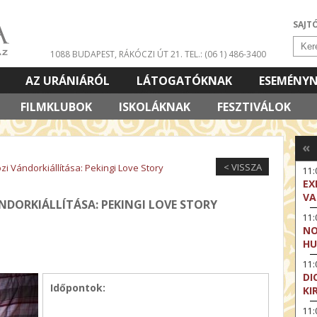
SAJT
1088 BUDAPEST, RÁKÓCZI ÚT 21.
TEL.: (06 1) 486-3400
AZ URÁNIÁRÓL
LÁTOGATÓKNAK
ESEMÉNY
FILMKLUBOK
ISKOLÁKNAK
FESZTIVÁLOK
«
< VISSZA
zi Vándorkiállítása: Pekingi Love Story
11
EX
VA
NDORKIÁLLÍTÁSA: PEKINGI LOVE STORY
11
NO
HU
11:
DI
Időpontok:
KI
11: