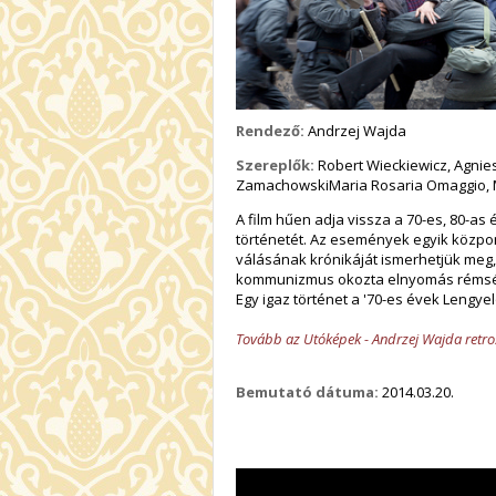
Rendező:
Andrzej Wajda
Szereplők:
Robert Wieckiewicz, Agnie
ZamachowskiMaria Rosaria Omaggio, M
A film hűen adja vissza a 70-es, 80-as 
történetét. Az események egyik közpon
válásának krónikáját ismerhetjük meg
kommunizmus okozta elnyomás réms
Egy igaz történet a '70-es évek Lengye
Tovább az Utóképek - Andrzej Wajda retro
Bemutató dátuma:
2014.03.20.