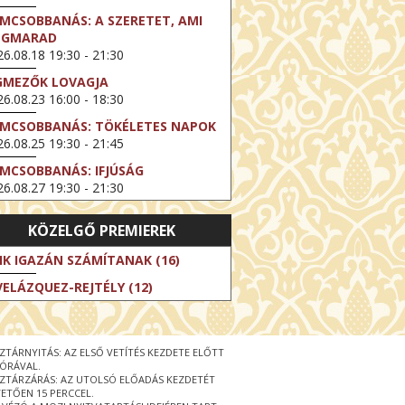
LMCSOBBANÁS: A SZERETET, AMI
EGMARAD
6.08.18 19:30 - 21:30
GMEZŐK LOVAGJA
6.08.23 16:00 - 18:30
LMCSOBBANÁS: TÖKÉLETES NAPOK
6.08.25 19:30 - 21:45
LMCSOBBANÁS: IFJÚSÁG
6.08.27 19:30 - 21:30
HIBITION ON SCREEN: VINCENT
KÖZELGŐ PREMIEREK
N GOGH - ÚJ LÁTÁSMÓD
6.08.30 11:00 - 12:30
IK IGAZÁN SZÁMÍTANAK (16)
 LIVE / DAVID IRELAND: THE FIFTH
VELÁZQUEZ-REJTÉLY (12)
EP
6.09.01 19:00 - 21:00
RLIN ELESTE
ZTÁRNYITÁS: AZ ELSŐ VETÍTÉS KEZDETE ELŐTT
6.09.13 16:00 - 19:00
 ÓRÁVAL.
ZTÁRZÁRÁS: AZ UTOLSÓ ELŐADÁS KEZDETÉT
 LIVE / OSCAR WILDE: THE
ETŐEN 15 PERCCEL.
PORTANCE OF BEING EARNEST