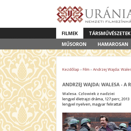
FILMEK
TÁRSMŰVÉSZETEK
MŰSORON
VETÍTETT KÉPES ELŐADÁSOK
HAMAROSAN
Kezdőlap
»
Film
»
Andrzej Wajda: Wale
ANDRZEJ WAJDA: WALESA - A 
Walesa. Czlowiek z nadziei
lengyel életrajzi dráma, 127 perc, 2013
lengyel nyelven, magyar felirattal