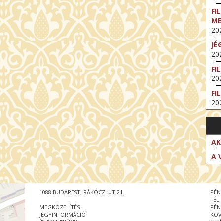
FI
M
202
JÉ
202
FI
202
FI
202
EX
VA
202
AK
NT
A 
ST
202
BE
1088 BUDAPEST, RÁKÓCZI ÚT 21.
PÉN
202
FÉL
MEGKÖZELÍTÉS
PÉN
NT
JEGYINFORMÁCIÓ
KÖV
IM