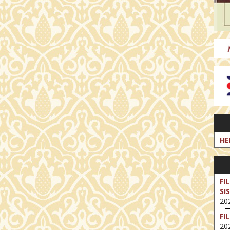
HE
FI
SI
202
FI
202