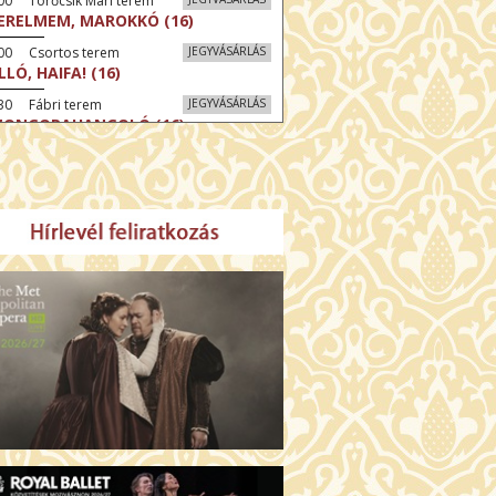
00 Törőcsik Mari terem
ERELMEM, MAROKKÓ (16)
:00 Csortos terem
JEGYVÁSÁRLÁS
LLÓ, HAIFA! (16)
30 Fábri terem
JEGYVÁSÁRLÁS
ZONGORAHANGOLÓ (16)
:00 Csortos terem
JEGYVÁSÁRLÁS
GENTIN TÖRTÉNETEK (16)
30 Törőcsik Mari terem
JEGYVÁSÁRLÁS
KET NEM BESZÉLEK (16)
00 Fábri terem
JEGYVÁSÁRLÁS
SERŰ KARÁCSONY (16)
:30 Díszterem
JEGYVÁSÁRLÁS
GYŰLÖLET (16)