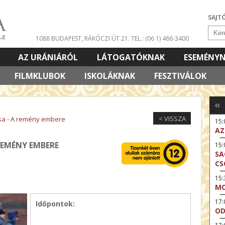
SAJT
1088 BUDAPEST, RÁKÓCZI ÚT 21.
TEL.: (06 1) 486-3400
AZ URÁNIÁRÓL
LÁTOGATÓKNAK
ESEMÉNY
FILMKLUBOK
ISKOLÁKNAK
FESZTIVÁLOK
«
< VISSZA
sa - A remény embere
15
AZ
REMÉNY EMBERE
15
SA
CS
15:
MO
17
Időpontok:
OD