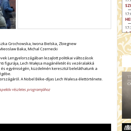
17:
SZ
17
HE
17:
A 
19
szka Grochowska, Iwona Bielska, Zbiegnew
AR
ieoslaw Baka, Michal Czernecki
19:
évek Lengyelországában lezajlott politikai változások
MI
ti figurája, Lech Wałęsa magánéletét és vezéralakká
, és egyéniségén, küzdelmén keresztül beleláthatunk a
20:
égébe.
KE
lországáról. A Nobel Béke-díjas Lech Walesa élettörténete.
20
A 
spektív részletes programjához