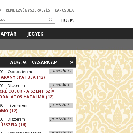
Ó
RENDEZVÉNYSZERVEZÉS
KAPCSOLAT
HU
/
EN
NAPTÁR
JEGYEK
»
AUG. 9. – VASÁRNAP
:00 Csortos terem
JEGYVÁSÁRLÁS
 ARANY SPATULA (12)
:00 Díszterem
JEGYVÁSÁRLÁS
CRÉ COEUR - A SZENT SZÍV
ODÁLATOS HATALMA (12)
30 Fábri terem
JEGYVÁSÁRLÁS
MO (12)
:00 Díszterem
JEGYVÁSÁRLÁS
ÜSSZEIA (16)
JEGYVÁSÁRLÁS