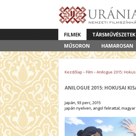
FILMEK
TÁRSMŰVÉSZETEK
MŰSORON
VETÍTETT KÉPES ELŐADÁSOK
HAMAROSAN
Kezdőlap
»
Film
»
Anilogue 2015: Hokus
ANILOGUE 2015: HOKUSAI KI
Japán, 93 perc, 2015
japán nyelven, angol felirattal, magya