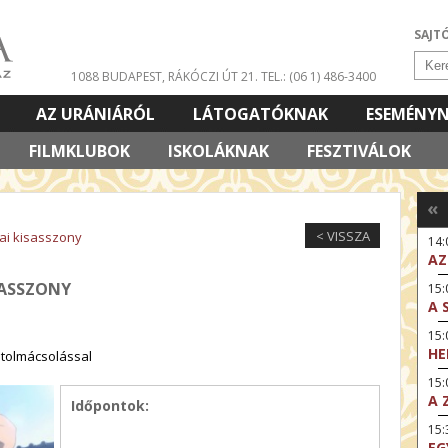
SAJT
1088 BUDAPEST, RÁKÓCZI ÚT 21.
TEL.: (06 1) 486-3400
AZ URÁNIÁRÓL
LÁTOGATÓKNAK
ESEMÉNY
FILMKLUBOK
ISKOLÁKNAK
FESZTIVÁLOK
«
< VISSZA
ai kisasszony
14
AZ
SASSZONY
15:
A 
15
HE
r tolmácsolással
15:
A 
Időpontok:
15
EG