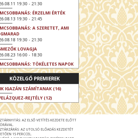
6.08.11 19:30 - 21:30
LMCSOBBANÁS: ÉRZELMI ÉRTÉK
6.08.13 19:30 - 21:45
LMCSOBBANÁS: A SZERETET, AMI
EGMARAD
6.08.18 19:30 - 21:30
GMEZŐK LOVAGJA
6.08.23 16:00 - 18:30
LMCSOBBANÁS: TÖKÉLETES NAPOK
6.08.25 19:30 - 21:45
KÖZELGŐ PREMIEREK
LMCSOBBANÁS: IFJÚSÁG
6.08.27 19:30 - 21:30
IK IGAZÁN SZÁMÍTANAK (16)
HIBITION ON SCREEN: VINCENT
VELÁZQUEZ-REJTÉLY (12)
N GOGH - ÚJ LÁTÁSMÓD
6.08.30 11:00 - 12:30
 LIVE / DAVID IRELAND: THE FIFTH
ZTÁRNYITÁS: AZ ELSŐ VETÍTÉS KEZDETE ELŐTT
EP
 ÓRÁVAL.
6.09.01 19:00 - 21:00
ZTÁRZÁRÁS: AZ UTOLSÓ ELŐADÁS KEZDETÉT
ETŐEN 15 PERCCEL.
RLIN ELESTE