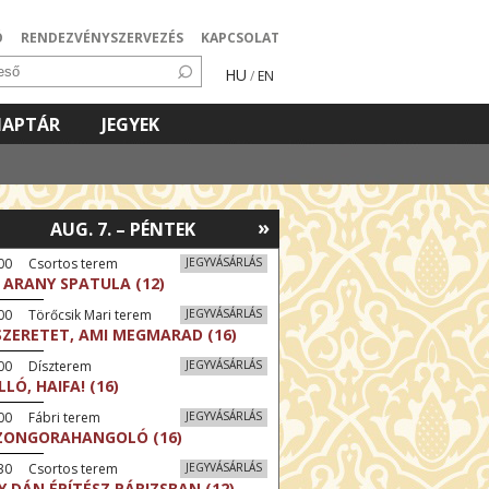
Ó
RENDEZVÉNYSZERVEZÉS
KAPCSOLAT
HU
/
EN
NAPTÁR
JEGYEK
»
AUG. 7. – PÉNTEK
:00 Csortos terem
JEGYVÁSÁRLÁS
 ARANY SPATULA (12)
00 Törőcsik Mari terem
JEGYVÁSÁRLÁS
SZERETET, AMI MEGMARAD (16)
:00 Díszterem
JEGYVÁSÁRLÁS
LLÓ, HAIFA! (16)
00 Fábri terem
JEGYVÁSÁRLÁS
ZONGORAHANGOLÓ (16)
:30 Csortos terem
JEGYVÁSÁRLÁS
Y DÁN ÉPÍTÉSZ PÁRIZSBAN (12)