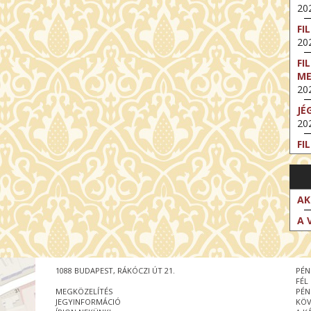
202
FI
202
FI
M
202
JÉ
202
FI
202
FI
202
AK
EX
A 
VA
202
NT
1088 BUDAPEST, RÁKÓCZI ÚT 21.
PÉN
ST
FÉL
202
MEGKÖZELÍTÉS
PÉN
JEGYINFORMÁCIÓ
KÖV
BE