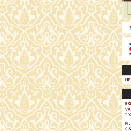
HE
EX
VA
202
FI
SI