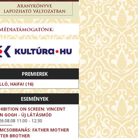
PREMIEREK
LLÓ, HAIFA! (16)
ESEMÉNYEK
HIBITION ON SCREEN: VINCENT
N GOGH - ÚJ LÁTÁSMÓD
6.08.08 11:00 - 12:30
LMCSOBBANÁS: FATHER MOTHER
STER BROTHER