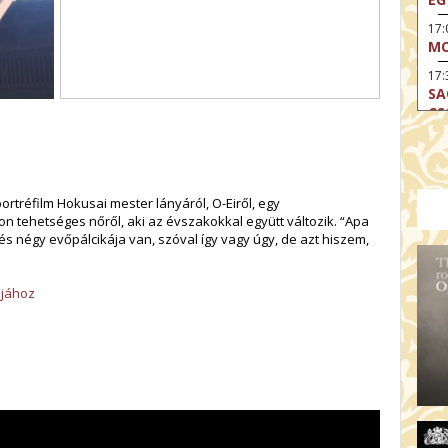
17
MO
17:
SA
CS
17:
SZ
17
rtréfilm Hokusai mester lányáról, O-Eiről, egy
MO
 tehetséges nőről, aki az évszakokkal együtt változik. “Apa
19
és négy evőpálcikája van, szóval így vagy úgy, de azt hiszem,
OD
19
mjához
ME
19:
KE
20:
AZ