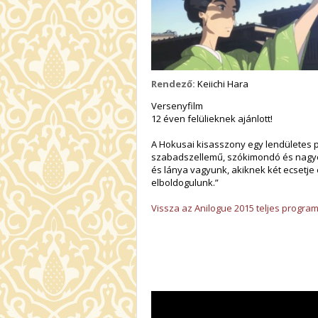
Rendező:
Keiichi Hara
Versenyfilm
12 éven felülieknek ajánlott!
A Hokusai kisasszony egy lendületes po
szabadszellemű, szókimondó és nagyon
és lánya vagyunk, akiknek két ecsetje 
elboldogulunk.”
Vissza az Anilogue 2015 teljes progra