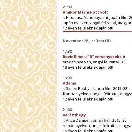
21:00
Amikor Marnie ott volt
r: Hiromasa Yonebayashi, japán film, 20
japán nyelven, angol felirattal, magya
12 éven felülieknek ajánlott!
November 26., csütörtök
17:30
Rövidfilmek: "B" versenyszekció
eredeti nyelven, angol felirattal, 81'
18 éven felülieknek ajánlott!
19:00
Adama
r: Simon Rouby, francia film, 2015, 82'
francia nyelven, angol felirattal, magy
12 éven felülieknek ajánlott!
21:00
Varázshegy
r: Anca Damian, román film, 2015, 86'
román nyelven, angol felirattal, magya
16 éven felülieknek ajánlott!