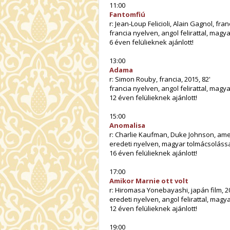
11:00
Fantomfiú
r: Jean-Loup Felicioli, Alain Gagnol, franc
francia nyelven, angol felirattal, magy
6 éven felülieknek ajánlott!
13:00
Adama
r: Simon Rouby, francia, 2015, 82'
francia nyelven, angol felirattal, magy
12 éven felülieknek ajánlott!
15:00
Anomalisa
r: Charlie Kaufman, Duke Johnson, ameri
eredeti nyelven, magyar tolmácsoláss
16 éven felülieknek ajánlott!
17:00
Amikor Marnie ott volt
r: Hiromasa Yonebayashi, japán film, 20
eredeti nyelven, angol felirattal, magy
12 éven felülieknek ajánlott!
19:00