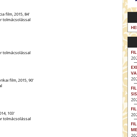
ia film, 2015, 84'
ar tolmácsolással
HE
FI
ar tolmácsolással
202
EX
VA
202
kai film, 2015, 90'
al
FI
SI
202
FI
14, 103'
202
ar tolmácsolással
FI
M
202