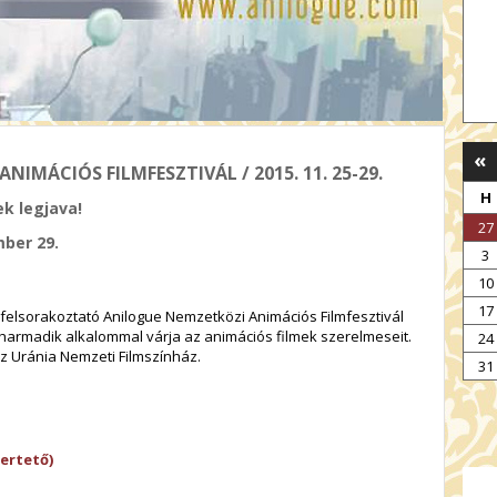
«
IMÁCIÓS FILMFESZTIVÁL / 2015. 11. 25-29.
H
k legjava!
27
mber 29.
3
10
17
 felsorakoztató Anilogue Nemzetközi Animációs Filmfesztivál
harmadik alkalommal várja az animációs filmek szerelmeseit.
24
 az Uránia Nemzeti Filmszínház.
31
ertető)