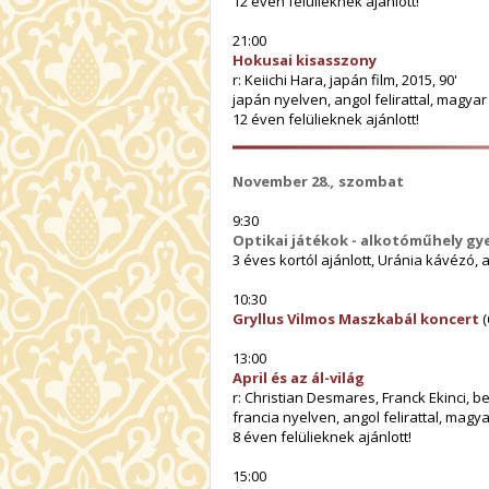
12 éven felülieknek ajánlott!
21:00
Hokusai kisasszony
r: Keiichi Hara, japán film, 2015, 90'
japán nyelven, angol felirattal, magya
12 éven felülieknek ajánlott!
November 28.
,
szombat
9:30
Optikai játékok - alkotóműhely g
3 éves kortól ajánlott, Uránia kávézó, 
10:30
Gryllus Vilmos Maszkabál koncert
(
13:00
April és az ál-világ
r: Christian Desmares, Franck Ekinci, be
francia nyelven, angol felirattal, magy
8 éven felülieknek ajánlott!
15:00