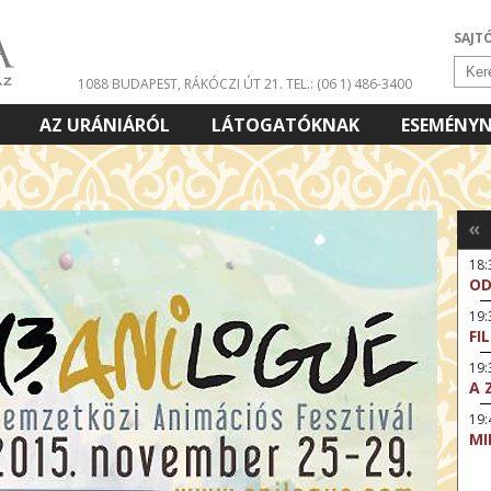
SAJT
1088 BUDAPEST, RÁKÓCZI ÚT 21.
TEL.: (06 1) 486-3400
AZ URÁNIÁRÓL
LÁTOGATÓKNAK
ESEMÉNY
«
18
OD
19
FI
19:
A 
19:
MI