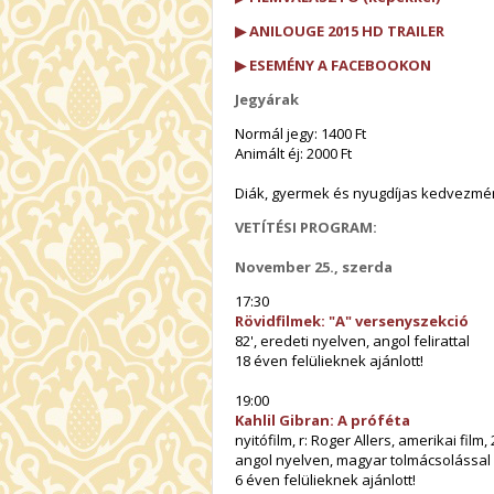
▶ ANILOUGE 2015 HD TRAILER
▶ ESEMÉNY A FACEBOOKON
Jegyárak
Normál jegy: 1400 Ft
Animált éj: 2000 Ft
Diák, gyermek és nyugdíjas kedvezmény:
VETÍTÉSI PROGRAM:
November 25., szerda
17:30
Rövidfilmek: "A" versenyszekció
82', eredeti nyelven, angol felirattal
18 éven felülieknek ajánlott!
19:00
Kahlil Gibran: A próféta
nyitófilm, r: Roger Allers, amerikai film, 
angol nyelven, magyar tolmácsolással
6 éven felülieknek ajánlott!