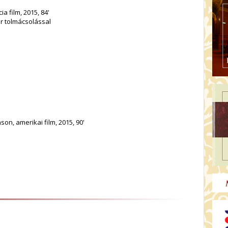
ia film, 2015, 84'
ar tolmácsolással
son, amerikai film, 2015, 90'