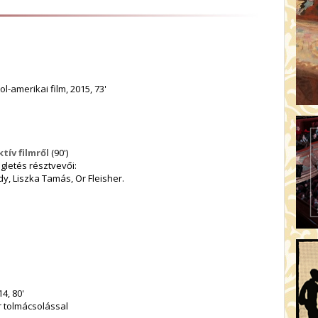
l-amerikai film, 2015, 73'
tív filmről
(90')
gletés résztvevői:
dy, Liszka Tamás, Or Fleisher.
4, 80'
r tolmácsolással