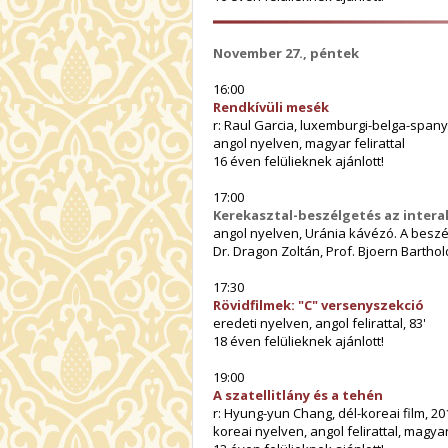
November 27., péntek
16:00
Rendkívüli mesék
r: Raul Garcia, luxemburgi-belga-spanyo
angol nyelven, magyar felirattal
16 éven felülieknek ajánlott!
17:00
Kerekasztal-beszélgetés az interak
angol nyelven, Uránia kávézó. A beszé
Dr. Dragon Zoltán, Prof. Bjoern Barthol
17:30
Rövidfilmek: "C" versenyszekció
eredeti nyelven, angol felirattal, 83'
18 éven felülieknek ajánlott!
19:00
A szatellitlány és a tehén
r: Hyung-yun Chang, dél-koreai film, 201
koreai nyelven, angol felirattal, magya