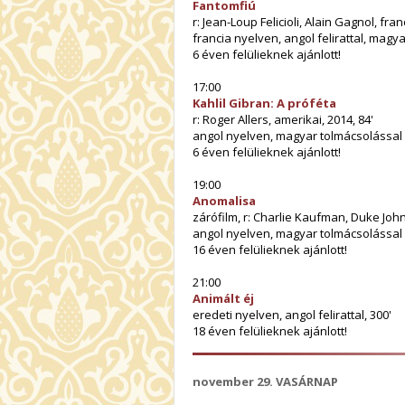
Fantomfiú
r: Jean-Loup Felicioli, Alain Gagnol, franc
francia nyelven, angol felirattal, magy
6 éven felülieknek ajánlott!
17:00
Kahlil Gibran: A próféta
r: Roger Allers, amerikai, 2014, 84'
angol nyelven, magyar tolmácsolással
6 éven felülieknek ajánlott!
19:00
Anomalisa
zárófilm, r: Charlie Kaufman, Duke John
angol nyelven, magyar tolmácsolással
16 éven felülieknek ajánlott!
21:00
Animált éj
eredeti nyelven, angol felirattal, 300'
18 éven felülieknek ajánlott!
november 29. VASÁRNAP