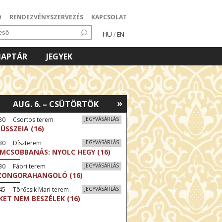
Ó
RENDEZVÉNYSZERVEZÉS
KAPCSOLAT
HU
/
EN
NAPTÁR
JEGYEK
»
AUG. 6. – CSÜTÖRTÖK
:30 Csortos terem
JEGYVÁSÁRLÁS
ÜSSZEIA (16)
:30 Díszterem
JEGYVÁSÁRLÁS
LMCSOBBANÁS: NYOLC HEGY (16)
30 Fábri terem
JEGYVÁSÁRLÁS
ZONGORAHANGOLÓ (16)
45 Törőcsik Mari terem
JEGYVÁSÁRLÁS
KET NEM BESZÉLEK (16)