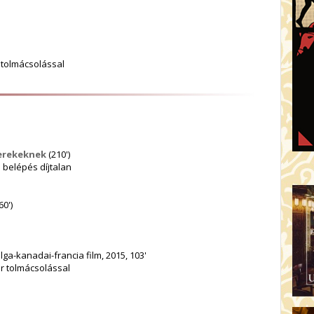
r tolmácsolással
yerekeknek
(210')
a belépés díjtalan
60')
lga-kanadai-francia film, 2015, 103'
ar tolmácsolással