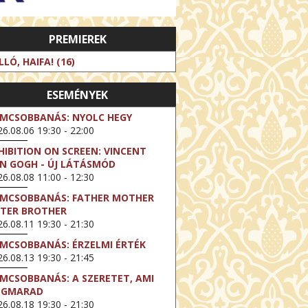
PREMIEREK
LLÓ, HAIFA! (16)
ESEMÉNYEK
LMCSOBBANÁS: NYOLC HEGY
6.08.06 19:30 - 22:00
HIBITION ON SCREEN: VINCENT
N GOGH - ÚJ LÁTÁSMÓD
6.08.08 11:00 - 12:30
LMCSOBBANÁS: FATHER MOTHER
STER BROTHER
6.08.11 19:30 - 21:30
LMCSOBBANÁS: ÉRZELMI ÉRTÉK
6.08.13 19:30 - 21:45
LMCSOBBANÁS: A SZERETET, AMI
EGMARAD
6.08.18 19:30 - 21:30