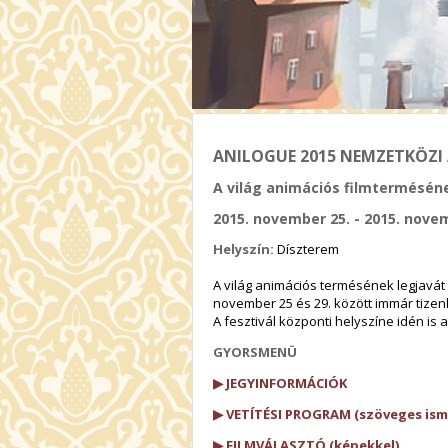
ANILOGUE 2015 NEMZETKÖZI AN
A világ animációs filmterméséne
2015. november 25. - 2015. nove
Helyszín:
Díszterem
A világ animációs termésének legjavát
november 25 és 29. között immár tizen
A fesztivál központi helyszíne idén is
GYORSMENÜ
▶ JEGYINFORMÁCIÓK
▶ VETÍTÉSI PROGRAM (szöveges ism
▶ FILMVÁLASZTÓ (képekkel)