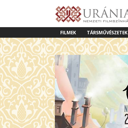
FILMEK
TÁRSMŰVÉSZETEK
VETÍTETT KÉPES ELŐADÁSOK