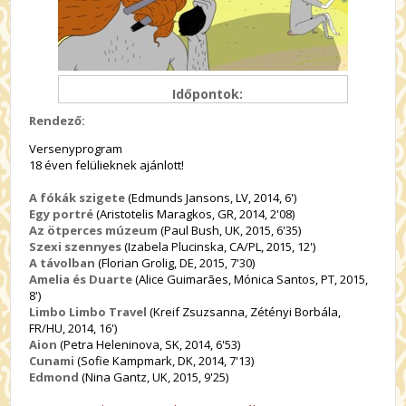
Időpontok:
Rendező:
Versenyprogram
18 éven felülieknek ajánlott!
A fókák szigete
(Edmunds Jansons, LV, 2014, 6')
Egy portré
(Aristotelis Maragkos, GR, 2014, 2'08)
Az ötperces múzeum
(Paul Bush, UK, 2015, 6'35)
Szexi szennyes
(Izabela Plucinska, CA/PL, 2015, 12')
A távolban
(Florian Grolig, DE, 2015, 7'30)
Amelia és Duarte
(Alice Guimarães, Mónica Santos, PT, 2015,
8')
Limbo Limbo Travel
(Kreif Zsuzsanna, Zétényi Borbála,
FR/HU, 2014, 16')
Aion
(Petra Heleninova, SK, 2014, 6'53)
Cunami
(Sofie Kampmark, DK, 2014, 7'13)
Edmond
(Nina Gantz, UK, 2015, 9'25)