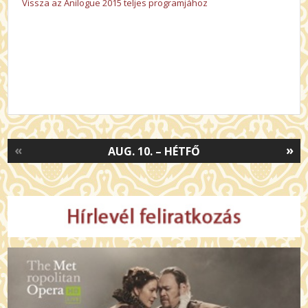
Vissza az Anilogue 2015 teljes programjához
«
»
AUG. 10. – HÉTFŐ