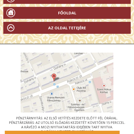
FŐOLDAL
AZ OLDAL TETEJÉRE
PÉNZTÁRNYITÁS: AZ ELSŐ VETÍTÉS KEZDETE ELŐTT FÉL ÓRÁVAL.
PÉNZTÁRZÁRÁS: AZ UTOLSÓ ELŐADÁS KEZDETÉT KÖVETŐEN 15 PERCCEL.
A KÁVÉZÓ A MOZI NYITVATARTÁSI IDEJÉBEN TART NYITVA.
© URÁNIA NEMZETI FILMSZÍNHÁZ