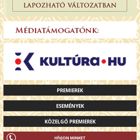
PREMIEREK
ESEMÉNYEK
KÖZELGŐ PREMIEREK
HÍVJON MINKET