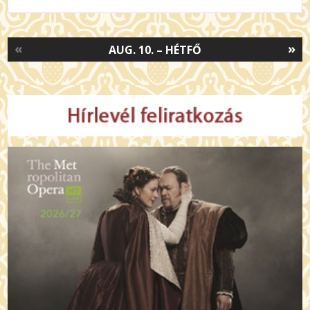
«
»
AUG. 10. – HÉTFŐ