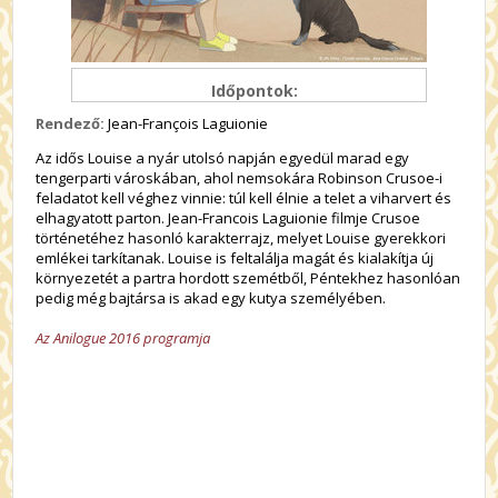
Időpontok:
Rendező:
Jean-François Laguionie
Az idős Louise a nyár utolsó napján egyedül marad egy
tengerparti városkában, ahol nemsokára Robinson Crusoe-i
feladatot kell véghez vinnie: túl kell élnie a telet a viharvert és
elhagyatott parton. Jean-Francois Laguionie filmje Crusoe
történetéhez hasonló karakterrajz, melyet Louise gyerekkori
emlékei tarkítanak. Louise is feltalálja magát és kialakítja új
környezetét a partra hordott szemétből, Péntekhez hasonlóan
pedig még bajtársa is akad egy kutya személyében.
Az Anilogue 2016 programja