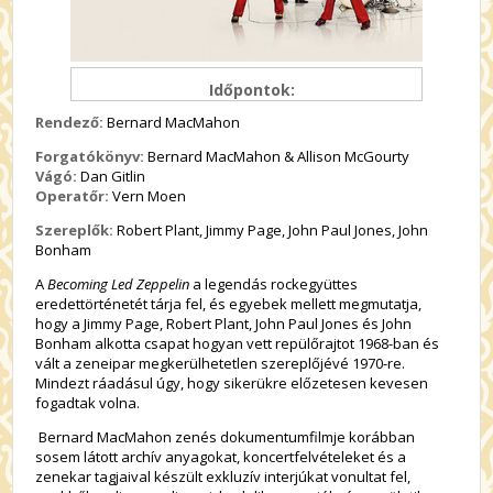
Időpontok:
Rendező:
Bernard MacMahon
Forgatókönyv:
Bernard MacMahon & Allison McGourty
Vágó:
Dan Gitlin
Operatőr:
Vern Moen
Szereplők:
Robert Plant, Jimmy Page, John Paul Jones, John
Bonham
A
Becoming Led Zeppelin
a legendás rockegyüttes
eredettörténetét tárja fel, és egyebek mellett megmutatja,
hogy a Jimmy Page, Robert Plant, John Paul Jones és John
Bonham alkotta csapat hogyan vett repülőrajtot 1968-ban és
vált a zeneipar megkerülhetetlen szereplőjévé 1970-re.
Mindezt ráadásul úgy, hogy sikerükre előzetesen kevesen
fogadtak volna.
Bernard MacMahon zenés dokumentumfilmje korábban
sosem látott archív anyagokat, koncertfelvételeket és a
zenekar tagjaival készült exkluzív interjúkat vonultat fel,