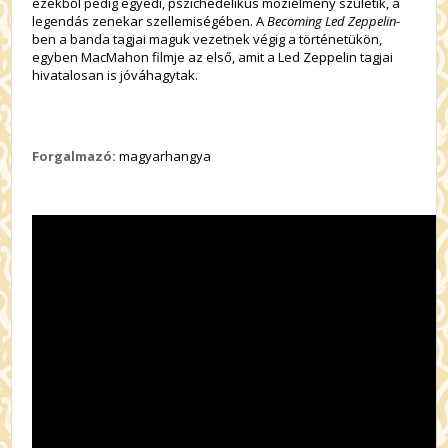
ezekből pedig egyedi, pszichedelikus moziélmény születik, a
legendás zenekar szellemiségében. A
Becoming Led Zeppelin
-
ben a banda tagjai maguk vezetnek végig a történetükön,
egyben MacMahon filmje az első, amit a Led Zeppelin tagjai
hivatalosan is jóváhagytak.
Forgalmazó:
magyarhangya