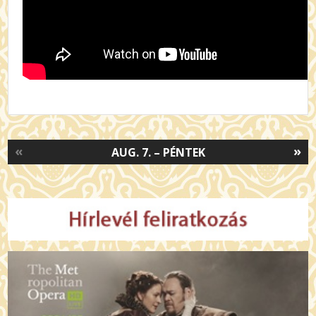
«
»
AUG. 7. – PÉNTEK