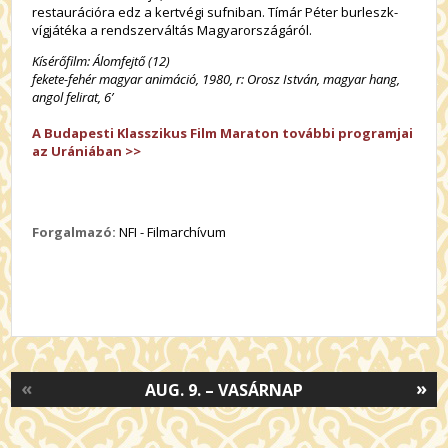
restaurációra edz a kertvégi sufniban. Tímár Péter burleszk-
vígjátéka a rendszerváltás Magyarországáról.
Kísérőfilm: Álomfejtő (12)
fekete-fehér magyar animáció, 1980, r: Orosz István, magyar hang,
angol felirat, 6’
A Budapesti Klasszikus Film Maraton további programjai
az Urániában >>
Forgalmazó:
NFI - Filmarchívum
«
»
AUG. 9. – VASÁRNAP