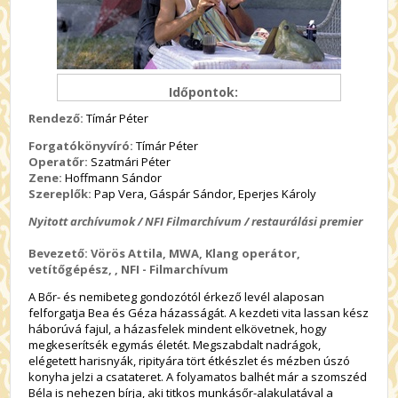
Időpontok:
Rendező:
Tímár Péter
Forgatókönyvíró:
Tímár Péter
Operatőr:
Szatmári Péter
Zene:
Hoffmann Sándor
Szereplők:
Pap Vera, Gáspár Sándor, Eperjes Károly
Nyitott archívumok / NFI Filmarchívum / restaurálási premier
Bevezető: Vörös Attila, MWA, Klang operátor,
vetítőgépész, , NFI - Filmarchívum
A Bőr- és nemibeteg gondozótól érkező levél alaposan
felforgatja Bea és Géza házasságát. A kezdeti vita lassan kész
háborúvá fajul, a házasfelek mindent elkövetnek, hogy
megkeserítsék egymás életét. Megszabdalt nadrágok,
elégetett harisnyák, ripityára tört étkészlet és mézben úszó
konyha jelzi a csatateret. A folyamatos balhét már a szomszéd
Béla is nehezen bírja, aki titkos munkásőr-alakulatával a