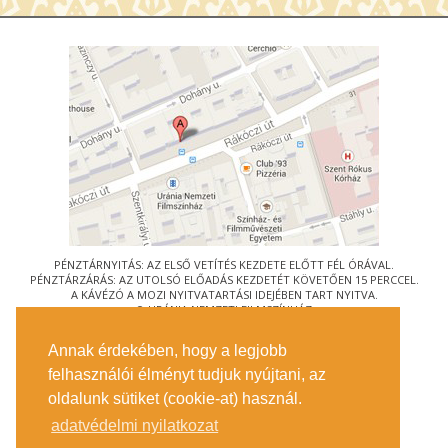
PÉNZTÁRNYITÁS: AZ ELSŐ VETÍTÉS KEZDETE ELŐTT FÉL ÓRÁVAL.
PÉNZTÁRZÁRÁS: AZ UTOLSÓ ELŐADÁS KEZDETÉT KÖVETŐEN 15 PERCCEL.
A KÁVÉZÓ A MOZI NYITVATARTÁSI IDEJÉBEN TART NYITVA.
© URÁNIA NEMZETI FILMSZÍNHÁZ
AZ
ART-MOZI EGYESÜLET
TAGMOZIJA
Annak érdekében, hogy a legjobb
1088 BUDAPEST, RÁKÓCZI ÚT 21.
felhasználói élményt tudjuk nyújtani, az
MEGKÖZELÍTÉS
oldalunk sütiket (cookie-at) használ.
JEGYINFORMÁCIÓ
ÍRJON NEKÜNK!
adatvédelmi nyilatkozat
KÖZÉRDEKŰ ADATOK