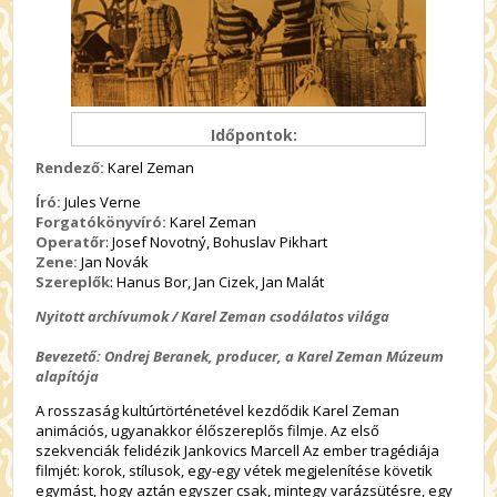
Időpontok:
Rendező:
Karel Zeman
Író:
Jules Verne
Forgatókönyvíró:
Karel Zeman
Operatőr
: Josef Novotný, Bohuslav Pikhart
Zene:
Jan Novák
Szereplők
: Hanus Bor, Jan Cizek, Jan Malát
Nyitott archívumok / Karel Zeman csodálatos világa
Bevezető: Ondrej Beranek, producer, a Karel Zeman Múzeum
alapítója
A rosszaság kultúrtörténetével kezdődik Karel Zeman
animációs, ugyanakkor élőszereplős filmje. Az első
szekvenciák felidézik Jankovics Marcell Az ember tragédiája
filmjét: korok, stílusok, egy-egy vétek megjelenítése követik
egymást, hogy aztán egyszer csak, mintegy varázsütésre, egy