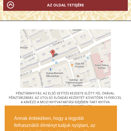
AZ OLDAL TETEJÉRE
PÉNZTÁRNYITÁS: AZ ELSŐ VETÍTÉS KEZDETE ELŐTT FÉL ÓRÁVAL.
PÉNZTÁRZÁRÁS: AZ UTOLSÓ ELŐADÁS KEZDETÉT KÖVETŐEN 15 PERCCEL.
A KÁVÉZÓ A MOZI NYITVATARTÁSI IDEJÉBEN TART NYITVA.
© URÁNIA NEMZETI FILMSZÍNHÁZ
AZ
ART-MOZI EGYESÜLET
TAGMOZIJA
Annak érdekében, hogy a legjobb
1088 BUDAPEST, RÁKÓCZI ÚT 21.
felhasználói élményt tudjuk nyújtani, az
MEGKÖZELÍTÉS