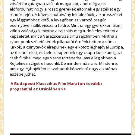
vásári forgatagban találjuk magunkat, ahol még az is
előfordulhat, hogy a rossz gyerekek eltörnek egy széket egy
rendőr fején. A bűvészmutatvány lelepleződik, a karosszékét
egy léggömbhöz kötő, a levegőben szivarozó öregúr
esernyővel hullik vissza a földre. Mintha egy gyerekkori álom
válna valósággá, mintha a rajzolás meg tudná eleveníteni a
képzeletet, mint a Varázsceruza című rajzfilmben. Mintha a
cyber punk születésének pillanatát érnénk tetten: aztán a
lurkók, a csínytevők elrepülnek egy elkötött léghajóval Európa,
az óceán felett, és belecsöppenünk egy csupa komikum igazi
cseh filmbe, majd egy Verne történetbe, ami a legjobban a
Rejtelmes szigetre hasonlít. De minden másra is. Mindenre,
ami egy léghajóként elszabadult képzeletű nagy alkotónak
eszébe juthat.
A Budapesti Klasszikus Film Maraton további
programjai az Urániában >>