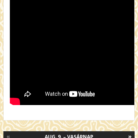
«
»
AUG. 9. – VASÁRNAP