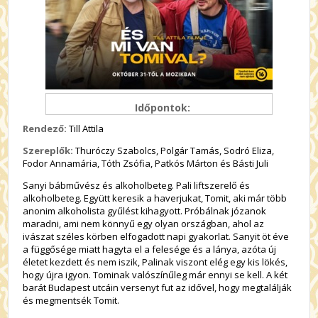
Időpontok:
Rendező:
Till Attila
Szereplők:
Thuróczy Szabolcs, Polgár Tamás, Sodró Eliza,
Fodor Annamária, Tóth Zsófia, Patkós Márton és Básti Juli
Sanyi bábművész és alkoholbeteg. Pali liftszerelő és
alkoholbeteg. Együtt keresik a haverjukat, Tomit, aki már több
anonim alkoholista gyűlést kihagyott. Próbálnak józanok
maradni, ami nem könnyű egy olyan országban, ahol az
ivászat széles körben elfogadott napi gyakorlat. Sanyit öt éve
a függősége miatt hagyta el a felesége és a lánya, azóta új
életet kezdett és nem iszik, Palinak viszont elég egy kis lökés,
hogy újra igyon. Tominak valószínűleg már ennyi se kell. A két
barát Budapest utcáin versenyt fut az idővel, hogy megtalálják
és megmentsék Tomit.