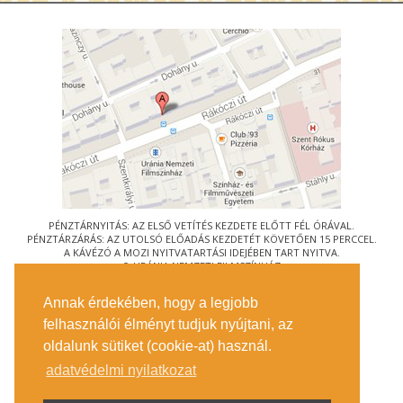
PÉNZTÁRNYITÁS: AZ ELSŐ VETÍTÉS KEZDETE ELŐTT FÉL ÓRÁVAL.
PÉNZTÁRZÁRÁS: AZ UTOLSÓ ELŐADÁS KEZDETÉT KÖVETŐEN 15 PERCCEL.
A KÁVÉZÓ A MOZI NYITVATARTÁSI IDEJÉBEN TART NYITVA.
© URÁNIA NEMZETI FILMSZÍNHÁZ
AZ
ART-MOZI EGYESÜLET
TAGMOZIJA
Annak érdekében, hogy a legjobb
1088 BUDAPEST, RÁKÓCZI ÚT 21.
felhasználói élményt tudjuk nyújtani, az
MEGKÖZELÍTÉS
oldalunk sütiket (cookie-at) használ.
JEGYINFORMÁCIÓ
ÍRJON NEKÜNK!
adatvédelmi nyilatkozat
KÖZÉRDEKŰ ADATOK
SAJTÓ