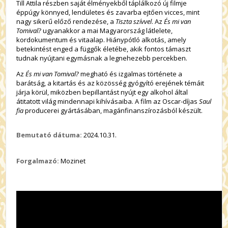
Till Attila részben saját élményekből táplálkozó új filmje
éppúgy könnyed, lendületes és zavarba ejtően vicces, mint
nagy sikerű előző rendezése, a
Tiszta szívvel
. Az
És mi van
Tomival?
ugyanakkor a mai Magyarország látlelete,
kordokumentum és vitaalap. Hiánypótló alkotás, amely
betekintést enged a függők életébe, akik fontos támaszt
tudnak nyújtani egymásnak a legnehezebb percekben.
Az
És mi van Tomival?
megható és izgalmas története a
barátság, a kitartás és az közösség gyógyító erejének témáit
járja körül, miközben bepillantást nyújt egy alkohol által
átitatott világ mindennapi kihívásaiba. A film az Oscar-díjas
Saul
fia
producerei gyártásában, magánfinanszírozásból készült.
Bemutató dátuma:
2024.10.31.
Forgalmazó:
Mozinet