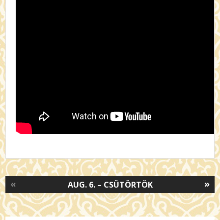
«
»
AUG. 6. – CSÜTÖRTÖK