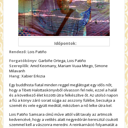
Időpontok:
Rendező:
Lois Patiño
Forgatókönyv:
Garbiñe Ortega, Lois Patiño
Szereplők:
Amid Keomany, Mariam Vuaa Mtego, Simone
Milavanh
Hang:
Xabier Erkizia
Egy buddhista fiatal minden reggel meglátogat egy idős nőt,
hogy a Tibeti Halottaskönyvből olvasson fel neki, ezzel a halál
és a következő élet közötti útra felkészítve őt. Az utolsó napon
a fiú a könyv záró sorait súgja az asszony fülébe, becsukja a
szemét és vele együtt meditál, miközben a nő lelke útra kel.
Lois Patiño
Samsara
című műve attól vált tavaly az artmozik
kedvencévé, hogy a vetítés alatt negyedórán keresztül csukott
szemmel kell a vászonra meredni. A reinkarnáció folyamatát a