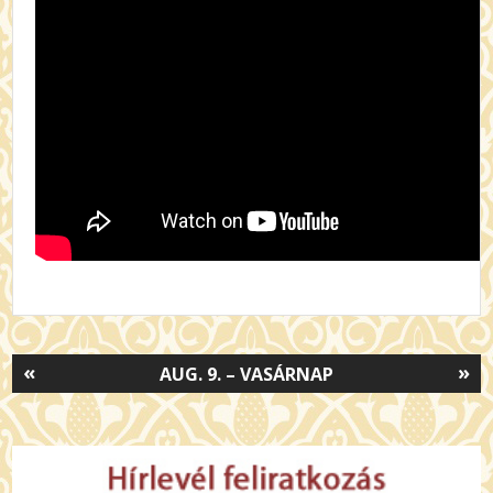
«
»
AUG. 9. – VASÁRNAP