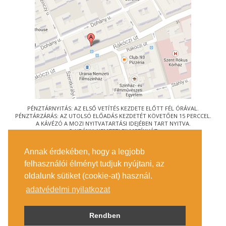
PÉNZTÁRNYITÁS: AZ ELSŐ VETÍTÉS KEZDETE ELŐTT FÉL ÓRÁVAL.
PÉNZTÁRZÁRÁS: AZ UTOLSÓ ELŐADÁS KEZDETÉT KÖVETŐEN 15 PERCCEL.
A KÁVÉZÓ A MOZI NYITVATARTÁSI IDEJÉBEN TART NYITVA.
© URÁNIA NEMZETI FILMSZÍNHÁZ
AZ
ART-MOZI EGYESÜLET
TAGMOZIJA
Annak érdekében, hogy a legjobb
1088 BUDAPEST, RÁKÓCZI ÚT 21.
felhasználói élményt tudjuk nyújtani, az
MEGKÖZELÍTÉS
oldalunk sütiket (cookie-at) használ.
JEGYINFORMÁCIÓ
ÍRJON NEKÜNK!
adatvédelmi nyilatkozat
KÖZÉRDEKŰ ADATOK
SAJTÓ
ADATVÉDELMI TÁJÉKOZTATÓ
Rendben