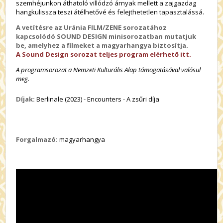
szemhéjunkon áthatoló villódzó árnyak mellett a zajgazdag
hangkulissza teszi átélhetővé és felejthetetlen tapasztalássá.
A vetítésre az Uránia FILM/ZENE sorozatához
kapcsolódó SOUND DESIGN minisorozatban mutatjuk
be, amelyhez a filmeket a magyarhangya biztosítja.
A Sound Design sorozat teljes program elérhető itt.
A programsorozat a Nemzeti Kulturális Alap támogatásával valósul
meg.
Díjak:
Berlinale (2023) - Encounters - A zsűri díja
Forgalmazó:
magyarhangya