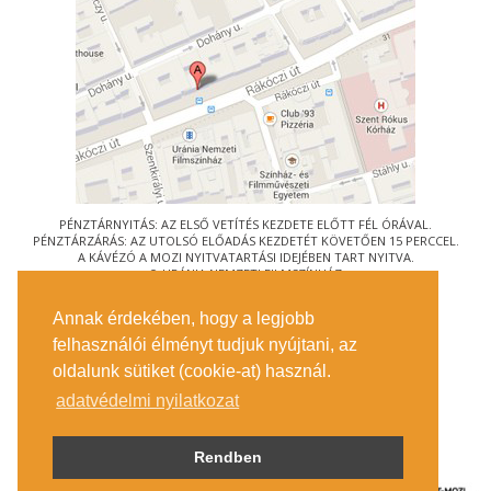
PÉNZTÁRNYITÁS: AZ ELSŐ VETÍTÉS KEZDETE ELŐTT FÉL ÓRÁVAL.
PÉNZTÁRZÁRÁS: AZ UTOLSÓ ELŐADÁS KEZDETÉT KÖVETŐEN 15 PERCCEL.
A KÁVÉZÓ A MOZI NYITVATARTÁSI IDEJÉBEN TART NYITVA.
© URÁNIA NEMZETI FILMSZÍNHÁZ
AZ
ART-MOZI EGYESÜLET
TAGMOZIJA
Annak érdekében, hogy a legjobb
1088 BUDAPEST, RÁKÓCZI ÚT 21.
felhasználói élményt tudjuk nyújtani, az
MEGKÖZELÍTÉS
oldalunk sütiket (cookie-at) használ.
JEGYINFORMÁCIÓ
ÍRJON NEKÜNK!
adatvédelmi nyilatkozat
KÖZÉRDEKŰ ADATOK
SAJTÓ
ADATVÉDELMI TÁJÉKOZTATÓ
Rendben