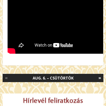
«
»
AUG. 6. – CSÜTÖRTÖK