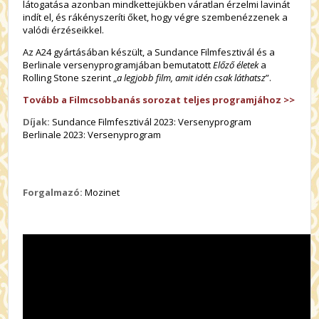
látogatása azonban mindkettejükben váratlan érzelmi lavinát
indít el, és rákényszeríti őket, hogy végre szembenézzenek a
valódi érzéseikkel.
Az A24 gyártásában készült, a Sundance Filmfesztivál és a
Berlinale versenyprogramjában bemutatott
Előző életek
a
Rolling Stone szerint „
a legjobb film, amit idén csak láthatsz
”.
Tovább a Filmcsobbanás sorozat teljes programjához >>
Díjak:
Sundance Filmfesztivál 2023: Versenyprogram
Berlinale 2023: Versenyprogram
Forgalmazó:
Mozinet