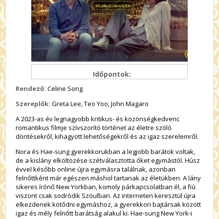
Időpontok:
Rendező:
Celine Song
Szereplők:
Greta Lee, Teo Yoo, John Magaro
A 2023-as év legnagyobb kritikus- és közönségkedvenc
romantikus filmje szívszorító történet az életre szóló
döntésekről, kihagyott lehetőségekről és az igaz szerelemről.
Nora és Hae-sung gyerekkorukban a legjobb barátok voltak,
de a kislány elköltözése szétválasztotta őket egymástól. Húsz
évvel később online újra egymásra találnak, azonban
felnőttként már egészen máshol tartanak az életükben. A lány
sikeres írónő New Yorkban, komoly párkapcsolatban él, a fiú
viszont csak sodródik Szöulban. Az interneten keresztül újra
elkezdenek kötődni egymáshoz, a gyerekkori bajtársak között
igaz és mély felnőtt barátság alakul ki. Hae-sung New York-i