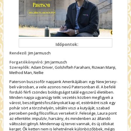
Időpontok:
Rendező:
Jim Jarmusch
Forgatókönyvíró:
Jim Jarmusch
Szereplők:
Adam Driver, Golshifteh Farahani, Rizwan Manji,
Method Man, Nellie
Paterson buszsofőr napjaink Amerikájában: egy New Jersey-
beli városban, a vele azonos nevű Patersonban él. A befelé
forduló férfi csöndes boldogságot talál egyszerű életében.
Minden napja ugyanúgy telik: vezetés közben megfigyeli a
várost, beszélgetésfoszlányokat kap el, esténként iszik egy
pohár sört a törzshelyén, sétálni viszi a kutyáját, szabad
perceiben pedig filozofikus verseket ír. Felesége, Laura pont
az ellentéte: impulzív, harsány, és mindenben az állandó
változást igényli. Mindennap új tervei vannak, és új célokat
kerget. Ők ketten nem is lehetnének különbözőbbek, mégis