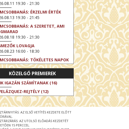
6.08.11 19:30 - 21:30
LMCSOBBANÁS: ÉRZELMI ÉRTÉK
6.08.13 19:30 - 21:45
LMCSOBBANÁS: A SZERETET, AMI
EGMARAD
6.08.18 19:30 - 21:30
GMEZŐK LOVAGJA
6.08.23 16:00 - 18:30
LMCSOBBANÁS: TÖKÉLETES NAPOK
6.08.25 19:30 - 21:45
KÖZELGŐ PREMIEREK
LMCSOBBANÁS: IFJÚSÁG
6.08.27 19:30 - 21:30
IK IGAZÁN SZÁMÍTANAK (16)
HIBITION ON SCREEN: VINCENT
VELÁZQUEZ-REJTÉLY (12)
N GOGH - ÚJ LÁTÁSMÓD
6.08.30 11:00 - 12:30
 LIVE / DAVID IRELAND: THE FIFTH
ZTÁRNYITÁS: AZ ELSŐ VETÍTÉS KEZDETE ELŐTT
EP
 ÓRÁVAL.
6.09.01 19:00 - 21:00
ZTÁRZÁRÁS: AZ UTOLSÓ ELŐADÁS KEZDETÉT
ETŐEN 15 PERCCEL.
RLIN ELESTE