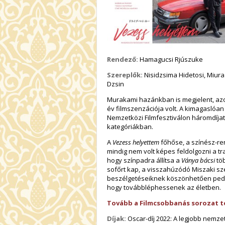
Rendező:
Hamagucsi Rjúszuke
Szereplők:
Nisidzsima Hidetosi, Miura
Dzsin
Murakami hazánkban is megjelent, az
év filmszenzációja volt. A kimagaslóan 
Nemzetközi Filmfesztiválon háromdíjat 
kategóriákban.
A
Vezess helyettem
főhőse, a színész-re
mindig nem volt képes feldolgozni a tr
hogy színpadra állítsa a
Ványa bácsi
töb
sofőrt kap, a visszahúzódó Miszaki sz
beszélgetéseiknek köszönhetően pedi
hogy továbbléphessenek az életben.
Tovább a Filmcsobbanás sorozat t
Díjak:
Oscar-díj 2022: A legjobb nemzetk