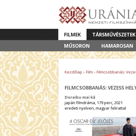
FILMEK
TÁRSMŰVÉSZETEK
MŰSORON
VETÍTETT KÉPES ELŐADÁSOK
HAMAROSAN
Kezdőlap
»
Film
»
Filmcsobbanás: Veze
FILMCSOBBANÁS: VEZESS HE
Doraibu mai kâ
japán filmdráma, 179 perc, 2021
eredeti nyelven, magyar felirattal