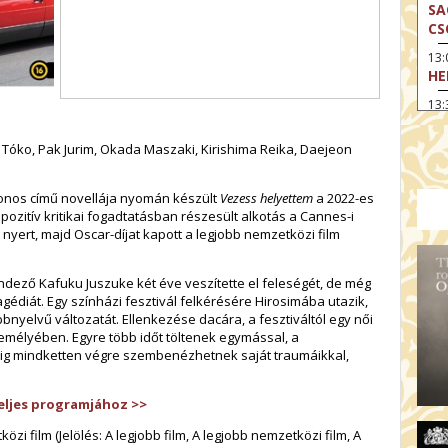
SA
CS
13
HE
13:
A 
 Tóko, Pak Jurim, Okada Maszaki, Kirishima Reika, Daejeon
13
MA
onos című novellája nyomán készült
Vezess helyettem
a 2022-es
14:
ME
pozitív kritikai fogadtatásban részesült alkotás a Cannes-i
nyert, majd Oscar-díjat kapott a legjobb nemzetközi film
15
MO
ndező Kafuku Juszuke két éve veszítette el feleségét, de még
15
agédiát. Egy színházi fesztivál felkérésére Hirosimába utazik,
OD
bnyelvű változatát. Ellenkezése dacára, a fesztiváltól egy női
emélyében. Egyre több időt töltenek egymással, a
16:
g mindketten végre szembenézhetnek saját traumáikkal,
TA
17:
MO
eljes programjához >>
17
özi film (Jelölés: A legjobb film, A legjobb nemzetközi film, A