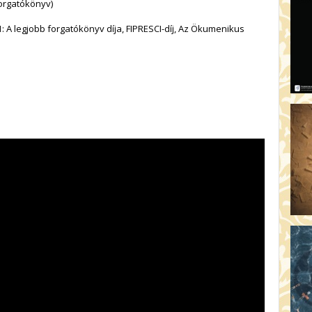
AR
forgatókönyv)
19:
: A legjobb forgatókönyv díja, FIPRESCI-díj, Az Ökumenikus
AZ
19
ÁD
19:
HO
NÉ
19
OD