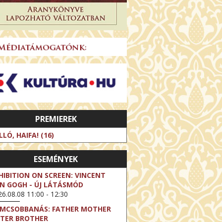
PREMIEREK
LLÓ, HAIFA! (16)
ESEMÉNYEK
HIBITION ON SCREEN: VINCENT
N GOGH - ÚJ LÁTÁSMÓD
6.08.08 11:00 - 12:30
LMCSOBBANÁS: FATHER MOTHER
STER BROTHER