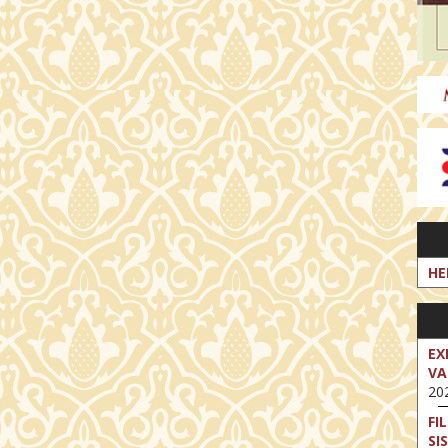
HE
EX
VA
202
FI
SI