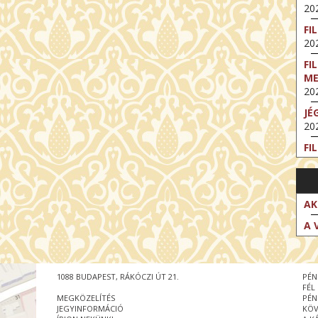
202
FI
202
FI
M
202
JÉ
202
FI
202
FI
202
AK
EX
A 
VA
202
NT
1088 BUDAPEST, RÁKÓCZI ÚT 21.
PÉN
ST
FÉL
202
MEGKÖZELÍTÉS
PÉN
JEGYINFORMÁCIÓ
KÖV
BE