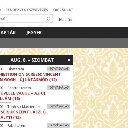
Ó
RENDEZVÉNYSZERVEZÉS
KAPCSOLAT
HU
/
EN
NAPTÁR
JEGYEK
»
AUG. 8. – SZOMBAT
:00 Díszterem
JEGYVÁSÁRLÁS
HIBITION ON SCREEN: VINCENT
N GOGH - ÚJ LÁTÁSMÓD (12)
:00 Csortos terem
JEGYVÁSÁRLÁS
UVELLE VAGUE – AZ ÚJ
LLÁM (16)
00 Törőcsik Mari terem
JEGYVÁSÁRLÁS
CSÉRJÜK SZENT LÁSZLÓ
RÁLYT! (12)
00 Fábri terem
JEGYVÁSÁRLÁS