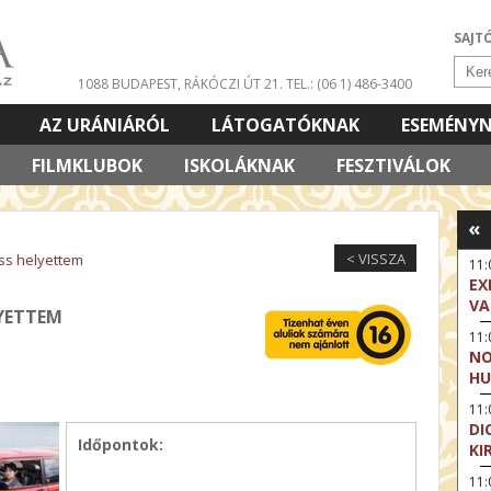
SAJT
1088 BUDAPEST, RÁKÓCZI ÚT 21.
TEL.: (06 1) 486-3400
AZ URÁNIÁRÓL
LÁTOGATÓKNAK
ESEMÉNY
FILMKLUBOK
ISKOLÁKNAK
FESZTIVÁLOK
«
< VISSZA
ss helyettem
11
EX
VA
LYETTEM
11
NO
HU
11:
DI
Időpontok:
KI
11: