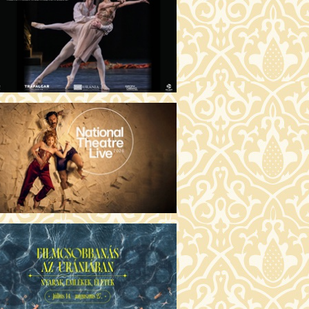
GENTIN TÖRTÉNETEK (16)
00 Fábri terem
JEGYVÁSÁRLÁS
 ÖRDÖG PRADÁT VISEL 2. (12)
:00 Csortos terem
JEGYVÁSÁRLÁS
ÁM ALMÁI (16)
00 Törőcsik Mari terem
JEGYVÁSÁRLÁS
GYAN TUDNÉK ÉLNI
LKÜLED? (12)
:00 Díszterem
JEGYVÁSÁRLÁS
ÜSSZEIA (16)