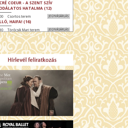
CRÉ COEUR - A SZENT SZÍV
ODÁLATOS HATALMA (12)
:00 Csortos terem
JEGYVÁSÁRLÁS
LLÓ, HAIFA! (16)
30 Törőcsik Mari terem
JEGYVÁSÁRLÁS
KEGYELEM (16)
:30 Díszterem
JEGYVÁSÁRLÁS
GYAR MENYEGZŐ (12)
30 Fábri terem
JEGYVÁSÁRLÁS
SSZI ÉSZAK (12)
:00 Csortos terem
JEGYVÁSÁRLÁS
HÁCS – VILÁGOK HARCA (12)
:30 Díszterem
JEGYVÁSÁRLÁS
ÜSSZEIA (16)
00 Törőcsik Mari terem
JEGYVÁSÁRLÁS
LÁLKOZÁS A BUDDHÁVAL (12)
00 Fábri terem
JEGYVÁSÁRLÁS
MO (12)
:00 Csortos terem
JEGYVÁSÁRLÁS