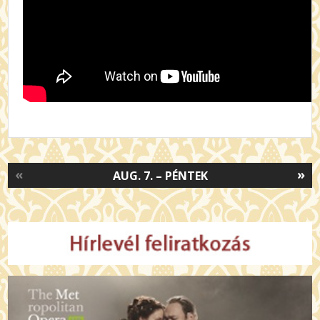
«
»
AUG. 7. – PÉNTEK