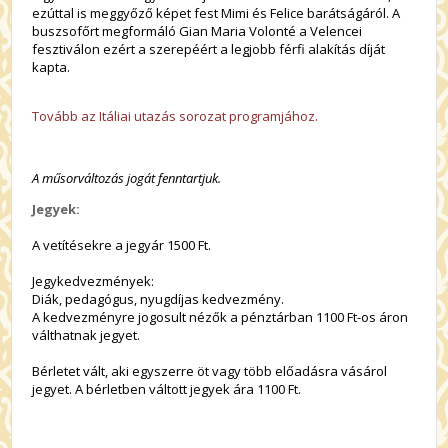
ezúttal is meggyőző képet fest Mimi és Felice barátságáról. A
buszsofőrt megformáló Gian Maria Volonté a Velencei
fesztiválon ezért a szerepéért a legjobb férfi alakítás díját
kapta.
Tovább az Itáliai utazás sorozat programjához.
A műsorváltozás jogát fenntartjuk.
Jegyek:
A vetítésekre a jegyár 1500 Ft.
Jegykedvezmények:
Diák, pedagógus, nyugdíjas kedvezmény.
A kedvezményre jogosult nézők a pénztárban 1100 Ft-os áron
válthatnak jegyet.
Bérletet vált, aki egyszerre öt vagy több előadásra vásárol
jegyet. A bérletben váltott jegyek ára 1100 Ft.