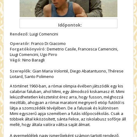
Időpontok:
Rendező:
Luigi Comencini
Operatőr:
Franco Di Giacomo
Forgatókönyvíró:
Demetrio Casile, Francesca Camencini,
Liugi Comencini, Ugo Pirro
Vágó:
Nino Baragli
Szereplők:
Gian Maria Volonté, Diego Abatantuono, Thérese
Liotard, Santo Polimeno
A történet 1960-ban, a római olimpia évében játszódik egy kis
calabriai faluban, ahol Mimi, egy álmodozó kiskamasz él. Mimi
leküzdhetetlen késztetést érez arra, hogy fusson, méghozzá
mezítláb, ahogyan a római maratont megnyerő etióp futótól is
látja a szomszédék tévéjében. De a falusiak és különösen
Mimi egyszerű apja szemében a futás időpocsékolás. Csak a
többiek által kiközösített, sánta Felice, az iskolabusz sofőrje áll
mellé, hogy általa valóra váltsa saját álmait.
A gyermeklélek nagy ismerőjeként számon tartott rendező,