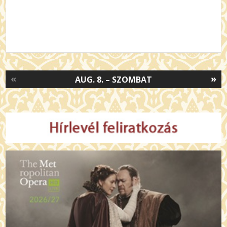
«
»
AUG. 8. – SZOMBAT