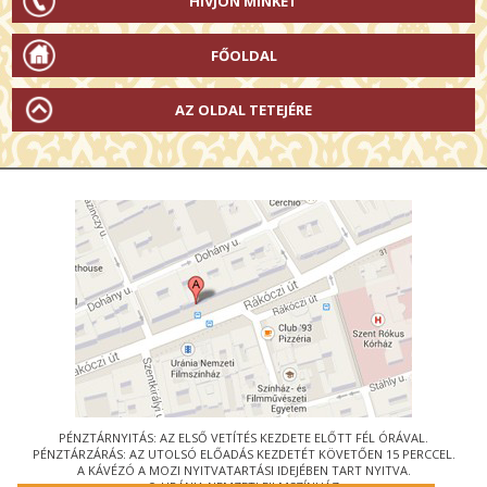
HÍVJON MINKET
FŐOLDAL
AZ OLDAL TETEJÉRE
PÉNZTÁRNYITÁS: AZ ELSŐ VETÍTÉS KEZDETE ELŐTT FÉL ÓRÁVAL.
PÉNZTÁRZÁRÁS: AZ UTOLSÓ ELŐADÁS KEZDETÉT KÖVETŐEN 15 PERCCEL.
A KÁVÉZÓ A MOZI NYITVATARTÁSI IDEJÉBEN TART NYITVA.
© URÁNIA NEMZETI FILMSZÍNHÁZ