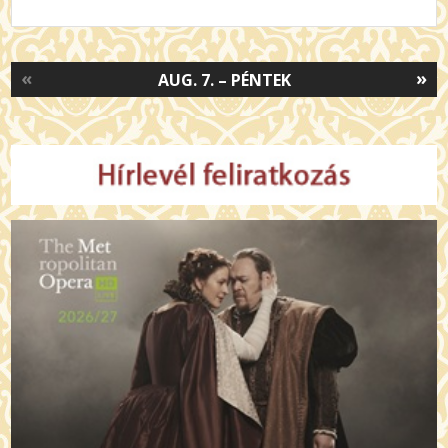
«
»
AUG. 7. – PÉNTEK