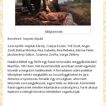
Időpontok:
Rendező:
Sopsits Árpád
Szereplők
: Hajduk Károly, Csépai Eszter, Trill Zsolt, Anger
Zsolt, Balsai Mónika, Rea Izabella, Rea Rebeka, Bárnai Péter,
Jászberényi Gábor, Szamosi Zsófia, Varga Zétény
Halálra ítéltek egy férfit egy fiatal nő brutális meggyilkolásáért
Martfűn, 1957-ben. Hét évvel később azonban ismét egymást
követik a megrázó halálesetek. A forradalom utáni politikai
tébolyban nehéz megtalálni az összefüggéseket és újra
felvenni a nyomozás fonalát. Egy országban, ahol nem
léteznek sorozatgyilkosok, egyre több az áldozat. A kirendelt
fiatal ügyésznek minden kitartására szükség lesz, ha le akarja
leplezni a rettegő kisváros kíméletlen ragadozóját.