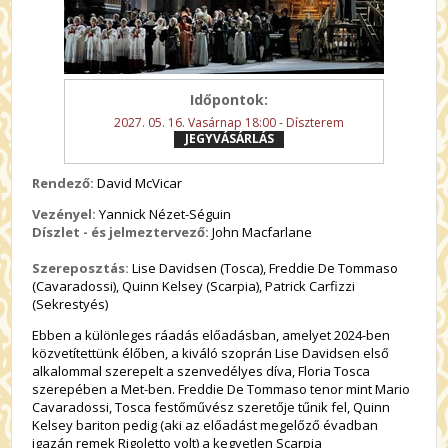
Időpontok:
2027. 05. 16. Vasárnap 18:00 - Díszterem
JEGYVÁSÁRLÁS
Rendező:
David McVicar
Vezényel:
Yannick Nézet-Séguin
Díszlet - és jelmeztervező:
John Macfarlane
Szereposztás:
Lise Davidsen (Tosca), Freddie De Tommaso
(Cavaradossi), Quinn Kelsey (Scarpia), Patrick Carfizzi
(Sekrestyés)
Ebben a különleges ráadás előadásban, amelyet 2024-ben
közvetítettünk élőben, a kiváló szoprán Lise Davidsen első
alkalommal szerepelt a szenvedélyes díva, Floria Tosca
szerepében a Met-ben. Freddie De Tommaso tenor mint Mario
Cavaradossi, Tosca festőművész szeretője tűnik fel, Quinn
Kelsey bariton pedig (aki az előadást megelőző évadban
igazán remek Rigoletto volt) a kegyetlen Scarpia