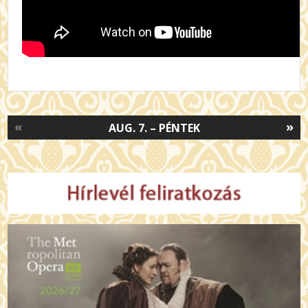
«
»
AUG. 7. – PÉNTEK