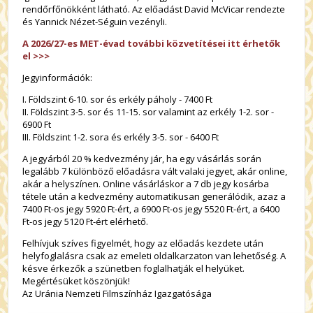
rendőrfőnökként látható. Az előadást David McVicar rendezte
és Yannick Nézet-Séguin vezényli.
A 2026/27-es MET-évad további közvetítései itt érhetők
el >>>
Jegyinformációk:
I. Földszint 6-10. sor és erkély páholy - 7400 Ft
II. Földszint 3-5. sor és 11-15. sor valamint az erkély 1-2. sor -
6900 Ft
III. Földszint 1-2. sora és erkély 3-5. sor - 6400 Ft
A jegyárból 20 % kedvezmény jár, ha egy vásárlás során
legalább 7 különböző előadásra vált valaki jegyet, akár online,
akár a helyszínen. Online vásárláskor a 7 db jegy kosárba
tétele után a kedvezmény automatikusan generálódik, azaz a
7400 Ft-os jegy 5920 Ft-ért, a 6900 Ft-os jegy 5520 Ft-ért, a 6400
Ft-os jegy 5120 Ft-ért elérhető.
Felhívjuk szíves figyelmét, hogy az előadás kezdete után
helyfoglalásra csak az emeleti oldalkarzaton van lehetőség. A
késve érkezők a szünetben foglalhatják el helyüket.
Megértésüket köszönjük!
Az Uránia Nemzeti Filmszínház Igazgatósága