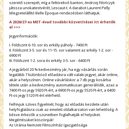
szerető szerepét, míg a feltörekvő bariton, Andrzej Filończyk
játssza unokatestvérét, Lescaut-t. A darabot Laurent Pelly
lélegzetelállító Belle Époque-rendezésben láthatjuk.
A 2026/27-es MET-évad további közvetítései itt érhetők
el >>>
Jegyinformációk:
I. Földszint 6-10. sor és erkély páholy - 7400 Ft
II. Földszint 3-5. sor és 11-15. sor valamint az erkély 1-2. sor -
6900 Ft
III. Földszint 1-2. sora és erkély 3-5. sor - 6400 Ft
A jegyárból 20 % kedvezmény jár, ha egy vásárlás során
legalább 7 különböző előadásra vált valaki jegyet, akár online,
akár a helyszínen. Online vásárláskor a 7 db jegy kosárba
tétele után a kedvezmény automatikusan generálódik, azaz a
7400 Ft-os jegy 5920 Ft-ért, a 6900 Ft-os jegy 5520 Ft-ért, a 6400
Ft-os jegy 5120 Ft-ért elérhető.
Felhívjuk szíves figyelmét, hogy az előadás kezdete után
helyfoglalásra csak az emeleti oldalkarzaton van lehetőség. A
késve érkezők a szünetben foglalhatják el helyüket.
Megértésüket köszönjük!
Az Uránia Nemzeti Filmszínház Igazgatósága