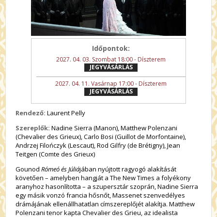
Időpontok:
2027. 04. 03. Szombat 18:00 - Díszterem
JEGYVÁSÁRLÁS
2027. 04. 11. Vasárnap 17:00 - Díszterem
JEGYVÁSÁRLÁS
Rendező:
Laurent Pelly
Szereplők:
Nadine Sierra (Manon), Matthew Polenzani
(Chevalier des Grieux), Carlo Bosi (Guillot de Morfontaine),
Andrzej Filończyk (Lescaut), Rod Gilfry (de Brétigny), Jean
Teitgen (Comte des Grieux)
Gounod
Rómeó és Júliá
jában nyújtott ragyogó alakítását
követően – amelyben hangját a The New Times a folyékony
aranyhoz hasonlította – a szupersztár szoprán, Nadine Sierra
egy másik vonzó francia hősnőt, Massenet szenvedélyes
drámájának ellenállhatatlan címszereplőjét alakítja. Matthew
Polenzani tenor kapta Chevalier des Grieu, az idealista