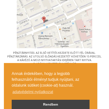
PÉNZTÁRNYITÁS: AZ ELSŐ VETÍTÉS KEZDETE ELŐTT FÉL ÓRÁVAL.
PÉNZTÁRZÁRÁS: AZ UTOLSÓ ELŐADÁS KEZDETÉT KÖVETŐEN 15 PERCCEL.
A KÁVÉZÓ A MOZI NYITVATARTÁSI IDEJÉBEN TART NYITVA.
© URÁNIA NEMZETI FILMSZÍNHÁZ
AZ
ART-MOZI EGYESÜLET
TAGMOZIJA
Annak érdekében, hogy a legjobb
1088 BUDAPEST, RÁKÓCZI ÚT 21.
felhasználói élményt tudjuk nyújtani, az
MEGKÖZELÍTÉS
oldalunk sütiket (cookie-at) használ.
JEGYINFORMÁCIÓ
ÍRJON NEKÜNK!
adatvédelmi nyilatkozat
KÖZÉRDEKŰ ADATOK
SAJTÓ
ADATVÉDELMI TÁJÉKOZTATÓ
Rendben