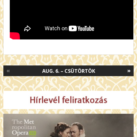
«
»
AUG. 6. – CSÜTÖRTÖK