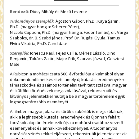
Rendező:
Diósy Mihály és Mező Levente
Tudományos szereplők
: Ágoston Gábor, Ph.D., Kaya Şahin,
Ph.D. (magyar hangja: Scherer Péter),
Niccolò Capponi, Ph.D. (magyar hangja: Fodor Tamás), dr. Varga
Szabolcs, dr. B. Szabó János, Prof. Dr. Rugási Gyula, Tamus
Elvira Viktória, Ph.D. Candidate
Szereplők
: Ionescu Raul, Fejes Csilla, Méhes László, Dino
Benjamin, Takács Zalán, Major Erik, Szarvas József, Gesztesi
Máté
A Rubicon a mohácsi csata 500. évfordulója alkalmából olyan
dokumentumfilmet készített, amely új kutatási eredményekre
támaszkodva és számos történelmi tévhitet tisztázva, magyar
és külföldi történészek megszólalásával, rekonstruált és
látványos jelenetekkel mutatja be a magyar történelem egyik
legmeghatározóbb eseményét.
A filmben magyar, olasz és török szakértők is megszólalnak,
akik a legfrissebb kutatási eredmények és újonnan feltárt
források alapján értelmezik újra a mohácsi csatához vezető
eseményeket és annak következményeit. A tudományos
narrációt színészekkel eljátszott, rekonstruált jelenetek teszik