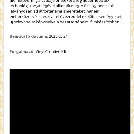
átélhetővé, míg a csatajeleneteket a legmodernebb 3D
technológia segítségével alkották meg. A film így nemcsak
látványosan ad át történelmi ismereteket, hanem
emberközelivé is teszi a fél évezreddel ezelőtti eseményeket,
új színvonalat képviselve a hazai történelmi filmkészítésben.
Bemutató dátuma:
2026.05.21.
Forgalmazó:
Vinyl Creative Kft.