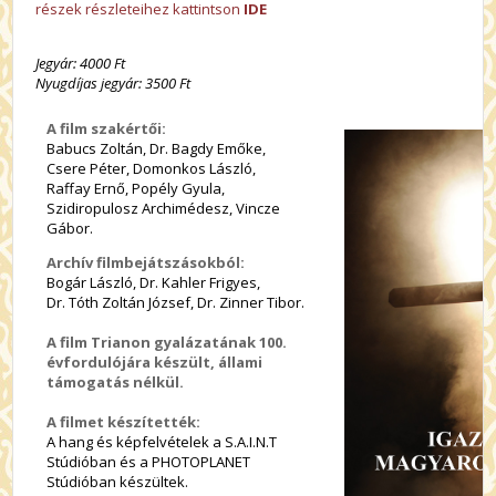
részek részleteihez kattintson
IDE
Jegyár: 4000 Ft
Nyugdíjas jegyár: 3500 Ft
A film szakértői:
Babucs Zoltán, Dr. Bagdy Emőke,
Csere Péter, Domonkos László,
Raffay Ernő, Popély Gyula,
Szidiropulosz Archimédesz, Vincze
Gábor.
Archív filmbejátszásokból:
Bogár László, Dr. Kahler Frigyes,
Dr. Tóth Zoltán József, Dr. Zinner Tibor.
A film Trianon gyalázatának 100.
évfordulójára készült, állami
támogatás nélkül.
A filmet készítették:
A hang és képfelvételek a S.A.I.N.T
Stúdióban és a PHOTOPLANET
Stúdióban készültek.