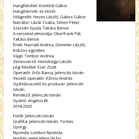
Hangfelvétel: Komlódi Gábor
Hangmérnök: eL-Hortó
Világosító: Heves László, Gabos Gábor
Narrátor: Lázár Csaba, Simon Péter,
Szersén Gyula, Takács Bence
A verseket elmondja: Oberfrank Pál,
Takács Bence
Ének: Navratil Andrea, Demeter László,
Kobzos együttes
Vágó: Tombor Andrea
Zeneszerző: Hortobágyi László
Légi felvétel: Ezer Zsolt
Operatőr: Erős Barna, Jelenczki István
Vezető operatőr: Kőrösi András
Gyártásvezető és producer: Jelenczki
István
Rendező: Jelenczki István
Gyártó: Angelus Bt.
2018-2020
Fotók: Jelenczki István
Grafika: Jelenczki István, Tordas
György
Nyomda: Lombos Nyomda
Honlap: www.jelenczki.hu