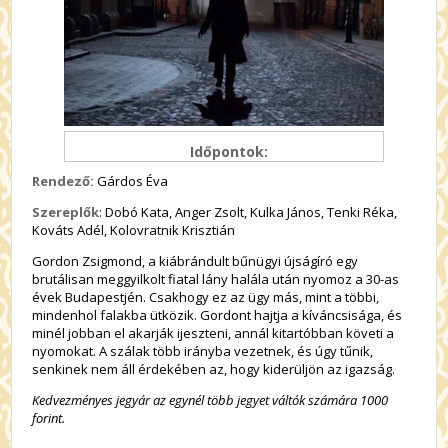
Időpontok:
Rendező:
Gárdos Éva
Szereplők
: Dobó Kata, Anger Zsolt, Kulka János, Tenki Réka,
Kováts Adél, Kolovratnik Krisztián
Gordon Zsigmond, a kiábrándult bűnügyi újságíró egy
brutálisan meggyilkolt fiatal lány halála után nyomoz a 30-as
évek Budapestjén. Csakhogy ez az ügy más, mint a többi,
mindenhol falakba ütközik. Gordont hajtja a kíváncsisága, és
minél jobban el akarják ijeszteni, annál kitartóbban követi a
nyomokat. A szálak több irányba vezetnek, és úgy tűnik,
senkinek nem áll érdekében az, hogy kiderüljön az igazság.
Kedvezményes jegyár az egynél több jegyet váltók számára 1000
forint.