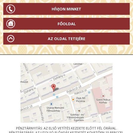
HÍVJON MINKET
FŐOLDAL
AZ OLDAL TETEJÉRE
PÉNZTÁRNYITÁS: AZ ELSŐ VETÍTÉS KEZDETE ELŐTT FÉL ÓRÁVAL.
PÉNZTÁRZÁRÁS: AZ UTOLSÓ ELŐADÁS KEZDETÉT KÖVETŐEN 15 PERCCEL.