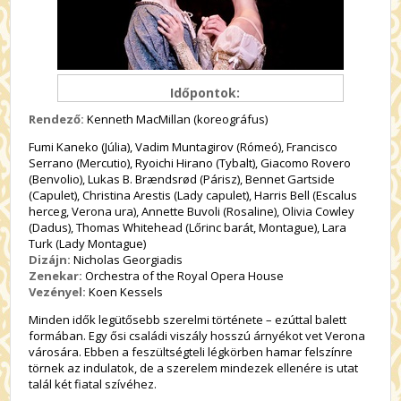
Időpontok:
Rendező:
Kenneth MacMillan (koreográfus)
Fumi Kaneko (Júlia), Vadim Muntagirov (Rómeó), Francisco
Serrano (Mercutio), Ryoichi Hirano (Tybalt), Giacomo Rovero
(Benvolio), Lukas B. Brændsrød (Párisz), Bennet Gartside
(Capulet), Christina Arestis (Lady capulet), Harris Bell (Escalus
herceg, Verona ura), Annette Buvoli (Rosaline), Olivia Cowley
(Dadus), Thomas Whitehead (Lőrinc barát, Montague), Lara
Turk (Lady Montague)
Dizájn:
Nicholas Georgiadis
Zenekar:
Orchestra of the Royal Opera House
Vezényel:
Koen Kessels
Minden idők legütősebb szerelmi története – ezúttal balett
formában. Egy ősi családi viszály hosszú árnyékot vet Verona
városára. Ebben a feszültségteli légkörben hamar felszínre
törnek az indulatok, de a szerelem mindezek ellenére is utat
talál két fiatal szívéhez.