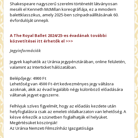
Shakespeare nagyszerű szerelmi történetét látványosan
meséli el Kenneth McMillan koreográfiája, ez a mmodern
balettklasszikus, amely 2025-ben színpadraállításának 60.
évfordulóját ünnepli.
A The Royal Ballet 2024/25-es évadának további
közvetítései itt érhetők el >>>
Jegyinformációk
Jegyek kaphatók az Uránia jegypénztárában, online felületén,
valamint az Interticket hálózatában.
Belépőjegy:
4900 Ft
Lehetőség van
4500 Ft
-ért kedvezményes jegy váltásra
azoknak, akik az évad legalább négy különböző előadására
váltanak jegyet egyszerre.
Felhívjuk szíves figyelmét, hogy az előadás kezdete után
helyfoglalásra csak az emeleti oldalkarzaton van lehetőség. A
késve érkezők a szünetben foglalhatják el helyüket.
Megértésüket köszönjük!
Az Uránia Nemzeti Filmszínház Igazgatósága