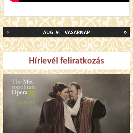
«
»
AUG. 9. – VASÁRNAP