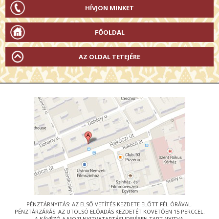
HÍVJON MINKET
FŐOLDAL
AZ OLDAL TETEJÉRE
PÉNZTÁRNYITÁS: AZ ELSŐ VETÍTÉS KEZDETE ELŐTT FÉL ÓRÁVAL.
PÉNZTÁRZÁRÁS: AZ UTOLSÓ ELŐADÁS KEZDETÉT KÖVETŐEN 15 PERCCEL.
A KÁVÉZÓ A MOZI NYITVATARTÁSI IDEJÉBEN TART NYITVA.