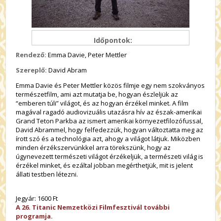
Időpontok:
Rendező:
Emma Davie, Peter Mettler
Szereplő:
David Abram
Emma Davie és Peter Mettler közös filmje egy nem szokványos
természetfilm, ami azt mutatja be, hogyan észleljük az
“emberen túli” világot, és az hogyan érzékel minket. A film
magával ragadó audiovizuális utazásra hív az észak-amerikai
Grand Teton Parkba az ismert amerikai környezetfilozófussal,
David Abrammel, hogy felfedezzük, hogyan változtatta meg az
írott szó és a technológia azt, ahogy a világot látjuk. Miközben
minden érzékszervünkkel arra törekszünk, hogy az
úgynevezett természeti világot érzékeljük, a természeti világ is
érzékel minket, és ezáltal jobban megérthetjük, mit is jelent
állati testben létezni.
Jegyár: 1600 Ft
A 26. Titanic Nemzetközi Filmfesztivál további
programja.