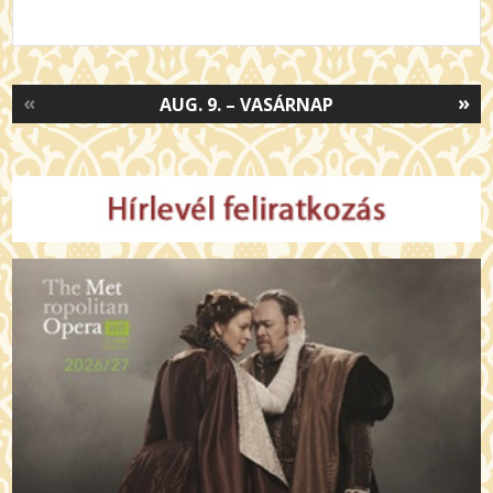
«
»
AUG. 9. – VASÁRNAP