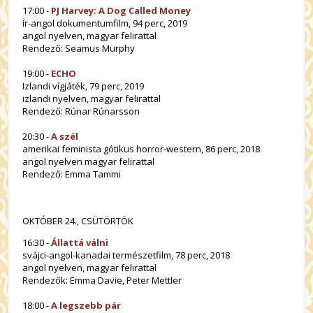
17:00 -
PJ Harvey: A Dog Called Money
ír-angol dokumentumfilm, 94 perc, 2019
angol nyelven, magyar felirattal
Rendező: Seamus Murphy
19:00 -
ECHO
Izlandi vígjáték, 79 perc, 2019
izlandi nyelven, magyar felirattal
Rendező: Rúnar Rúnarsson
20:30 -
A szél
amerikai feminista gótikus horror-western, 86 perc, 2018
angol nyelven magyar felirattal
Rendező: Emma Tammi
OKTÓBER 24., CSÜTÖRTÖK
16:30 -
Állattá válni
svájci-angol-kanadai természetfilm, 78 perc, 2018
angol nyelven, magyar felirattal
Rendezők: Emma Davie, Peter Mettler
18:00 -
A legszebb pár