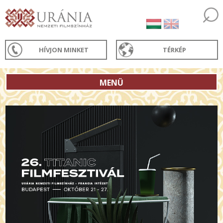
HÍVJON MINKET
TÉRKÉP
MENÜ