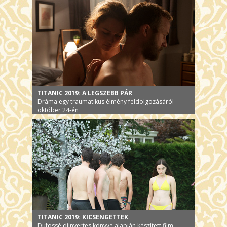
TITANIC 2019: A LEGSZEBB PÁR
Dráma egy traumatikus élmény feldolgozásáról
október 24-én
TITANIC 2019: KICSENGETTEK
Dufossé díjnyertes könyve alapján készített film