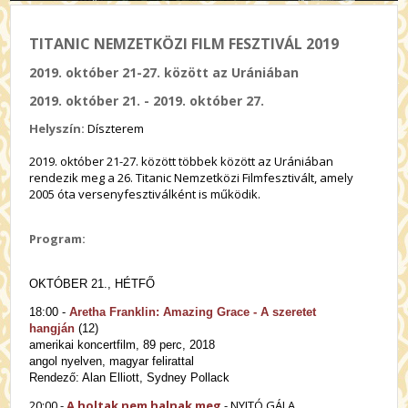
TITANIC NEMZETKÖZI FILM FESZTIVÁL 2019
2019. október 21-27. között az Urániában
2019. október 21. - 2019. október 27.
Helyszín:
Díszterem
2019. október 21-27. között többek között az Urániában
rendezik meg a 26. Titanic Nemzetközi Filmfesztivált, amely
2005 óta versenyfesztiválként is működik.
Program:
OKTÓBER 21., HÉTFŐ
18:00 -
Aretha Franklin: Amazing Grace - A szeretet
hangján
(12)
amerikai koncertfilm, 89 perc, 2018
angol nyelven, magyar felirattal
Rendező: Alan Elliott, Sydney Pollack
20:00 -
A holtak nem halnak meg
- NYITÓ GÁLA