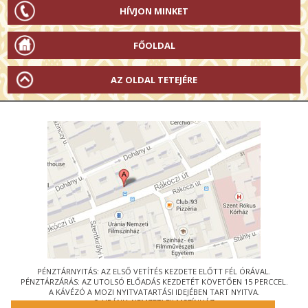
HÍVJON MINKET
FŐOLDAL
AZ OLDAL TETEJÉRE
PÉNZTÁRNYITÁS: AZ ELSŐ VETÍTÉS KEZDETE ELŐTT FÉL ÓRÁVAL.
PÉNZTÁRZÁRÁS: AZ UTOLSÓ ELŐADÁS KEZDETÉT KÖVETŐEN 15 PERCCEL.
A KÁVÉZÓ A MOZI NYITVATARTÁSI IDEJÉBEN TART NYITVA.
© URÁNIA NEMZETI FILMSZÍNHÁZ