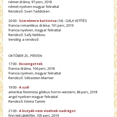
német dráma, 97 perc, 2018
német nyelven magyar felirattal
Rendező: Sven Taddicken
20:00 -
Szerelemre kattintva
(16) - GÁLA VETÍTÉS
francia romantikus dráma, 101 perc, 2019
francia nyelven, magyar felirattal
Rendező: Safy Nebbou
Vendég: a rendező
OKTÓBER 25., PÉNTEK
17:00 -
Kicsengettek
francia dráma, 104 perc, 2018
francia nyelven, magyar felirattal
Rendező: Sébastien Marnier
19:00 -
A szél
amerikai feminista gótikus horror-western, 86 perc, 2018
angol nyelven magyar felirattal
Rendező: Emma Tammi
21:00 -
A kutyák nem viselnek nadrágot
finn-lett játékfilm, 105 perc, 2019