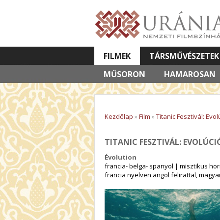
FILMEK
TÁRSMŰVÉSZETEK
MŰSORON
VETÍTETT KÉPES ELŐADÁSOK
HAMAROSAN
Kezdőlap
»
Film
»
Titanic Fesztivál: Evol
TITANIC FESZTIVÁL: EVOLÚCI
Évolution
francia- belga- spanyol | misztikus hor
francia nyelven angol felirattal, mag