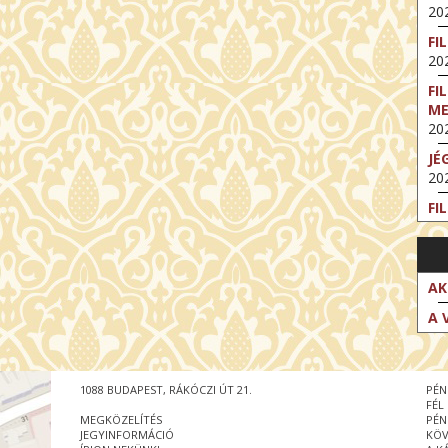
202
FI
202
FI
M
202
JÉ
202
FI
202
FI
202
AK
EX
A 
VA
202
NT
1088 BUDAPEST, RÁKÓCZI ÚT 21.
PÉN
ST
FÉL
202
MEGKÖZELÍTÉS
PÉN
JEGYINFORMÁCIÓ
KÖV
BE