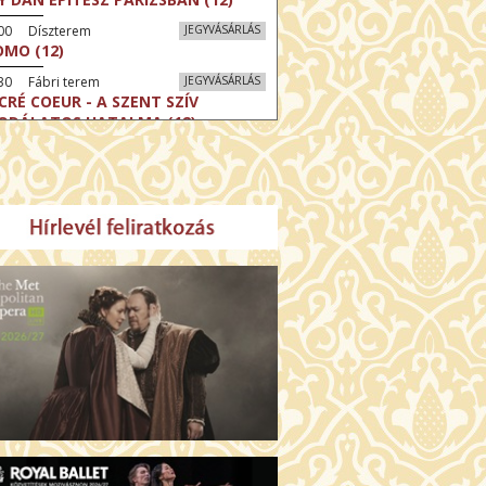
:00 Díszterem
JEGYVÁSÁRLÁS
MO (12)
30 Fábri terem
JEGYVÁSÁRLÁS
CRÉ COEUR - A SZENT SZÍV
ODÁLATOS HATALMA (12)
30 Törőcsik Mari terem
JEGYVÁSÁRLÁS
ERELMEM, MAROKKÓ (16)
:30 Csortos terem
JEGYVÁSÁRLÁS
HÁCS – VILÁGOK HARCA (12)
:00 Díszterem
JEGYVÁSÁRLÁS
ÜSSZEIA (16)
:30 Csortos terem
JEGYVÁSÁRLÁS
GHÍVÁS (16)
30 Fábri terem
JEGYVÁSÁRLÁS
SERŰ KARÁCSONY (16)
00 Törőcsik Mari terem
JEGYVÁSÁRLÁS
 IDEGEN (16)