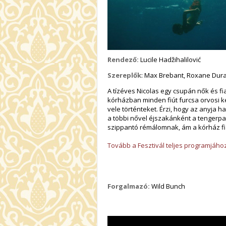
Rendező:
Lucile Hadžihalilović
Szereplők
: Max Brebant, Roxane Dura
A tízéves Nicolas egy csupán nők és fia
kórházban minden fiút furcsa orvosi k
vele történteket. Érzi, hogy az anyja h
a többi nővel éjszakánként a tengerp
szippantó rémálomnak, ám a kórház fia
Tovább a Fesztivál teljes programjáho
Forgalmazó:
Wild Bunch