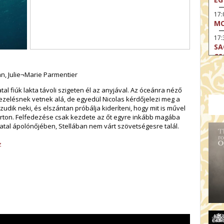
17
MO
17:
SA
CS
17:
n, Julie¬Marie Parmentier
SZ
tal fiúk lakta távoli szigeten él az anyjával. Az óceánra néző
17
ezelésnek vetnek alá, de egyedül Nicolas kérdőjelezi meg a
MO
azudik neki, és elszántan próbálja kideríteni, hogy mit is művel
arton. Felfedezése csak kezdete az őt egyre inkább magába
19
tal ápolónőjében, Stellában nem várt szövetségesre talál.
OD
19
z
ME
19:
KE
20:
AZ