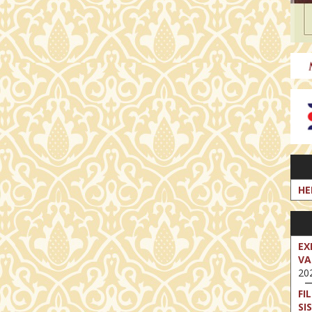
HE
EX
VA
202
FI
SI