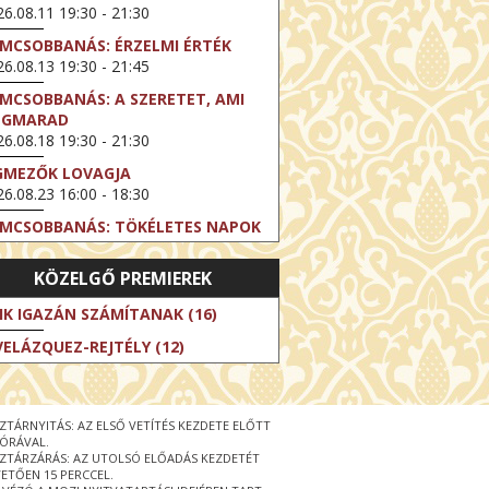
6.08.11 19:30 - 21:30
LMCSOBBANÁS: ÉRZELMI ÉRTÉK
6.08.13 19:30 - 21:45
LMCSOBBANÁS: A SZERETET, AMI
EGMARAD
6.08.18 19:30 - 21:30
GMEZŐK LOVAGJA
6.08.23 16:00 - 18:30
LMCSOBBANÁS: TÖKÉLETES NAPOK
6.08.25 19:30 - 21:45
KÖZELGŐ PREMIEREK
LMCSOBBANÁS: IFJÚSÁG
6.08.27 19:30 - 21:30
IK IGAZÁN SZÁMÍTANAK (16)
HIBITION ON SCREEN: VINCENT
VELÁZQUEZ-REJTÉLY (12)
N GOGH - ÚJ LÁTÁSMÓD
6.08.30 11:00 - 12:30
 LIVE / DAVID IRELAND: THE FIFTH
ZTÁRNYITÁS: AZ ELSŐ VETÍTÉS KEZDETE ELŐTT
EP
 ÓRÁVAL.
6.09.01 19:00 - 21:00
ZTÁRZÁRÁS: AZ UTOLSÓ ELŐADÁS KEZDETÉT
ETŐEN 15 PERCCEL.
RLIN ELESTE