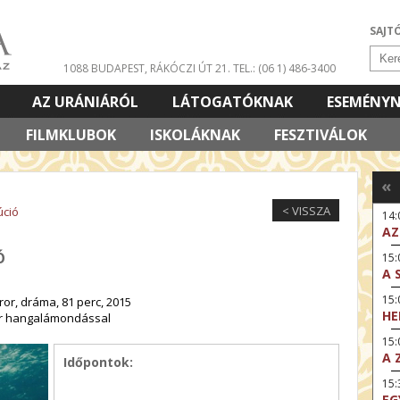
SAJT
1088 BUDAPEST, RÁKÓCZI ÚT 21.
TEL.: (06 1) 486-3400
AZ URÁNIÁRÓL
LÁTOGATÓKNAK
ESEMÉNY
FILMKLUBOK
ISKOLÁKNAK
FESZTIVÁLOK
«
< VISSZA
úció
14
AZ
Ó
15:
A 
15
ror, dráma, 81 perc, 2015
HE
yar hangalámondással
15:
A 
Időpontok:
15
EG