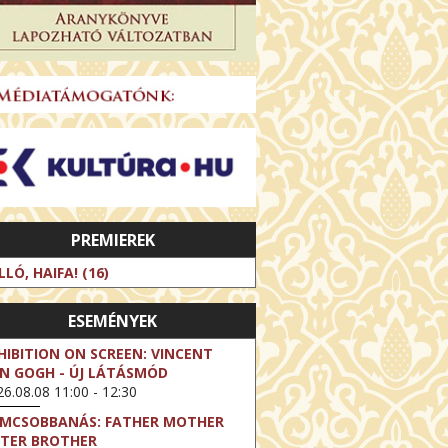
PREMIEREK
LLÓ, HAIFA! (16)
ESEMÉNYEK
HIBITION ON SCREEN: VINCENT
N GOGH - ÚJ LÁTÁSMÓD
6.08.08 11:00 - 12:30
LMCSOBBANÁS: FATHER MOTHER
STER BROTHER