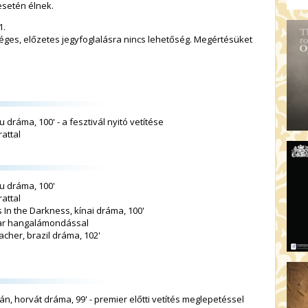
esetén élnek.
1.
éges, előzetes jegyfoglalásra nincs lehetőség. Megértésüket
 dráma, 100' - a fesztivál nyitó vetítése
attal
u dráma, 100'
attal
 In the Darkness, kínai dráma, 100'
gyar hangalámondással
acher, brazil dráma, 102'
án, horvát dráma, 99' - premier előtti vetítés meglepetéssel