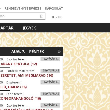
Ó
RENDEZVÉNYSZERVEZÉS
KAPCSOLAT
HU
/
EN
NAPTÁR
JEGYEK
»
AUG. 7. – PÉNTEK
:00 Csortos terem
JEGYVÁSÁRLÁS
 ARANY SPATULA (12)
00 Törőcsik Mari terem
JEGYVÁSÁRLÁS
SZERETET, AMI MEGMARAD (16)
:00 Díszterem
JEGYVÁSÁRLÁS
LLÓ, HAIFA! (16)
00 Fábri terem
JEGYVÁSÁRLÁS
ZONGORAHANGOLÓ (16)
:30 Csortos terem
JEGYVÁSÁRLÁS
Y DÁN ÉPÍTÉSZ PÁRIZSBAN (12)