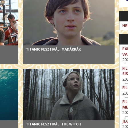
HE
EX
TITANIC FESZTIVÁL: MADÁRKÁK
VA
202
FI
SI
202
FI
202
FI
M
202
JÉ
TITANIC FESZTIVÁL: THE WITCH
202