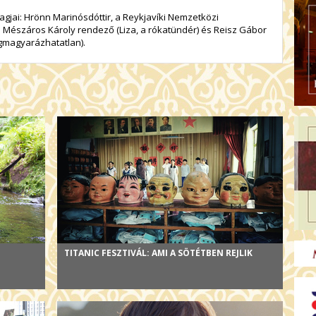
 tagjai: Hrönn Marinósdóttir, a Reykjavíki Nemzetközi
Ujj Mészáros Károly rendező (Liza, a rókatündér) és Reisz Gábor
gmagyarázhatatlan).
TITANIC FESZTIVÁL: AMI A SÖTÉTBEN REJLIK