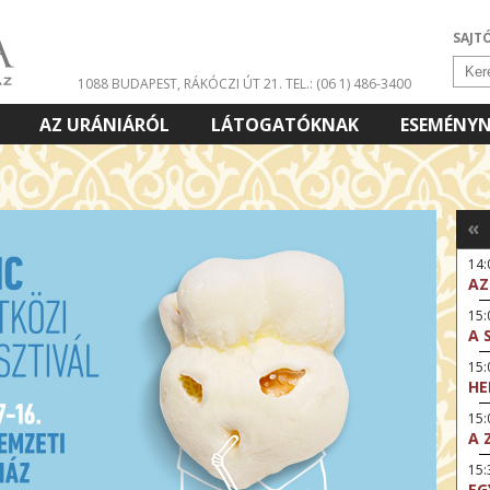
SAJT
1088 BUDAPEST, RÁKÓCZI ÚT 21.
TEL.: (06 1) 486-3400
AZ URÁNIÁRÓL
LÁTOGATÓKNAK
ESEMÉNY
«
14
AZ
15:
A 
15
HE
15:
A 
15
EG