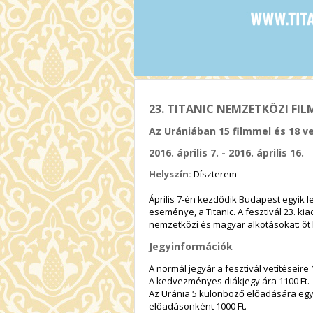
23. TITANIC NEMZETKÖZI FILMF
Az Urániában 15 filmmel és 18 ve
2016. április 7. - 2016. április 16.
Helyszín:
Díszterem
Április 7-én kezdődik Budapest egyik 
eseménye, a Titanic. A fesztivál 23. k
nemzetközi és magyar alkotásokat: öt 
Jegyinformációk
A normál jegyár a fesztivál vetítéseire 
A kedvezményes diákjegy ára 1100 Ft.
Az Uránia 5 különböző előadására eg
előadásonként 1000 Ft.