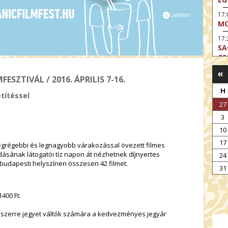
17
MO
17:
SA
CS
«
17:
ESZTIVÁL / 2016. ÁPRILIS 7-16.
SZ
H
títéssel
17
27
MO
3
19
OD
10
17
19
legrégebbi és legnagyobb várakozással övezett filmes
ME
iadásának látogatói tíz napon át nézhetnek díjnyertes
24
budapesti helyszínen összesen 42 filmet.
19:
31
KE
20:
1400 Ft.
AZ
yszerre jegyet váltók számára a kedvezményes jegyár