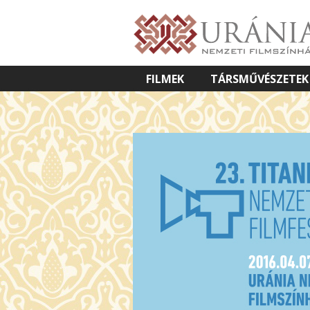
FILMEK
TÁRSMŰVÉSZETEK
VETÍTETT KÉPES ELŐADÁSOK