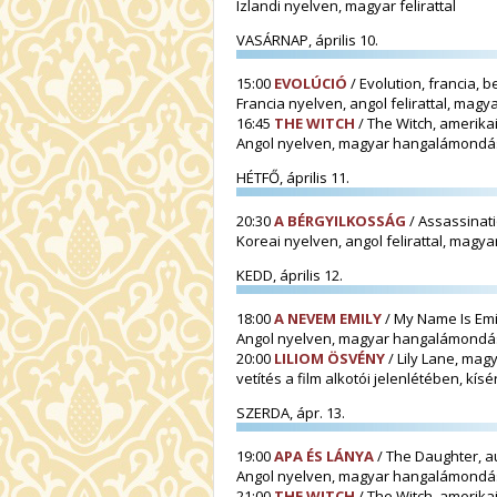
Izlandi nyelven, magyar felirattal
VASÁRNAP, április 10.
15:00
EVOLÚCIÓ
/ Evolution, francia, 
Francia nyelven, angol felirattal, ma
16:45
THE WITCH
/ The Witch, amerikai
Angol nyelven, magyar hangalámondá
HÉTFŐ, április 11.
20:30
A BÉRGYILKOSSÁG
/ Assassinati
Koreai nyelven, angol felirattal, mag
KEDD, április 12.
18:00
A NEVEM EMILY
/ My Name Is Emil
Angol nyelven, magyar hangalámondá
20:00
LILIOM ÖSVÉNY
/ Lily Lane, magy
vetítés a film alkotói jelenlétében, kísé
SZERDA, ápr. 13.
19:00
APA ÉS LÁNYA
/ The Daughter, a
Angol nyelven, magyar hangalámondá
21:00
THE WITCH
/ The Witch, amerikai