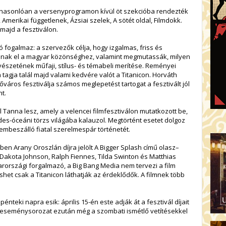
z hasonlóan a versenyprogramon kívül öt szekcióba rendezték
 Amerikai függetlenek, Ázsiai szelek, A sötét oldal, Filmdokk.
 majd a fesztiválon.
fogalmaz: a szervezők célja, hogy izgalmas, friss és
anak el a magyar közönséghez, valamint megmutassák, milyen
vészetének műfaji, stílus- és témabeli merítése. Reményei
tagja talál majd valami kedvére valót a Titanicon. Horváth
őváros fesztiválja számos meglepetést tartogat a fesztivált jól
nt.
rál Tanna lesz, amely a velencei filmfesztiválon mutatkozott be,
sendes-óceáni törzs világába kalauzol. Megtörtént esetet dolgoz
embeszálló fiatal szerelmespár történetét.
cében Arany Oroszlán díjra jelölt A Bigger Splash című olasz–
 Dakota Johnson, Ralph Fiennes, Tilda Swinton és Matthias
országi forgalmazó, a Big Bang Media nem tervezi a film
shet csak a Titanicon láthatják az érdeklődők. A filmnek több
nteki napra esik: április 15-én este adják át a fesztivál díjait
 eseménysorozat ezután még a szombati ismétlő vetítésekkel