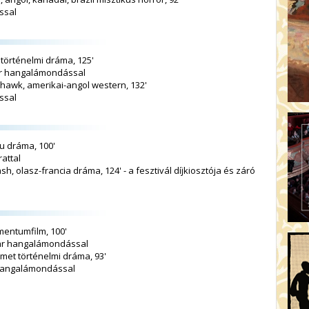
ssal
 történelmi dráma, 125'
yar hangalámondással
awk, amerikai-angol western, 132'
ssal
u dráma, 100'
attal
sh, olasz-francia dráma, 124' - a fesztivál díjkiosztója és záró
mentumfilm, 100'
gyar hangalámondással
émet történelmi dráma, 93'
r hangalámondással