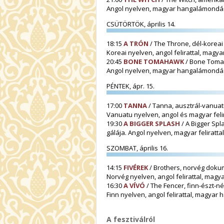
Angol nyelven, magyar hangalámondá
CSÜTÖRTÖK, április 14.
18:15
A TRÓN
/ The Throne, dél-koreai
Koreai nyelven, angol felirattal, mag
20:45
BONE TOMAHAWK
/ Bone Tomah
Angol nyelven, magyar hangalámondá
PÉNTEK, ápr. 15.
17:00
TANNA
/ Tanna, ausztrál-vanuat
Vanuatu nyelven, angol és magyar felir
19:30
A BIGGER SPLASH
/ A Bigger Spla
gálája. Angol nyelven, magyar felirattal
SZOMBAT, április 16.
14:15
FIVÉREK
/ Brothers, norvég doku
Norvég nyelven, angol felirattal, ma
16:30
A VÍVÓ
/ The Fencer, finn-észt-n
Finn nyelven, angol felirattal, magya
A fesztiválról