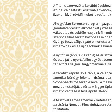
A Titanic szervezői a korábbi évekhe
az idei válogatást: Fesztiválkedvencek,
Ezeken kívül rövidfilmeket is vetítenek
Ahogy Allan Sørensen programigazgató 
gondolatébresztő alkotásokat juttass
változatos és sokféle napjaink filmmű
szerint a filmszerető közönség minden 
György fesztiváligazgató elmondta: a f
ismerőknek és az új nézőknek egyará
A nyitófilm (április 7. Uránia) az auszt
és ott díjat is nyert. A film egy ősi, c
fel: a törzs szigorú hagyományaival sz
A zárófilm (április 15. Uránia) a Velen
amerikai bűnügyi lélektani dráma lesz
Schoenaerts főszereplésével. A magyar
mozibemutatóját, ezért a A Bigger Spla
ismétlő vetítése is lesz április 16-án.
A fesztivál záróeseménye kivételesen pé
az Uránia Nemzeti Filmszínházban. Az
folytatódik.