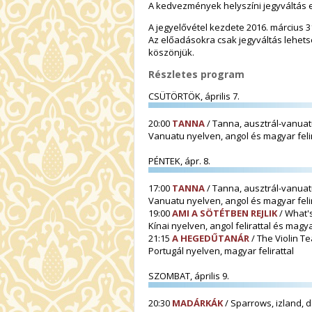
A kedvezmények helyszíni jegyváltás 
A jegyelővétel kezdete 2016. március 3
Az előadásokra csak jegyváltás lehets
köszönjük.
Részletes program
CSÜTÖRTÖK, április 7.
20:00
TANNA
/ Tanna, ausztrál-vanuatu
Vanuatu nyelven, angol és magyar felir
PÉNTEK, ápr. 8.
17:00
TANNA
/ Tanna, ausztrál-vanuat
Vanuatu nyelven, angol és magyar felir
19:00
AMI A SÖTÉTBEN REJLIK
/ What's
Kínai nyelven, angol felirattal és ma
21:15
A HEGEDŰTANÁR
/ The Violin Te
Portugál nyelven, magyar felirattal
SZOMBAT, április 9.
20:30
MADÁRKÁK
/ Sparrows, izland, d