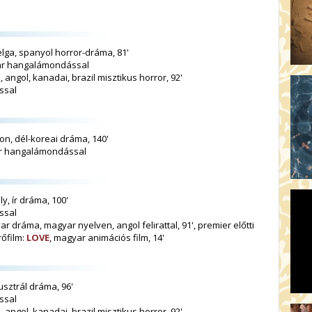
belga, spanyol horror-dráma, 81'
gyar hangalámondással
, angol, kanadai, brazil misztikus horror, 92'
ssal
on, dél-koreai dráma, 140'
yar hangalámondással
y, ír dráma, 100'
ssal
ar dráma, magyar nyelven, angol felirattal, 91', premier előtti
rőfilm:
LOVE
, magyar animációs film, 14'
usztrál dráma, 96'
ssal
, angol, kanadai, brazil misztikus horror, 92'