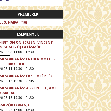
PREMIEREK
LLÓ, HAIFA! (16)
ESEMÉNYEK
HIBITION ON SCREEN: VINCENT
N GOGH - ÚJ LÁTÁSMÓD
6.08.08 11:00 - 12:30
LMCSOBBANÁS: FATHER MOTHER
STER BROTHER
6.08.11 19:30 - 21:30
LMCSOBBANÁS: ÉRZELMI ÉRTÉK
6.08.13 19:30 - 21:45
LMCSOBBANÁS: A SZERETET, AMI
EGMARAD
6.08.18 19:30 - 21:30
GMEZŐK LOVAGJA
6.08.23 16:00 - 18:30