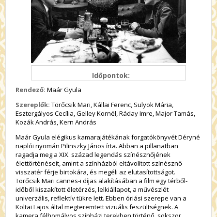
Időpontok:
Rendező:
Maár Gyula
Szereplők:
Törőcsik Mari, Kállai Ferenc, Sulyok Mária,
Esztergályos Cecília, Gelley Kornél, Ráday Imre, Major Tamás,
Kozák András, Kern András
Maár Gyula elégikus kamarajátékának forgatókönyvét Déryné
naplói nyomán Pilinszky János írta. Abban a pillanatban
ragadja meg a XIX. század legendás színésznőjének
élettörténéseit, amint a színházból eltávolított színésznő
visszatér férje birtokára, és megéli az elutasítottságot.
Törőcsik Mari cannes-i díjas alakításában a film egy térből-
időből kiszakított életérzés, lelkiállapot, a művészlét
univerzális, reflektív tükre lett. Ebben óriási szerepe van a
Koltai Lajos által megteremtett vizuális feszültségnek. A
kamera félhomályos színházi terekben történő, sokszor