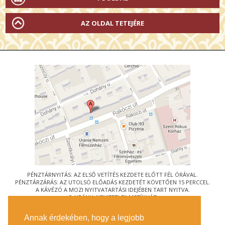
AZ OLDAL TETEJÉRE
PÉNZTÁRNYITÁS: AZ ELSŐ VETÍTÉS KEZDETE ELŐTT FÉL ÓRÁVAL.
PÉNZTÁRZÁRÁS: AZ UTOLSÓ ELŐADÁS KEZDETÉT KÖVETŐEN 15 PERCCEL.
A KÁVÉZÓ A MOZI NYITVATARTÁSI IDEJÉBEN TART NYITVA.
© URÁNIA NEMZETI FILMSZÍNHÁZ
AZ
ART-MOZI EGYESÜLET
TAGMOZIJA
Annak érdekében, hogy a legjobb
1088 BUDAPEST, RÁKÓCZI ÚT 21.