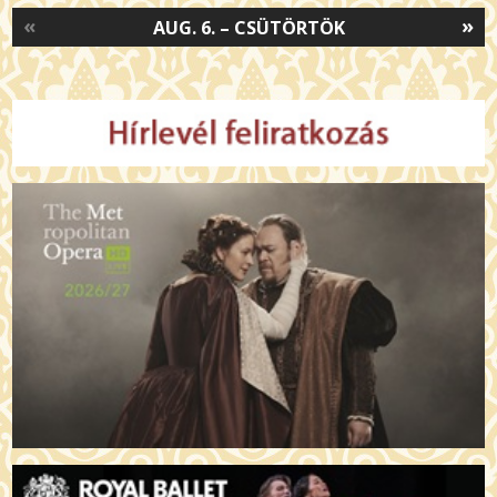
«
»
AUG. 6. – CSÜTÖRTÖK