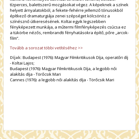
tízperces, balettszerű mozgásokat végez. A képeknek a színek
helyett árnyalatokból, a fekete-fehérre jellemző tónusokból
építkező dramaturgiája zenei szépséget kölcsönöz a
színésznő útkeresésének. Koltai egyik legszebben
fényképezett munkája, a műtermi filmfényképezés csúcsa ez
a tükörbe nézős, rembrandti fényhatásokra építő, pőre „arcok-
film”.
Tovább a sorozat többi vetítéséhez >>
Díjak:
Budapest (1976): Magyar Filmkritikusok Díja, operatőri díj
- Koltai Lajos;
Budapest (1976): Magyar Filmkritikusok Díja, a legjobb női
alakítás díja - Törőcsik Mari
Cannes (1976): a legjobb női alakítás díja - Törőcsik Mari