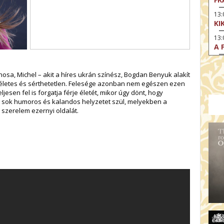
13
KI
13
A 
14:
DI
osa, Michel – akit a híres ukrán színész, Bogdan Benyuk alakít
KI
tökéletes és sérthetetlen. Felesége azonban nem egészen ezen
esen fel is forgatja férje életét, mikor úgy dönt, hogy
15
se sok humoros és kalandos helyzetet szül, melyekben a
AZ
szerelem ezernyi oldalát.
15
SA
CS
15:
MO
17
HE
17:
SZ
17