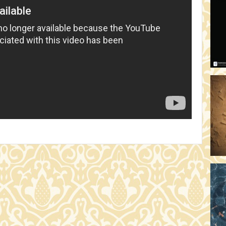
OD
17:
A 
19
AR
19:
MI
20:
KE
20
A 