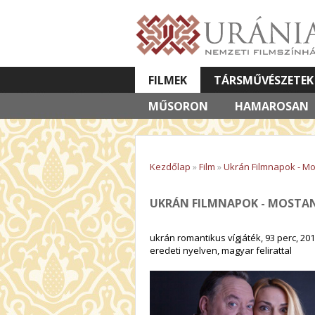
FILMEK
TÁRSMŰVÉSZETEK
MŰSORON
VETÍTETT KÉPES ELŐADÁSOK
HAMAROSAN
Kezdőlap
»
Film
»
Ukrán Filmnapok - Mo
UKRÁN FILMNAPOK - MOSTAN
ukrán romantikus vígjáték, 93 perc, 20
eredeti nyelven, magyar felirattal