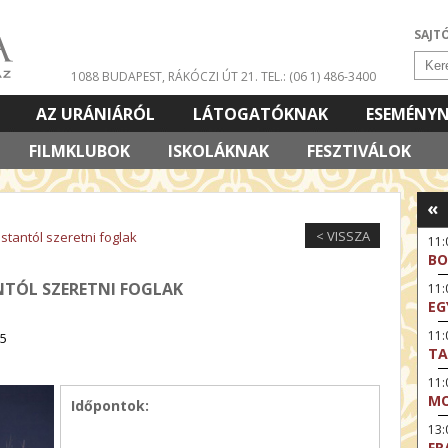
SAJT
1088 BUDAPEST, RÁKÓCZI ÚT 21.
TEL.: (06 1) 486-3400
AZ URÁNIÁRÓL
LÁTOGATÓKNAK
ESEMÉNY
FILMKLUBOK
ISKOLÁKNAK
FESZTIVÁLOK
«
< VISSZA
stantól szeretni foglak
11:
BO
TÓL SZERETNI FOGLAK
11
EG
11:
15
TA
11
MO
Időpontok:
13:
FR