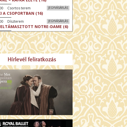
:00 Csortos terem
JEGYVÁSÁRLÁS
KI A CSOPORTBAN (16)
:00 Díszterem
JEGYVÁSÁRLÁS
FELTÁMASZTOTT NOTRE-DAME (6)
30 Törőcsik Mari terem
JEGYVÁSÁRLÁS
CSÉRJÜK SZENT LÁSZLÓ
RÁLYT! (12)
:00 Csortos terem
JEGYVÁSÁRLÁS
 ARANY SPATULA (12)
:00 Díszterem
JEGYVÁSÁRLÁS
CRÉ COEUR - A SZENT SZÍV
ODÁLATOS HATALMA (12)
30 Fábri terem
JEGYVÁSÁRLÁS
MO (12)
:00 Csortos terem
JEGYVÁSÁRLÁS
LLÓ, HAIFA! (16)
00 Törőcsik Mari terem
JEGYVÁSÁRLÁS
ERELMEM, MAROKKÓ (16)
:00 Díszterem
JEGYVÁSÁRLÁS