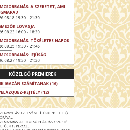
LMCSOBBANÁS: A SZERETET, AMI
EGMARAD
6.08.18 19:30 - 21:30
GMEZŐK LOVAGJA
6.08.23 16:00 - 18:30
LMCSOBBANÁS: TÖKÉLETES NAPOK
6.08.25 19:30 - 21:45
LMCSOBBANÁS: IFJÚSÁG
6.08.27 19:30 - 21:30
HIBITION ON SCREEN: VINCENT
KÖZELGŐ PREMIEREK
N GOGH - ÚJ LÁTÁSMÓD
6.08.30 11:00 - 12:30
IK IGAZÁN SZÁMÍTANAK (16)
 LIVE / DAVID IRELAND: THE FIFTH
VELÁZQUEZ-REJTÉLY (12)
EP
6.09.01 19:00 - 21:00
RLIN ELESTE
ZTÁRNYITÁS: AZ ELSŐ VETÍTÉS KEZDETE ELŐTT
6.09.13 16:00 - 19:00
 ÓRÁVAL.
ZTÁRZÁRÁS: AZ UTOLSÓ ELŐADÁS KEZDETÉT
 LIVE / OSCAR WILDE: THE
ETŐEN 15 PERCCEL.
PORTANCE OF BEING EARNEST