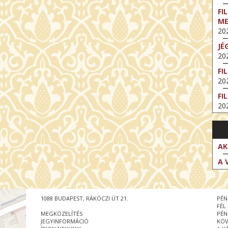
FI
M
202
JÉ
202
FI
202
FI
202
EX
VA
202
AK
NT
A 
ST
202
BE
1088 BUDAPEST, RÁKÓCZI ÚT 21.
PÉN
202
FÉL
MEGKÖZELÍTÉS
PÉN
NT
JEGYINFORMÁCIÓ
KÖV
IM