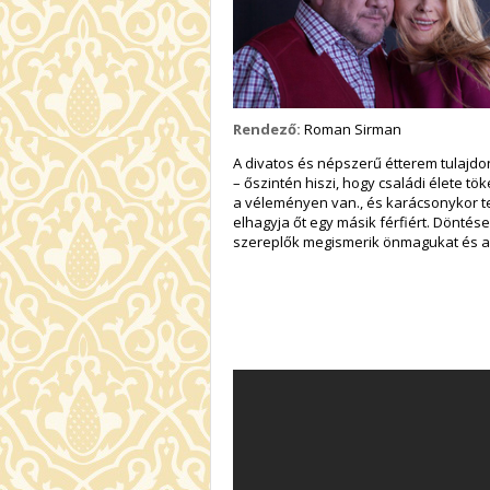
Rendező:
Roman Sirman
A divatos és népszerű étterem tulajdon
– őszintén hiszi, hogy családi élete 
a véleményen van., és karácsonykor telj
elhagyja őt egy másik férfiért. Dönté
szereplők megismerik önmagukat és a 