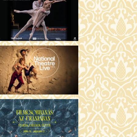
ÜSSZEIA (16)
30 Fábri terem
JEGYVÁSÁRLÁS
ZONGORAHANGOLÓ (16)
:00 Csortos terem
JEGYVÁSÁRLÁS
GENTIN TÖRTÉNETEK (16)
30 Törőcsik Mari terem
JEGYVÁSÁRLÁS
KET NEM BESZÉLEK (16)
00 Fábri terem
JEGYVÁSÁRLÁS
SERŰ KARÁCSONY (16)
:30 Díszterem
JEGYVÁSÁRLÁS
GYŰLÖLET (16)