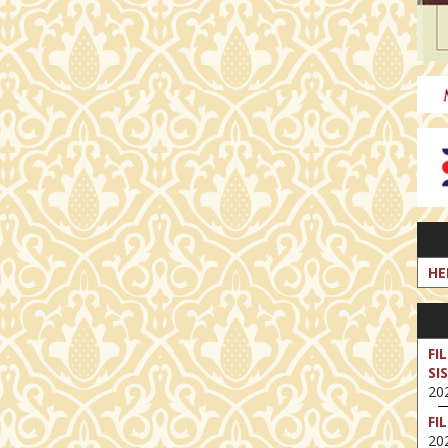
HE
FI
SI
202
FI
202