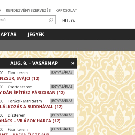
Ó
RENDEZVÉNYSZERVEZÉS
KAPCSOLAT
HU
/
EN
NAPTÁR
JEGYEK
»
AUG. 9. – VASÁRNAP
00 Fábri terem
JEGYVÁSÁRLÁS
NZSÚR, SVÁJC! (12)
:00 Csortos terem
JEGYVÁSÁRLÁS
Y DÁN ÉPÍTÉSZ PÁRIZSBAN (12)
00 Törőcsik Mari terem
JEGYVÁSÁRLÁS
LÁLKOZÁS A BUDDHÁVAL (12)
:00 Díszterem
JEGYVÁSÁRLÁS
HÁCS – VILÁGOK HARCA (12)
00 Fábri terem
JEGYVÁSÁRLÁS
ANZ – KAFKA ÉLETE (16)