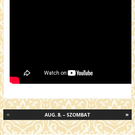
«
»
AUG. 8. – SZOMBAT