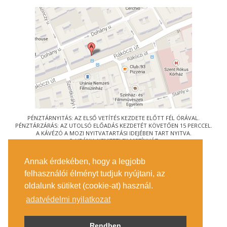
PÉNZTÁRNYITÁS: AZ ELSŐ VETÍTÉS KEZDETE ELŐTT FÉL ÓRÁVAL.
PÉNZTÁRZÁRÁS: AZ UTOLSÓ ELŐADÁS KEZDETÉT KÖVETŐEN 15 PERCCEL.
A KÁVÉZÓ A MOZI NYITVATARTÁSI IDEJÉBEN TART NYITVA.
© URÁNIA NEMZETI FILMSZÍNHÁZ
AZ
ART-MOZI EGYESÜLET
TAGMOZIJA
Annak érdekében, hogy a legjobb
1088 BUDAPEST, RÁKÓCZI ÚT 21.
felhasználói élményt tudjuk nyújtani, az
MEGKÖZELÍTÉS
oldalunk sütiket (cookie-at) használ.
JEGYINFORMÁCIÓ
ÍRJON NEKÜNK!
adatvédelmi nyilatkozat
KÖZÉRDEKŰ ADATOK
SAJTÓ
ADATVÉDELMI TÁJÉKOZTATÓ
Rendben