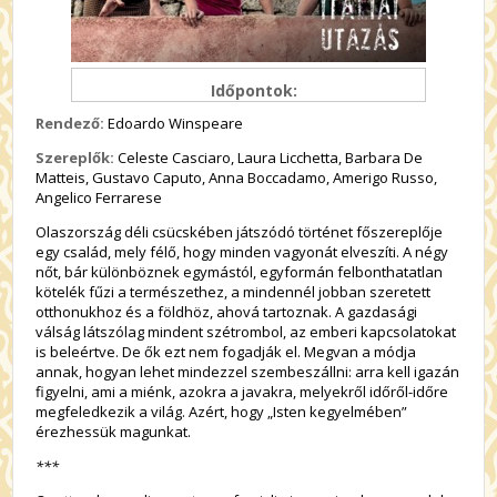
Időpontok:
Rendező:
Edoardo Winspeare
Szereplők:
Celeste Casciaro, Laura Licchetta, Barbara De
Matteis, Gustavo Caputo, Anna Boccadamo, Amerigo Russo,
Angelico Ferrarese
Olaszország déli csücskében játszódó történet főszereplője
egy család, mely félő, hogy minden vagyonát elveszíti. A négy
nőt, bár különböznek egymástól, egyformán felbonthatatlan
kötelék fűzi a természethez, a mindennél jobban szeretett
otthonukhoz és a földhöz, ahová tartoznak. A gazdasági
válság látszólag mindent szétrombol, az emberi kapcsolatokat
is beleértve. De ők ezt nem fogadják el. Megvan a módja
annak, hogyan lehet mindezzel szembeszállni: arra kell igazán
figyelni, ami a miénk, azokra a javakra, melyekről időről-időre
megfeledkezik a világ. Azért, hogy „Isten kegyelmében”
érezhessük magunkat.
***