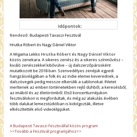
Időpontok:
Rendező:
Budapesti Tavaszi Fesztivál
Hrutka Róbert és Nagy Dániel Viktor
A Wigama Lekko
Hrutka Róbert
és
Nagy Dániel Viktor
közös zenekara. A sikeres zenész és a sikeres színművész –
kiváló zenészekkel kibővülve – új dalszerzőpárosként
mutatkozott be 2018-ban. Szenvedélyes zenéjük egyedi
hangzásvilágában a folk és az indie elemei keverednek, a
dalszövegek pedig messze elkerülik a sablonokat. Ihletet
merítenek az emberi történetekben rejlő dühből, a keresésből,
az imából és az életörömből. Első koncertturnéjukon
fesztiválokon is megfordultak, és még az alakulás évében
több dalukat lemezstúdióban is kidolgozták, illetve
elkészítették első videoklipjüket.
A Budapesti Tavaszi Fesztivállal közös program
>>Tovább a Fesztivál programjához>>