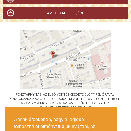
AZ OLDAL TETEJÉRE
PÉNZTÁRNYITÁS: AZ ELSŐ VETÍTÉS KEZDETE ELŐTT FÉL ÓRÁVAL.
PÉNZTÁRZÁRÁS: AZ UTOLSÓ ELŐADÁS KEZDETÉT KÖVETŐEN 15 PERCCEL.
A KÁVÉZÓ A MOZI NYITVATARTÁSI IDEJÉBEN TART NYITVA.
© URÁNIA NEMZETI FILMSZÍNHÁZ
AZ
ART-MOZI EGYESÜLET
TAGMOZIJA
Annak érdekében, hogy a legjobb
1088 BUDAPEST, RÁKÓCZI ÚT 21.
felhasználói élményt tudjuk nyújtani, az