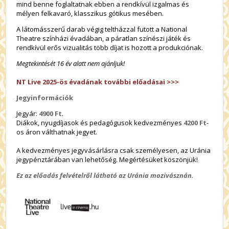
mind benne foglaltatnak ebben a rendkívül izgalmas és
mélyen felkavaró, klasszikus gótikus mesében.
A látomásszerű darab végig teltházzal futott a National
Theatre színházi évadában, a páratlan színészi játék és
rendkívül erős vizualitás több díjat is hozott a produkciónak.
Megtekintését 16 év alatt nem ajánljuk!
NT Live 2025-ös évadának további előadásai >>>
Jegyinformációk
Jegyár:
4900 Ft
.
Diákok, nyugdíjasok és pedagógusok kedvezményes
4200 Ft
-
os áron válthatnak jegyet.
A kedvezményes jegyvásárlásra csak személyesen, az Uránia
jegypénztárában van lehetőség. Megértésüket köszönjük!
Ez az előadás felvételről látható az Uránia mozivásznán.