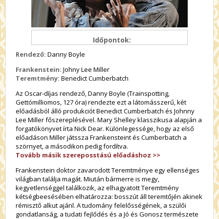
Időpontok:
Rendező:
Danny Boyle
Frankenstein:
Johny Lee Miller
Teremtmény:
Benedict Cumberbatch
Az Oscar-díjas rendező, Danny Boyle (Trainspotting,
Gettómilliomos, 127 óra) rendezte ezt a látomásszerű, két
előadásból álló produkciót Benedict Cumberbatch és Johnny
Lee Miller főszereplésével. Mary Shelley klasszikusa alapján a
forgatókönyvet írta Nick Dear. Különlegessége, hogy az első
előadáson Miller játssza Frankensteint és Cumberbatch a
szörnyet, a másodikon pedig fordítva.
Tovább másik szereposstású előadáshoz >>
Frankenstein doktor zavarodott Teremtménye egy ellenséges
világban találja magát. Miután bármerre is megy,
kegyetlenséggel találkozik, az elhagyatott Teremtmény
kétségbeesésében elhatározza: bosszút áll teremtőjén akinek
rémisztő alkut ajánl. A tudomány felelősségének, a szülői
gondatlanság, a tudati fejlődés és a Jó és Gonosz természete