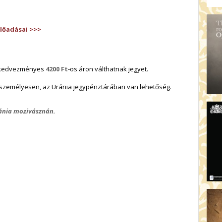
előadásai >>>
k kedvezményes
4200 Ft
-os áron válthatnak jegyet.
személyesen, az Uránia jegypénztárában van lehetőség.
Uránia mozivásznán.