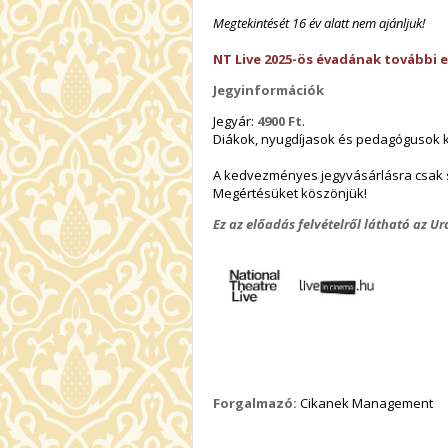
Megtekintését 16 év alatt nem ajánljuk!
NT Live 2025-ös évadának további 
Jegyinformációk
Jegyár:
4900 Ft
.
Diákok, nyugdíjasok és pedagóguso
A kedvezményes jegyvásárlásra csak 
Megértésüket köszönjük!
Ez az előadás felvételről látható az 
Forgalmazó:
Cikanek Management