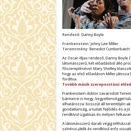
Rendező:
Danny Boyle
Frankenstein:
Johny Lee Miller
Teremtmény:
Benedict Cumberbatch
Az Oscar-díjas rendező, Danny Boyle (T
látomásszerű, két előadásból álló pro
főszereplésével. Mary Shelley klasszi
hogy az első előadáson Miller játssza
fordítva.
Tovább másik szereposstású előa
Frankenstein doktor zavarodott Terem
bármerre is megy, kegyetlenséggel ta
elhatározza: bosszút áll teremtőjén ak
gondatlanság, a tudati fejlődés és a 
rendkívül izgalmas és mélyen felkavar
A látomásszerű darab végig teltházzal 
színészi játék és rendkívül erős vizuali