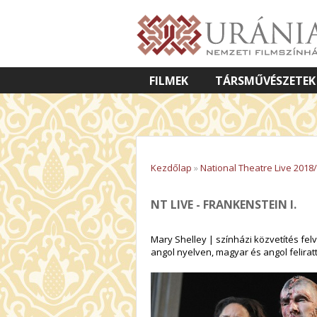
FILMEK
TÁRSMŰVÉSZETEK
VETÍTETT KÉPES ELŐADÁSOK
Kezdőlap
»
National Theatre Live 2018
NT LIVE - FRANKENSTEIN I.
Mary Shelley | színházi közvetítés felv
angol nyelven, magyar és angol feliratt