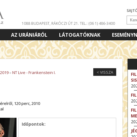
SAJT
1088 BUDAPEST, RÁKÓCZI ÚT 21.
TEL.: (06 1) 486-3400
AZ URÁNIÁRÓL
LÁTOGATÓKNAK
ESEMÉNY
< VISSZA
/2019
»
NT Live - Frankenstein I.
FI
SI
202
FI
202
érelről, 120 perc, 2010
al
FI
M
202
Időpontok:
JÉ
202