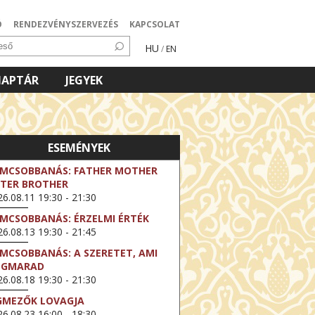
Ó
RENDEZVÉNYSZERVEZÉS
KAPCSOLAT
HU
/
EN
NAPTÁR
JEGYEK
ESEMÉNYEK
LMCSOBBANÁS: FATHER MOTHER
STER BROTHER
6.08.11 19:30 - 21:30
LMCSOBBANÁS: ÉRZELMI ÉRTÉK
6.08.13 19:30 - 21:45
LMCSOBBANÁS: A SZERETET, AMI
EGMARAD
6.08.18 19:30 - 21:30
GMEZŐK LOVAGJA
6.08.23 16:00 - 18:30