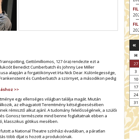
FI
202
FI
202
EX
«
VA
202
H
NT
rainspotting, Gettómilliomos, 127 óra) rendezte ezt a
27
ST
dukciót Benedict Cumberbatch és Johnny Lee Miller
3
202
kusa alapján a forgatókönyvet írta Nick Dear. Különlegessége,
 Frankensteint és Cumberbatch a szörnyet, a másodikon pedig
10
BE
17
202
dáshoz >>
24
NT
tménye egy ellenséges világban találja magát. Miután
IM
31
lálkozik, az elhagyatott Teremtmény kétségbeesésében
202
inek rémisztő alkut ajánl. A tudomány felelősségének, a szülői
Jó és Gonosz természete mind benne foglaltatnak ebben a
ó, klasszikus gótikus mesében.
futott a National Theatre színházi évadában, a páratlan
tás több díjat is hozott a produkciónak.