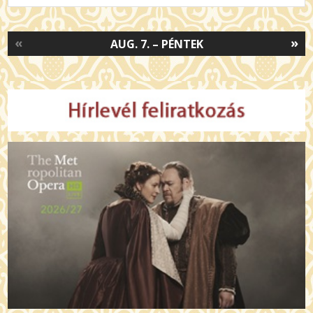
«
»
AUG. 7. – PÉNTEK