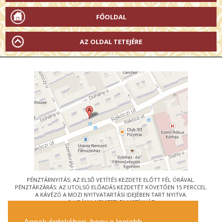
FŐOLDAL
AZ OLDAL TETEJÉRE
PÉNZTÁRNYITÁS: AZ ELSŐ VETÍTÉS KEZDETE ELŐTT FÉL ÓRÁVAL.
PÉNZTÁRZÁRÁS: AZ UTOLSÓ ELŐADÁS KEZDETÉT KÖVETŐEN 15 PERCCEL.
A KÁVÉZÓ A MOZI NYITVATARTÁSI IDEJÉBEN TART NYITVA.
© URÁNIA NEMZETI FILMSZÍNHÁZ
AZ
ART-MOZI EGYESÜLET
TAGMOZIJA