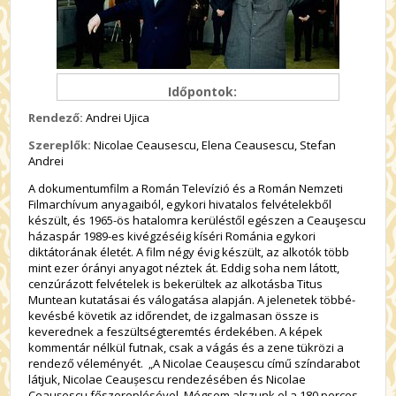
Időpontok:
Rendező:
Andrei Ujica
Szereplők:
Nicolae Ceausescu, Elena Ceausescu, Stefan
Andrei
A dokumentumfilm a Román Televízió és a Román Nemzeti
Filmarchívum anyagaiból, egykori hivatalos felvételekből
készült, és 1965-ös hatalomra kerüléstől egészen a Ceauşescu
házaspár 1989-es kivégzéséig kíséri Románia egykori
diktátorának életét. A film négy évig készült, az alkotók több
mint ezer órányi anyagot néztek át. Eddig soha nem látott,
cenzúrázott felvételek is bekerültek az alkotásba Titus
Muntean kutatásai és válogatása alapján. A jelenetek többé-
kevésbé követik az időrendet, de izgalmasan össze is
keverednek a feszültségteremtés érdekében. A képek
kommentár nélkül futnak, csak a vágás és a zene tükrözi a
rendező véleményét. „A Nicolae Ceaușescu című színdarabot
látjuk, Nicolae Ceaușescu rendezésében és Nicolae
Ceaușescu főszereplésével. Mégsem alszunk el a 180 perces