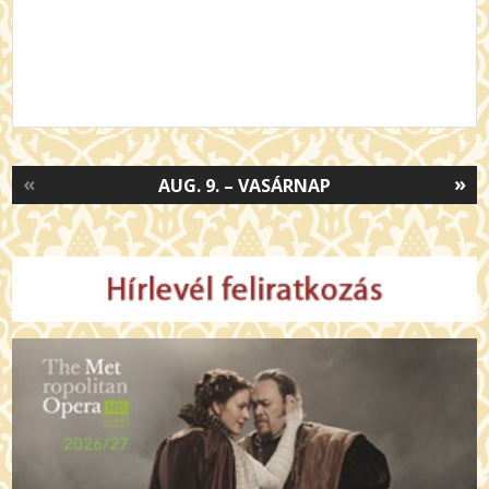
«
»
AUG. 9. – VASÁRNAP