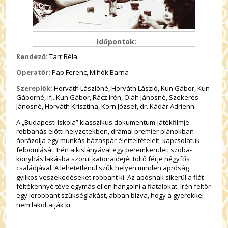
Időpontok:
Rendező:
Tarr Béla
Operatőr:
Pap Ferenc, Mihók Barna
Szereplők:
Horváth Lászlóné, Horváth László, Kun Gábor, Kun
Gáborné, ifj. Kun Gábor, Rácz Irén, Oláh Jánosné, Szekeres
Jánosné, Horváth Krisztina, Korn József, dr. Kádár Adrienn
A „Budapesti Iskola” klasszikus dokumentum-játékfilmje
robbanás előtti helyzetekben, drámai premier plánokban
ábrázolja egy munkás házaspár életfeltételeit, kapcsolatuk
felbomlását. Irén a kislányával egy peremkerületi szoba-
konyhás lakásba szorul katonaidejét töltő férje négyfős
családjával. A lehetetlenül szűk helyen minden apróság
gyilkos veszekedéseket robbant ki. Az apósnak sikerül a fiát
féltékennyé téve egymás ellen hangolni a fiatalokat. Irén feltör
egy lerobbant szükséglakást, abban bízva, hogy a gyerekkel
nem lakoltatják ki.