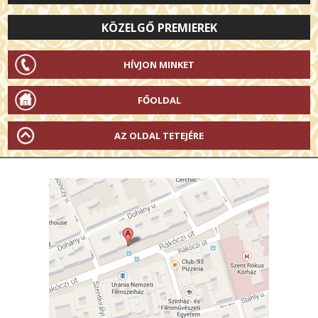
KÖZELGŐ PREMIEREK
HÍVJON MINKET
FŐOLDAL
AZ OLDAL TETEJÉRE