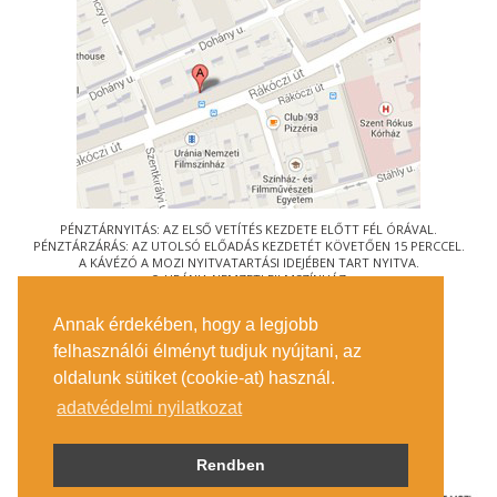
PÉNZTÁRNYITÁS: AZ ELSŐ VETÍTÉS KEZDETE ELŐTT FÉL ÓRÁVAL.
PÉNZTÁRZÁRÁS: AZ UTOLSÓ ELŐADÁS KEZDETÉT KÖVETŐEN 15 PERCCEL.
A KÁVÉZÓ A MOZI NYITVATARTÁSI IDEJÉBEN TART NYITVA.
© URÁNIA NEMZETI FILMSZÍNHÁZ
AZ
ART-MOZI EGYESÜLET
TAGMOZIJA
Annak érdekében, hogy a legjobb
1088 BUDAPEST, RÁKÓCZI ÚT 21.
felhasználói élményt tudjuk nyújtani, az
MEGKÖZELÍTÉS
oldalunk sütiket (cookie-at) használ.
JEGYINFORMÁCIÓ
ÍRJON NEKÜNK!
adatvédelmi nyilatkozat
KÖZÉRDEKŰ ADATOK
SAJTÓ
ADATVÉDELMI TÁJÉKOZTATÓ
Rendben