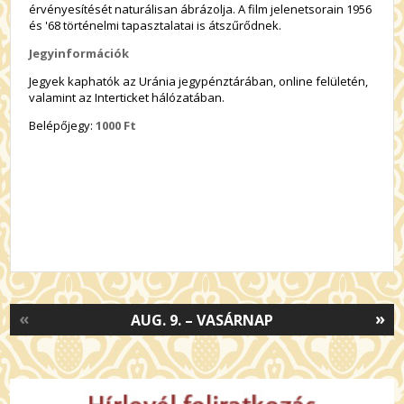
érvényesítését naturálisan ábrázolja. A film jelenetsorain 1956
és '68 történelmi tapasztalatai is átszűrődnek.
Jegyinformációk
Jegyek kaphatók az Uránia jegypénztárában, online felületén,
valamint az Interticket hálózatában.
Belépőjegy:
10
00 Ft
«
»
AUG. 9. – VASÁRNAP