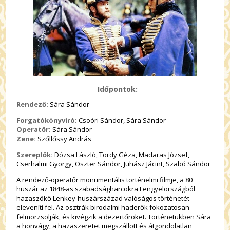
Időpontok:
Rendező:
Sára Sándor
Forgatókönyvíró:
Csoóri Sándor, Sára Sándor
Operatőr:
Sára Sándor
Zene:
Szőllőssy András
Szereplők:
Dózsa László, Tordy Géza, Madaras József,
Cserhalmi György, Oszter Sándor, Juhász Jácint, Szabó Sándor
A rendező-operatőr monumentális történelmi filmje, a 80
huszár az 1848-as szabadságharcokra Lengyelországból
hazaszökő Lenkey-huszárszázad valóságos történetét
eleveníti fel. Az osztrák birodalmi haderők fokozatosan
felmorzsolják, és kivégzik a dezertőröket. Történetükben Sára
a honvágy, a hazaszeretet megszállott és átgondolatlan