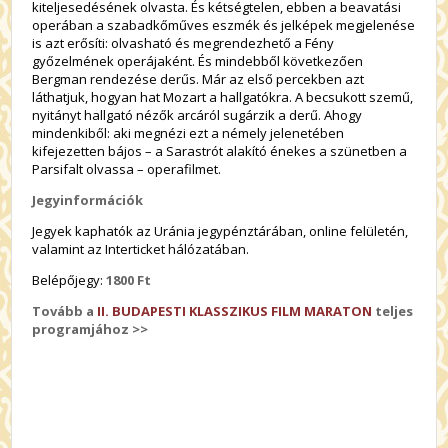
kiteljesedésének olvasta. És kétségtelen, ebben a beavatási
operában a szabadkőműves eszmék és jelképek megjelenése
is azt erősíti: olvasható és megrendezhető a Fény
győzelmének operájaként. És mindebből következően
Bergman rendezése derűs. Már az első percekben azt
láthatjuk, hogyan hat Mozart a hallgatókra. A becsukott szemű,
nyitányt hallgató nézők arcáról sugárzik a derű. Ahogy
mindenkiből: aki megnézi ezt a némely jelenetében
kifejezetten bájos – a Sarastrót alakító énekes a szünetben a
Parsifalt olvassa – operafilmet.
Jegyinformációk
Jegyek kaphatók az Uránia jegypénztárában, online felületén,
valamint az Interticket hálózatában.
Belépőjegy:
1800 Ft
Tovább a
II. BUDAPESTI KLASSZIKUS FILM MARATON
teljes
programjához >>