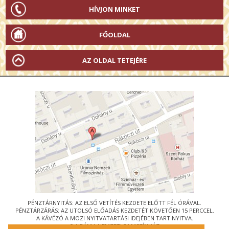
HÍVJON MINKET
FŐOLDAL
AZ OLDAL TETEJÉRE
PÉNZTÁRNYITÁS: AZ ELSŐ VETÍTÉS KEZDETE ELŐTT FÉL ÓRÁVAL.
PÉNZTÁRZÁRÁS: AZ UTOLSÓ ELŐADÁS KEZDETÉT KÖVETŐEN 15 PERCCEL.
A KÁVÉZÓ A MOZI NYITVATARTÁSI IDEJÉBEN TART NYITVA.
© URÁNIA NEMZETI FILMSZÍNHÁZ