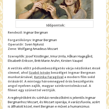
Időpontok:
Rendező:
Ingmar Bergman
Forgatókönyv:
Ingmar Bergman
Operatőr:
Sven Nykvist
Zene:
Wolfgang Amadeus Mozart
Szereplők:
Josef Köstlinger, Irma Urrila, Håkan Hagegård,
Elisabeth Erikson, Britt-Marie Aruhn, Kirsten Vaupel
A vetítés előtt pódiumbeszélgetés várja nézőinket
Arcok
címmel, ahol
Szabó István
beszélget Ingmar Bergman
munkatársával,
Katinka Faragóval
a modern film svéd
óriásáról. A mintegy háromnegyed órás beszélgetés
angol nyelven zajlik, magyar szinkrontolmáccsal. A
filmet egy szünettel vetítjük.
A regényíróként és színházi rendezőként is jelentős Ingmar
Bergmanhoz Mozart, és Mozart operája, A varázsfuvola, azért
is állhatott közel, mert Bergman e művet a humanizmus