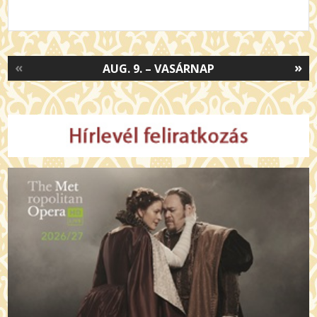
«
»
AUG. 9. – VASÁRNAP