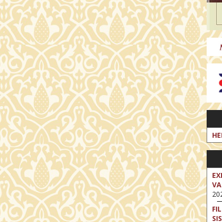
HE
EX
VA
202
FI
SI