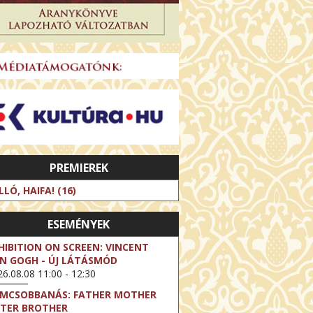
PREMIEREK
LLÓ, HAIFA! (16)
ESEMÉNYEK
HIBITION ON SCREEN: VINCENT
N GOGH - ÚJ LÁTÁSMÓD
6.08.08 11:00 - 12:30
LMCSOBBANÁS: FATHER MOTHER
STER BROTHER