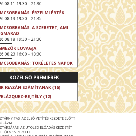
6.08.11 19:30 - 21:30
LMCSOBBANÁS: ÉRZELMI ÉRTÉK
6.08.13 19:30 - 21:45
LMCSOBBANÁS: A SZERETET, AMI
EGMARAD
6.08.18 19:30 - 21:30
GMEZŐK LOVAGJA
6.08.23 16:00 - 18:30
LMCSOBBANÁS: TÖKÉLETES NAPOK
6.08.25 19:30 - 21:45
KÖZELGŐ PREMIEREK
LMCSOBBANÁS: IFJÚSÁG
6.08.27 19:30 - 21:30
IK IGAZÁN SZÁMÍTANAK (16)
HIBITION ON SCREEN: VINCENT
VELÁZQUEZ-REJTÉLY (12)
N GOGH - ÚJ LÁTÁSMÓD
6.08.30 11:00 - 12:30
 LIVE / DAVID IRELAND: THE FIFTH
ZTÁRNYITÁS: AZ ELSŐ VETÍTÉS KEZDETE ELŐTT
EP
 ÓRÁVAL.
6.09.01 19:00 - 21:00
ZTÁRZÁRÁS: AZ UTOLSÓ ELŐADÁS KEZDETÉT
ETŐEN 15 PERCCEL.
RLIN ELESTE