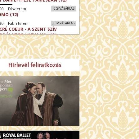
:00 Díszterem
JEGYVÁSÁRLÁS
MO (12)
30 Fábri terem
JEGYVÁSÁRLÁS
CRÉ COEUR - A SZENT SZÍV
ODÁLATOS HATALMA (12)
30 Törőcsik Mari terem
JEGYVÁSÁRLÁS
ERELMEM, MAROKKÓ (16)
:30 Csortos terem
JEGYVÁSÁRLÁS
HÁCS – VILÁGOK HARCA (12)
:00 Díszterem
JEGYVÁSÁRLÁS
ÜSSZEIA (16)
:30 Csortos terem
JEGYVÁSÁRLÁS
GHÍVÁS (16)
30 Fábri terem
JEGYVÁSÁRLÁS
SERŰ KARÁCSONY (16)
00 Törőcsik Mari terem
JEGYVÁSÁRLÁS
 IDEGEN (16)