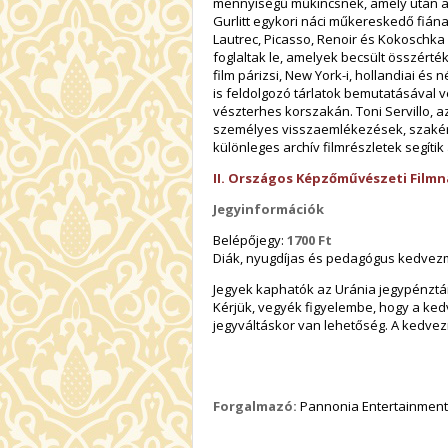
mennyiségű műkincsnek, amely után a 
Gurlitt egykori náci műkereskedő fián
Lautrec, Picasso, Renoir és Kokoschka
foglaltak le, amelyek becsült összérté
film párizsi, New York-i, hollandiai és 
is feldolgozó tárlatok bemutatásával v
vészterhes korszakán. Toni Servillo, a
személyes visszaemlékezések, szakértő
különleges archív filmrészletek segíti
II. Országos Képzőművészeti Filmn
Jegyinformációk
Belépőjegy:
1700 Ft
Diák, nyugdíjas és pedagógus kedve
Jegyek kaphatók az Uránia jegypénztárá
Kérjük, vegyék figyelembe, hogy a ke
jegyváltáskor van lehetőség. A kedvez
Forgalmazó:
Pannonia Entertainment