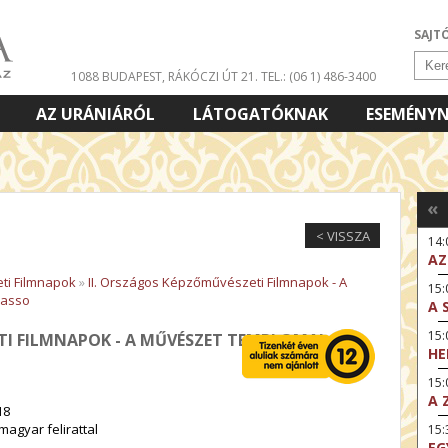
SAJT
1088 BUDAPEST, RÁKÓCZI ÚT 21.
TEL.: (06 1) 486-3400
AZ URÁNIÁRÓL
LÁTOGATÓKNAK
ESEMÉNY
«
< VISSZA
14
AZ
ti Filmnapok
»
II. Országos Képzőművészeti Filmnapok - A
15:
casso
A 
15
TI FILMNAPOK - A MŰVÉSZET TEMPLOMAI –
HE
15:
A 
18
magyar felirattal
15
EG