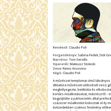
Rendező:
Claudio Poli
Forgatókönyv
: Sabina Fedeli, Didi Gn
Narrátor
: Toni Servillo
Operatőr
: Mateusz Stolecki
Zene
: Remo Anzovino
Vágó
: Claudio Poli
A művészet templomai című látványos i
diktatúra művészet-üldözését veszi gó
megbélyegezte, betiltotta és elkobozta
kortárs műalkotásokat, másrészről – 
begyűjtötte a pártvezetés által prefer
százezer műalkotást koboztak el ily mó
évtizedekben számos festmény előker