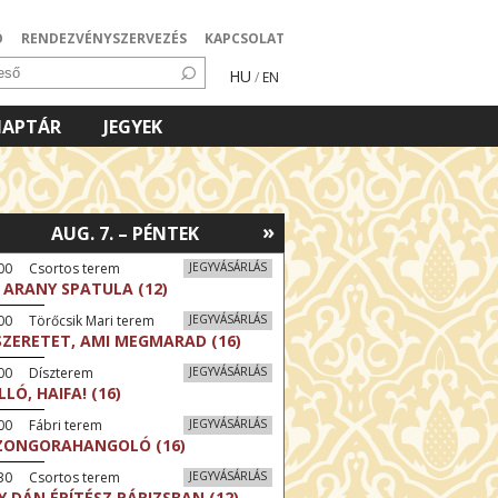
Ó
RENDEZVÉNYSZERVEZÉS
KAPCSOLAT
HU
/
EN
NAPTÁR
JEGYEK
»
AUG. 7. – PÉNTEK
:00 Csortos terem
JEGYVÁSÁRLÁS
 ARANY SPATULA (12)
00 Törőcsik Mari terem
JEGYVÁSÁRLÁS
SZERETET, AMI MEGMARAD (16)
:00 Díszterem
JEGYVÁSÁRLÁS
LLÓ, HAIFA! (16)
00 Fábri terem
JEGYVÁSÁRLÁS
ZONGORAHANGOLÓ (16)
:30 Csortos terem
JEGYVÁSÁRLÁS
Y DÁN ÉPÍTÉSZ PÁRIZSBAN (12)