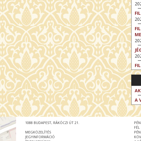
202
FI
202
FI
M
202
JÉ
202
FI
202
FI
202
AK
EX
A 
VA
202
NT
1088 BUDAPEST, RÁKÓCZI ÚT 21.
PÉN
ST
FÉL
202
MEGKÖZELÍTÉS
PÉN
JEGYINFORMÁCIÓ
KÖV
BE