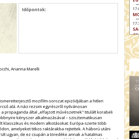
17
Időpontok:
MO
17:
SA
CS
17:
SZ
17
MO
occhi, Arianna Marelli
19
OD
19
ME
smeretterjesztő mozifilm-sorozat epizódjában a hitleri
19:
rcső alá. A náci rezsim egyrészről nyilvánosan
KE
 a propaganda által „elfajzott művészetnek" titulált korabeli
20:
többnyire kényszer alkalmazásával – szisztematikusan
AZ
ált klasszikus és modern alkotásokat. Európa-szerte több
don, amelyeket titkos raktárakba rejtettek. A háború utáni
ült ugyan, de ez csupán a töredéke annak a hatalmas