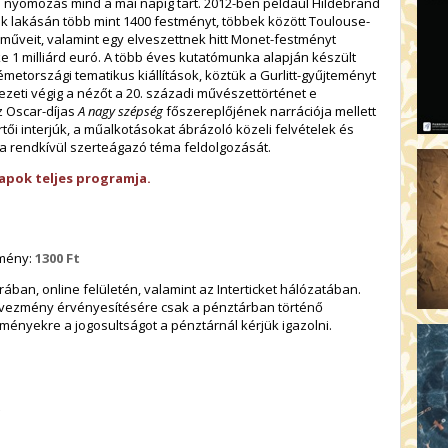
nyomozás mind a mai napig tart. 2012-ben például Hildebrand
ak lakásán több mint 1400 festményt, többek között Toulouse-
 műveit, valamint egy elveszettnek hitt Monet-festményt
ke 1 milliárd euró. A több éves kutatómunka alapján készült
németországi tematikus kiállítások, köztük a Gurlitt-gyűjteményt
ezeti végig a nézőt a 20. századi művészettörténet e
z Oscar-díjas
A nagy szépség
főszereplőjének narrációja mellett
i interjúk, a műalkotásokat ábrázoló közeli felvételek és
k a rendkívül szerteágazó téma feldolgozását.
apok teljes programja.
zmény:
1300 Ft
ban, online felületén, valamint az Interticket hálózatában.
dvezmény érvényesítésére csak a pénztárban történő
ményekre a jogosultságot a pénztárnál kérjük igazolni.