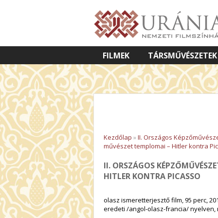
FILMEK
TÁRSMŰVÉSZETEK
VETÍTETT KÉPES ELŐADÁSOK
Kezdőlap
»
II. Országos Képzőművésze
művészet templomai – Hitler kontra Pi
II. ORSZÁGOS KÉPZŐMŰVÉSZE
HITLER KONTRA PICASSO
olasz ismeretterjesztő film, 95 perc, 20
eredeti /angol-olasz-francia/ nyelven, 