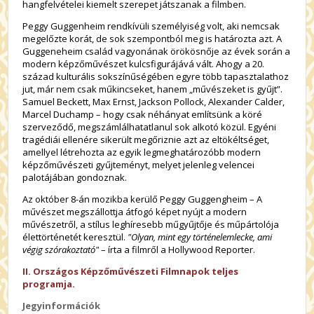
hangfelvételei kiemelt szerepet játszanak a filmben.
Peggy Guggenheim rendkívüli személyiség volt, aki nemcsak
megelőzte korát, de sok szempontból meg is határozta azt. A
Guggeneheim család vagyonának örökösnője az évek során a
modern képzőművészet kulcsfigurájává vált. Ahogy a 20.
század kulturális sokszínűségében egyre több tapasztalathoz
jut, már nem csak műkincseket, hanem „művészeket is gyűjt”.
Samuel Beckett, Max Ernst, Jackson Pollock, Alexander Calder,
Marcel Duchamp – hogy csak néhányat említsünk a köré
szerveződő, megszámlálhatatlanul sok alkotó közül. Egyéni
tragédiái ellenére sikerült megőriznie azt az eltökéltséget,
amellyel létrehozta az egyik legmeghatározóbb modern
képzőművészeti gyűjteményt, melyet jelenleg velencei
palotájában gondoznak.
Az október 8-án mozikba kerülő Peggy Guggengheim – A
művészet megszállottja átfogó képet nyújt a modern
művészetről, a stílus leghíresebb műgyűjtője és műpártolója
élettörténetét keresztül.
"Olyan, mint egy történelemlecke, ami
végig szórakoztató"
– írta a filmről a Hollywood Reporter.
II. Országos Képzőművészeti Filmnapok teljes
programja.
Jegyinformációk