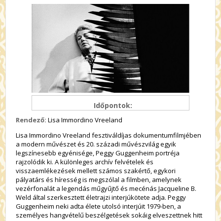
Időpontok:
Rendező:
Lisa Immordino Vreeland
Lisa Immordino Vreeland fesztiváldíjas dokumentumfilmjében
a modern művészet és 20. századi művészvilág egyik
legszínesebb egyénisége, Peggy Guggenheim portréja
rajzolódik ki. A különleges archív felvételek és
visszaemlékezések mellett számos szakértő, egykori
pályatárs és híresség is megszólal a filmben, amelynek
vezérfonalát a legendás műgyűjtő és mecénás Jacqueline B.
Weld által szerkesztett életrajzi interjúkötete adja. Peggy
Guggenheim neki adta élete utolsó interjúit 1979-ben, a
személyes hangvételű beszélgetések sokáig elveszettnek hitt