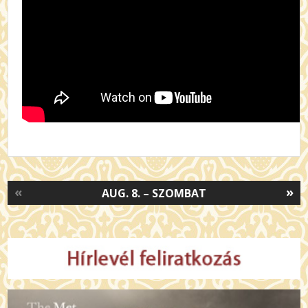
«
»
AUG. 8. – SZOMBAT