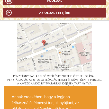
FŐOLDAL
AZ OLDAL TETEJÉRE
PÉNZTÁRNYITÁS: AZ ELSŐ VETÍTÉS KEZDETE ELŐTT FÉL ÓRÁVAL.
PÉNZTÁRZÁRÁS: AZ UTOLSÓ ELŐADÁS KEZDETÉT KÖVETŐEN 15 PERCCEL.
A KÁVÉZÓ A MOZI NYITVATARTÁSI IDEJÉBEN TART NYITVA.
© URÁNIA NEMZETI FILMSZÍNHÁZ
AZ
ART-MOZI EGYESÜLET
TAGMOZIJA
Annak érdekében, hogy a legjobb
1088 BUDAPEST, RÁKÓCZI ÚT 21.
felhasználói élményt tudjuk nyújtani, az
MEGKÖZELÍTÉS
oldalunk sütiket (cookie-at) használ.