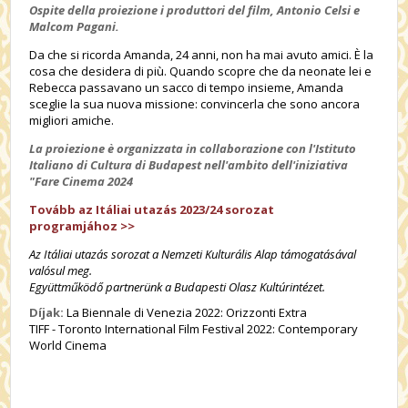
Ospite della proiezione i produttori del film,
Antonio Celsi e
Malcom Pagani.
Da che si ricorda Amanda, 24 anni, non ha mai avuto amici. È la
cosa che desidera di più. Quando scopre che da neonate lei e
Rebecca passavano un sacco di tempo insieme, Amanda
sceglie la sua nuova missione: convincerla che sono ancora
migliori amiche.
La proiezione è organizzata in collaborazione con l'Istituto
Italiano di Cultura di Budapest nell'ambito dell'iniziativa
"Fare Cinema 2024
Tovább az Itáliai utazás 2023/24 sorozat
programjához
>>
Az Itáliai utazás sorozat a Nemzeti Kulturális Alap támogatásával
valósul meg.
Együttműködő partnerünk a Budapesti Olasz Kultúrintézet.
Díjak:
La Biennale di Venezia 2022: Orizzonti Extra
TIFF - Toronto International Film Festival 2022: Contemporary
World Cinema