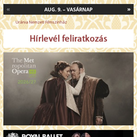
«
»
AUG. 9. – VASÁRNAP
Uránia Nemzeti Filmszínház