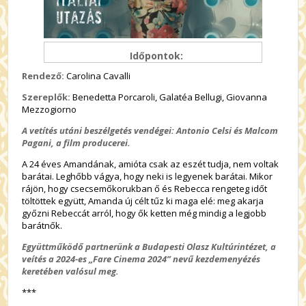
Időpontok:
Rendező:
Carolina Cavalli
Szereplők:
Benedetta Porcaroli, Galatéa Bellugi, Giovanna
Mezzogiorno
A vetítés utáni beszélgetés vendégei:
Antonio Celsi és Malcom
Pagani, a film producerei.
A 24 éves Amandának, amióta csak az eszét tudja, nem voltak
barátai. Leghőbb vágya, hogy neki is legyenek barátai. Mikor
rájön, hogy csecsemőkorukban ő és Rebecca rengeteg időt
töltöttek együtt, Amanda új célt tűz ki maga elé: meg akarja
győzni Rebeccát arról, hogy ők ketten még mindig a legjobb
barátnők.
Együttműködő partnerünk a Budapesti Olasz Kultúrintézet, a
veítés a 2024-es „Fare Cinema 2024” nevű kezdemenyézés
keretében valósul meg.
***