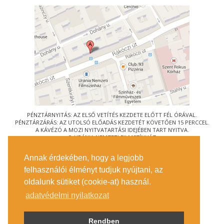
PÉNZTÁRNYITÁS: AZ ELSŐ VETÍTÉS KEZDETE ELŐTT FÉL ÓRÁVAL.
PÉNZTÁRZÁRÁS: AZ UTOLSÓ ELŐADÁS KEZDETÉT KÖVETŐEN 15 PERCCEL.
A KÁVÉZÓ A MOZI NYITVATARTÁSI IDEJÉBEN TART NYITVA.
© URÁNIA NEMZETI FILMSZÍNHÁZ
AZ
ART-MOZI EGYESÜLET
TAGMOZIJA
Annak érdekében, hogy a legjobb
1088 BUDAPEST, RÁKÓCZI ÚT 21.
felhasználói élményt tudjuk nyújtani, az
MEGKÖZELÍTÉS
oldalunk sütiket (cookie-at) használ.
JEGYINFORMÁCIÓ
ÍRJON NEKÜNK!
adatvédelmi nyilatkozat
KÖZÉRDEKŰ ADATOK
SAJTÓ
ADATVÉDELMI TÁJÉKOZTATÓ
Rendben