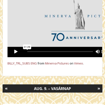
BILLY_TRL_SUBS ENG
from
Minerva Pictures
on
Vimeo
.
«
»
AUG. 9. – VASÁRNAP