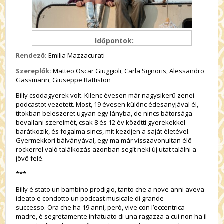
Időpontok:
Rendező:
Emilia Mazzacurati
Szereplők:
Matteo Oscar Giuggioli, Carla Signoris, Alessandro
Gassmann, Giuseppe Battiston
Billy csodagyerek volt. Kilenc évesen már nagysikerű zenei
podcastot vezetett. Most, 19 évesen különc édesanyjával él,
titokban beleszeret ugyan egy lányba, de nincs bátorsága
bevallani szerelmét, csak 8 és 12 év közötti gyerekekkel
barátkozik, és fogalma sincs, mit kezdjen a saját életével.
Gyermekkori bálványával, egy ma már visszavonultan élő
rockerrel való találkozás azonban segít neki új utat találni a
jövő felé.
***
Billy è stato un bambino prodigio, tanto che a nove anni aveva
ideato e condotto un podcast musicale di grande
successo. Ora che ha 19 anni, però, vive con l’eccentrica
madre, è segretamente infatuato di una ragazza a cui non ha il