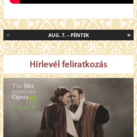
«
»
AUG. 7. – PÉNTEK