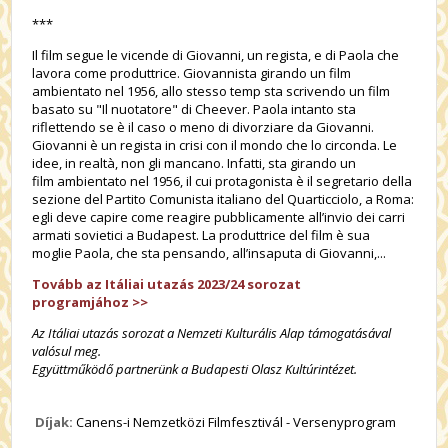
***
Il film segue le vicende di Giovanni, un
regista
, e di Paola che
lavora come
produttrice
. Giovannista girando un film
ambientato nel 1956, allo stesso temp sta scrivendo un film
basato su
"Il nuotatore" di Cheever
. Paola intanto sta
riflettendo se è il caso o meno di
divorziare
da Giovanni.
Giovanni è un regista in crisi con il mondo che lo circonda. Le
idee, in realtà, non gli mancano. Infatti, sta girando un
film ambientato nel 1956, il cui protagonista è il segretario della
sezione del Partito Comunista italiano del Quarticciolo, a Roma:
egli deve capire come reagire pubblicamente all’invio dei carri
armati sovietici a Budapest. La produttrice del film è sua
moglie Paola, che sta pensando, all’insaputa di Giovanni,...
Tovább az Itáliai utazás 2023/24 sorozat
programjához
>>
Az Itáliai utazás sorozat a Nemzeti Kulturális Alap támogatásával
valósul meg.
Együttműködő partnerünk a Budapesti Olasz Kultúrintézet.
Díjak:
Canens-i Nemzetközi Filmfesztivál - Versenyprogram