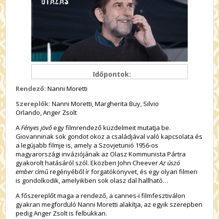
Időpontok:
Rendező:
Nanni Moretti
Szereplők:
Nanni Moretti,
Margherita Buy,
Silvio
Orlando,
Anger Zsolt
A
Fényes jövő
egy filmrendező küzdelmeit mutatja be.
Giovanninak sok gondot okoz a családjával való kapcsolata és
a legújabb filmje is, amely a Szovjetunió 1956-os
magyarországi inváziójának az Olasz Kommunista Pártra
gyakorolt hatásáról szól. Eközben John Cheever
Az úszó
ember
című regényéből ír forgatókönyvet, és egy olyan filmen
is gondolkodik, amelyikben sok olasz dal hallható…
A főszereplőt maga a rendező, a cannes-i filmfesztiválon
gyakran megforduló Nanni Moretti alakítja, az egyik szerepben
pedig Anger Zsolt is felbukkan.