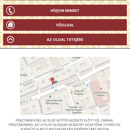
HÍVJON MINKET
FŐOLDAL
AZ OLDAL TETEJÉRE
PÉNZTÁRNYITÁS: AZ ELSŐ VETÍTÉS KEZDETE ELŐTT FÉL ÓRÁVAL.
PÉNZTÁRZÁRÁS: AZ UTOLSÓ ELŐADÁS KEZDETÉT KÖVETŐEN 15 PERCCEL.
A KÁVÉZÓ A MOZI NYITVATARTÁSI IDEJÉBEN TART NYITVA.