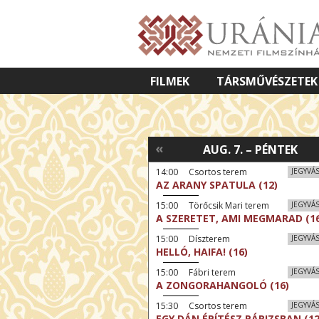
FILMEK
TÁRSMŰVÉSZETEK
VETÍTETT KÉPES ELŐADÁSOK
«
AUG. 7. – PÉNTEK
14:00 Csortos terem
JEGYVÁ
AZ ARANY SPATULA (12)
15:00 Törőcsik Mari terem
JEGYVÁ
A SZERETET, AMI MEGMARAD (16
15:00 Díszterem
JEGYVÁ
HELLÓ, HAIFA! (16)
15:00 Fábri terem
JEGYVÁ
A ZONGORAHANGOLÓ (16)
15:30 Csortos terem
JEGYVÁ
EGY DÁN ÉPÍTÉSZ PÁRIZSBAN (12