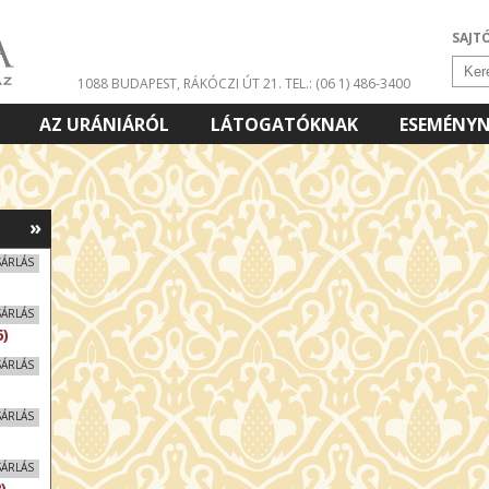
SAJT
1088 BUDAPEST, RÁKÓCZI ÚT 21.
TEL.: (06 1) 486-3400
AZ URÁNIÁRÓL
LÁTOGATÓKNAK
ESEMÉNY
»
SÁRLÁS
SÁRLÁS
)
SÁRLÁS
SÁRLÁS
SÁRLÁS
)