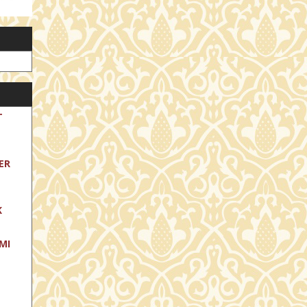
T
ER
K
MI